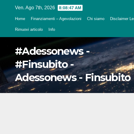
Salta
Ven. Ago 7th, 2026
8:08:48 AM
al
Home
Finanziamenti – Agevolazioni
Chi siamo
Disclaimer Leg
contenuto
Rimuovi articolo
Info
#Adessonews -
#Finsubito -
Adessonews - Finsubito