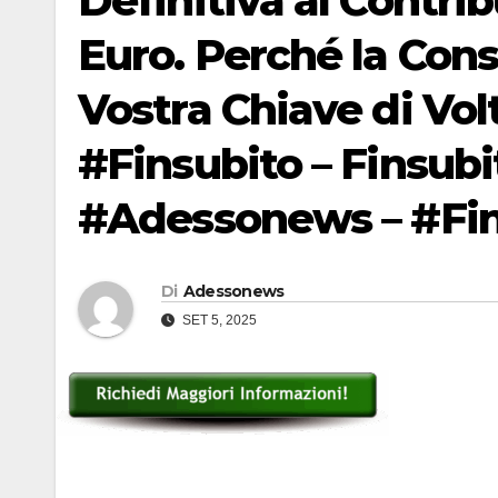
Definitiva al Contri
Euro. Perché la Consu
Vostra Chiave di Volt
#Finsubito – Finsub
#Adessonews – #Fin
Di
Adessonews
SET 5, 2025