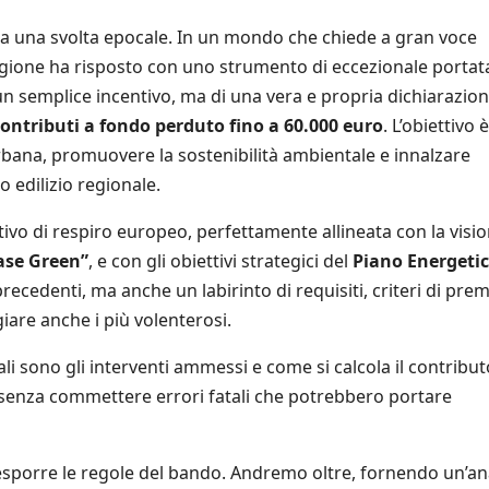
 è a una svolta epocale. In un mondo che chiede a gran voce
a Regione ha risposto con uno strumento di eccezionale portata:
i un semplice incentivo, ma di una vera e propria dichiarazio
ontributi a fondo perduto fino a 60.000 euro
. L’obiettivo è
rbana, promuovere la sostenibilità ambientale e innalzare
o edilizio regionale.
vo di respiro europeo, perfettamente allineata con la visio
ase Green”
, e con gli obiettivi strategici del
Piano Energeti
recedenti, ma anche un labirinto di requisiti, criteri di prem
are anche i più volenterosi.
i sono gli interventi ammessi e come si calcola il contribut
senza commettere errori fatali che potrebbero portare
esporre le regole del bando. Andremo oltre, fornendo un’ana