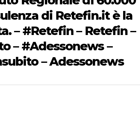
buto Regionale di 60.000
lenza di Retefin.it è la
a. – #Retefin – Retefin –
ito – #Adessonews –
subito – Adessonews