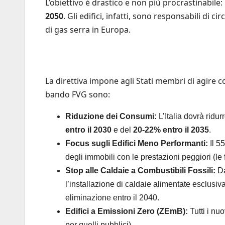
L’obiettivo è drastico e non più procrastinabil
2050
. Gli edifici, infatti, sono responsabili di 
di gas serra in Europa.
La direttiva impone agli Stati membri di agire c
bando FVG sono:
Riduzione dei Consumi:
L’Italia dovrà ridur
entro il 2030
e del
20-22% entro il 2035
.
Focus sugli Edifici Meno Performanti:
Il 5
degli immobili con le prestazioni peggiori (le
Stop alle Caldaie a Combustibili Fossili:
Da
l’installazione di caldaie alimentate esclusiv
eliminazione entro il 2040.
Edifici a Emissioni Zero (ZEmB):
Tutti i nu
per quelli pubblici).