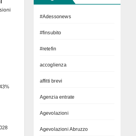
l
sioni
#Adessonews
#finsubito
#retefin
accoglienza
affitti brevi
l 43%
Agenzia entrate
Agevolazioni
2028
Agevolazioni Abruzzo