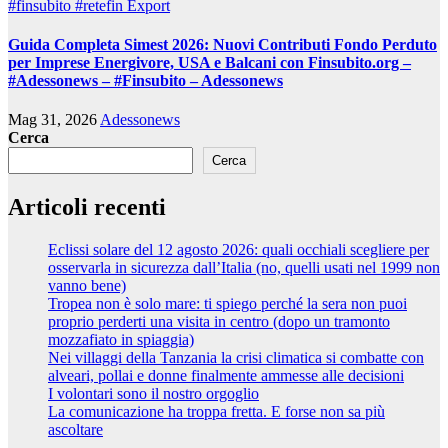
#finsubito
#retefin
Export
Guida Completa Simest 2026: Nuovi Contributi Fondo Perduto
per Imprese Energivore, USA e Balcani con Finsubito.org –
#Adessonews – #Finsubito – Adessonews
Mag 31, 2026
Adessonews
Cerca
Cerca
Articoli recenti
Eclissi solare del 12 agosto 2026: quali occhiali scegliere per
osservarla in sicurezza dall’Italia (no, quelli usati nel 1999 non
vanno bene)
Tropea non è solo mare: ti spiego perché la sera non puoi
proprio perderti una visita in centro (dopo un tramonto
mozzafiato in spiaggia)
Nei villaggi della Tanzania la crisi climatica si combatte con
alveari, pollai e donne finalmente ammesse alle decisioni
I volontari sono il nostro orgoglio
La comunicazione ha troppa fretta. E forse non sa più
ascoltare