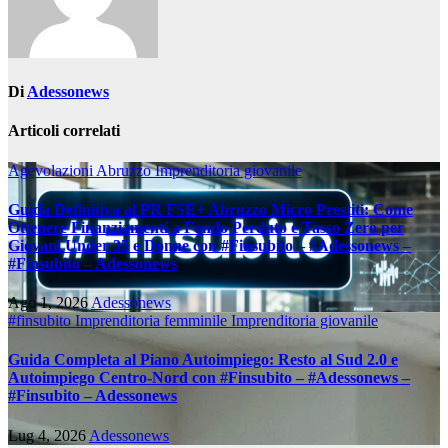
Di
Adessonews
Articoli correlati
Agevolazioni Abruzzo
Imprenditoria giovanile
Guida Definitiva al PR FSE+ Abruzzo Micro Prestiti: Come
Ottenere Finanziamenti a Fondo Perduto e Tasso Zero per
Giovani Under 35 e Donne con #Finsubito – #Adessonews –
#Finsubito – Adessonews
Ago 1, 2026
Adessonews
#finsubito
Imprenditoria femminile
Imprenditoria giovanile
Guida Completa al Piano Autoimpiego: Resto al Sud 2.0 e
Autoimpiego Centro-Nord con #Finsubito – #Adessonews –
#Finsubito – Adessonews
Lug 4, 2026
Adessonews