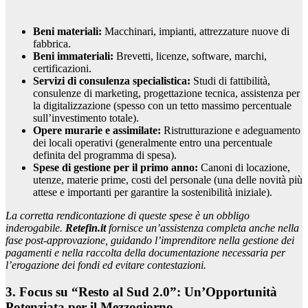
Beni materiali:
Macchinari, impianti, attrezzature nuove di
fabbrica.
Beni immateriali:
Brevetti, licenze, software, marchi,
certificazioni.
Servizi di consulenza specialistica:
Studi di fattibilità,
consulenze di marketing, progettazione tecnica, assistenza per
la digitalizzazione (spesso con un tetto massimo percentuale
sull’investimento totale).
Opere murarie e assimilate:
Ristrutturazione e adeguamento
dei locali operativi (generalmente entro una percentuale
definita del programma di spesa).
Spese di gestione per il primo anno:
Canoni di locazione,
utenze, materie prime, costi del personale (una delle novità più
attese e importanti per garantire la sostenibilità iniziale).
La corretta rendicontazione di queste spese è un obbligo
inderogabile.
Retefin.it
fornisce un’assistenza completa anche nella
fase post-approvazione, guidando l’imprenditore nella gestione dei
pagamenti e nella raccolta della documentazione necessaria per
l’erogazione dei fondi ed evitare contestazioni.
3. Focus su “Resto al Sud 2.0”: Un’Opportunità
Potenziata per il Mezzogiorno