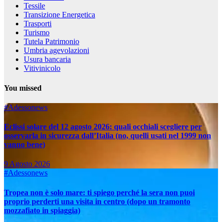
Tessile
Transizione Energetica
Trasporti
Turismo
Tutela Patrimonio
Umbria agevolazioni
Usura bancaria
Vitivinicolo
You missed
#Adessonews
Eclissi solare del 12 agosto 2026: quali occhiali scegliere per
osservarla in sicurezza dall’Italia (no, quelli usati nel 1999 non
vanno bene)
9 Agosto 2026
#Adessonews
Tropea non è solo mare: ti spiego perché la sera non puoi
proprio perderti una visita in centro (dopo un tramonto
mozzafiato in spiaggia)