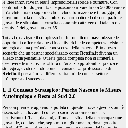
le idee innovative in realtà imprenditoriali solide e durature. Con
contributi a fondo perduto che possono arrivare fino a 50.000 euro e
un’architettura di supporto che include formazione e tutoraggio, il
Governo lancia una sfida ambiziosa: combattere la disoccupazione
giovanile e stimolare la crescita economica attraverso il talento e la
creatività dei giovani under 35.
Tuttavia, navigare il complesso iter burocratico e massimizzare le
opportunità offerte da questi incentivi richiede competenza, visione
strategica e una profonda conoscenza della materia. È in questo
scenario che un partner specializzato come
Retefin.it
diventa un
alleato indispensabile. Questa guida completa non si limiterà a
descrivere le misure, ma offrirà un’analisi approfondita, pratica e
strategica, evidenziando come la consulenza professionale di
Retefin.it
possa fare la differenza tra un’idea nel cassetto e
un’impresa di successo.
1. Il Contesto Strategico: Perché Nascono le Misure
Autoimpiego e Resto al Sud 2.0
Per comprendere appieno la portata di queste nuove agevolazioni, è
essenziale analizzare il contesto socio-economico in cui si
inseriscono. L’Italia, da anni, affronta la sfida della disoccupazione
giovanile, con tassi che, seppur in miglioramento, rimangono tra i
più alti d’Europa. A questo si aggiunge un mercato del lavoro in