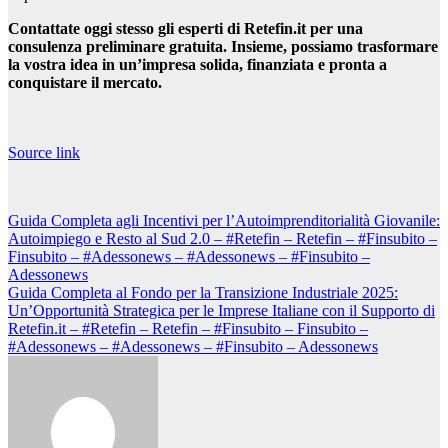
Contattate oggi stesso gli esperti di Retefin.it per una
consulenza preliminare gratuita. Insieme, possiamo trasformare
la vostra idea in un’impresa solida, finanziata e pronta a
conquistare il mercato.
Navigazione
articoli
Source link
Navigazione
Guida Completa agli Incentivi per l’Autoimprenditorialità Giovanile:
Autoimpiego e Resto al Sud 2.0 – #Retefin – Retefin – #Finsubito –
articoli
Finsubito – #Adessonews – #Adessonews – #Finsubito –
Adessonews
Guida Completa al Fondo per la Transizione Industriale 2025:
Un’Opportunità Strategica per le Imprese Italiane con il Supporto di
Retefin.it – #Retefin – Retefin – #Finsubito – Finsubito –
#Adessonews – #Adessonews – #Finsubito – Adessonews