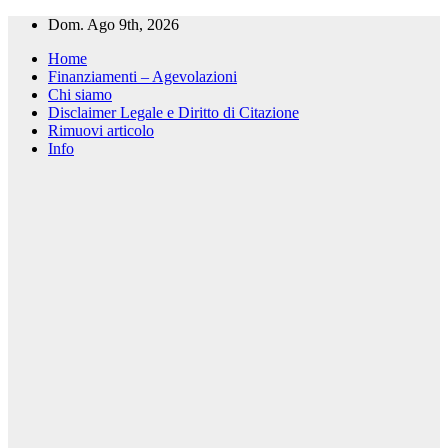
Salta
Dom. Ago 9th, 2026
al
Home
contenuto
Finanziamenti – Agevolazioni
Chi siamo
Disclaimer Legale e Diritto di Citazione
Rimuovi articolo
Info