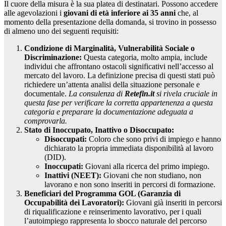
Il cuore della misura è la sua platea di destinatari. Possono accedere
alle agevolazioni i
giovani di età inferiore ai 35 anni
che, al
momento della presentazione della domanda, si trovino in possesso
di almeno uno dei seguenti requisiti:
Condizione di Marginalità, Vulnerabilità Sociale o
Discriminazione:
Questa categoria, molto ampia, include
individui che affrontano ostacoli significativi nell’accesso al
mercato del lavoro. La definizione precisa di questi stati può
richiedere un’attenta analisi della situazione personale e
documentale.
La consulenza di
Retefin.it
si rivela cruciale in
questa fase per verificare la corretta appartenenza a questa
categoria e preparare la documentazione adeguata a
comprovarla.
Stato di Inoccupato, Inattivo o Disoccupato:
Disoccupati:
Coloro che sono privi di impiego e hanno
dichiarato la propria immediata disponibilità al lavoro
(DID).
Inoccupati:
Giovani alla ricerca del primo impiego.
Inattivi (NEET):
Giovani che non studiano, non
lavorano e non sono inseriti in percorsi di formazione.
Beneficiari del Programma GOL (Garanzia di
Occupabilità dei Lavoratori):
Giovani già inseriti in percorsi
di riqualificazione e reinserimento lavorativo, per i quali
l’autoimpiego rappresenta lo sbocco naturale del percorso