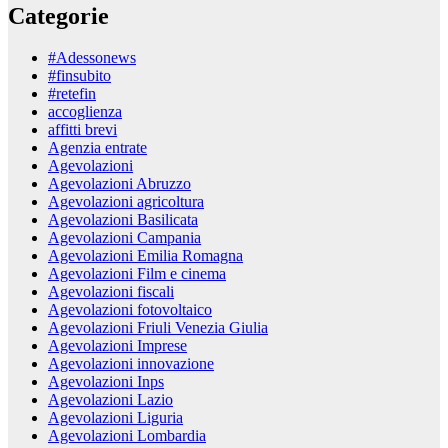
Categorie
#Adessonews
#finsubito
#retefin
accoglienza
affitti brevi
Agenzia entrate
Agevolazioni
Agevolazioni Abruzzo
Agevolazioni agricoltura
Agevolazioni Basilicata
Agevolazioni Campania
Agevolazioni Emilia Romagna
Agevolazioni Film e cinema
Agevolazioni fiscali
Agevolazioni fotovoltaico
Agevolazioni Friuli Venezia Giulia
Agevolazioni Imprese
Agevolazioni innovazione
Agevolazioni Inps
Agevolazioni Lazio
Agevolazioni Liguria
Agevolazioni Lombardia