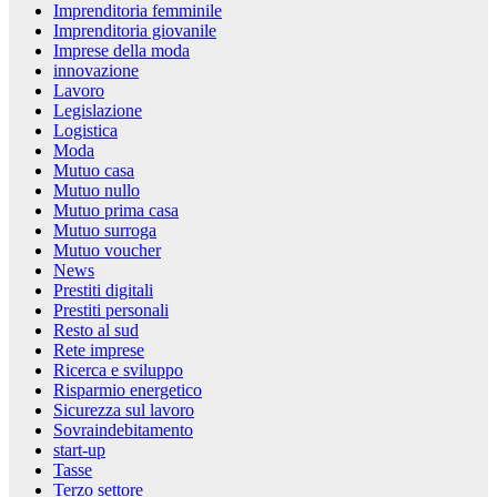
Imprenditoria femminile
Imprenditoria giovanile
Imprese della moda
innovazione
Lavoro
Legislazione
Logistica
Moda
Mutuo casa
Mutuo nullo
Mutuo prima casa
Mutuo surroga
Mutuo voucher
News
Prestiti digitali
Prestiti personali
Resto al sud
Rete imprese
Ricerca e sviluppo
Risparmio energetico
Sicurezza sul lavoro
Sovraindebitamento
start-up
Tasse
Terzo settore