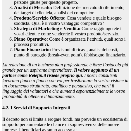
persone giuste per questo progetto.
Analisi di Mercato:
Definizione del mercato di riferimento,
del target di clientela, analisi dei competitor.
Prodotto/Servizio Offerto:
Cosa vendete e quale bisogno
soddisfa. Qual è il vostro vantaggio competitivo?
Strategia di Marketing e Vendita:
Come raggiungerete i
vostri clienti e come venderete il vostro prodotto/servizio.
Piano Operativo:
Come è organizzata l’attività, quali sono i
processi produttivi.
Piano Finanziario:
Previsioni di ricavi, analisi dei costi,
punto di pareggio (break-even point), fabbisogno finanziario.
La redazione di un business plan professionale è forse l’ostacolo più
grande per un aspirante imprenditore.
Il valore aggiunto di un
partner come Retefin.it risiede proprio qui.
I nostri consulenti
lavorano fianco a fianco con voi per trasformare la vostra visione in
un documento strutturato, analitico e persuasivo, che parli il
linguaggio dei valutatori e che aumenti esponenzialmente le vostre
probabilità di ottenere il finanziamento.
4.2. I Servizi di Supporto Integrati
Il decreto non si limita a erogare fondi, ma prevede un ecosistema di
supporto per aumentare le chance di sopravvivenza delle nuove
imprese. I beneficiari avranno accesso a: