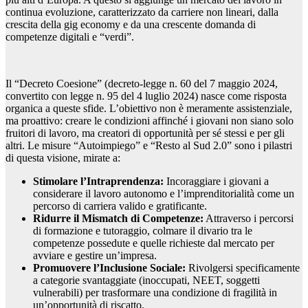
continua evoluzione, caratterizzato da carriere non lineari, dalla
crescita della gig economy e da una crescente domanda di
competenze digitali e “verdi”.
Il “Decreto Coesione” (decreto-legge n. 60 del 7 maggio 2024,
convertito con legge n. 95 del 4 luglio 2024) nasce come risposta
organica a queste sfide. L’obiettivo non è meramente assistenziale,
ma proattivo: creare le condizioni affinché i giovani non siano solo
fruitori di lavoro, ma creatori di opportunità per sé stessi e per gli
altri. Le misure “Autoimpiego” e “Resto al Sud 2.0” sono i pilastri
di questa visione, mirate a:
Stimolare l’Intraprendenza:
Incoraggiare i giovani a
considerare il lavoro autonomo e l’imprenditorialità come un
percorso di carriera valido e gratificante.
Ridurre il Mismatch di Competenze:
Attraverso i percorsi
di formazione e tutoraggio, colmare il divario tra le
competenze possedute e quelle richieste dal mercato per
avviare e gestire un’impresa.
Promuovere l’Inclusione Sociale:
Rivolgersi specificamente
a categorie svantaggiate (inoccupati, NEET, soggetti
vulnerabili) per trasformare una condizione di fragilità in
un’opportunità di riscatto.