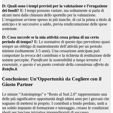
D: Quali sono i tempi previsti per la valutazione e l’erogazione
dei fondi?
R: I tempi possono variare, ma solitamente si parla di
alcuni mesi dalla chiusura dello sportello per la valutazione.
L’erogazione avviene spesso in più tranche, di cui la prima a titolo di
anticipo e le successive a saldo, previa rendicontazione delle spese
sostenute.
D: Cosa succede se la mia attività cessa prima di un certo
periodo di tempo?
R: Le normative di questo tipo prevedono quasi
sempre un obbligo di mantenimento dell’attività per un periodo
minimo (solitamente 3-5 anni). Una cessazione anticipata può
comportare la revoca del contributo e la richiesta di restituzione delle
somme percepite.
Pianificare la sostenibilità a lungo termine è
essenziale, e questo è un punto centrale della consulenza offerta da
Retefin.it
.
Conclusione: Un’Opportunità da Cogliere con il
Giusto Partner
Le misure “Autoimpiego” e “Resto al Sud 2.0” rappresentano una
delle più significative opportunità degli ultimi anni per i giovani che
sognano di mettersi in proprio. I contributi a fondo perduto, uniti a
un solido impianto di formazione e tutoraggio, creano le condizioni
ideali per lanciare iniziative imprenditoriali di successo.