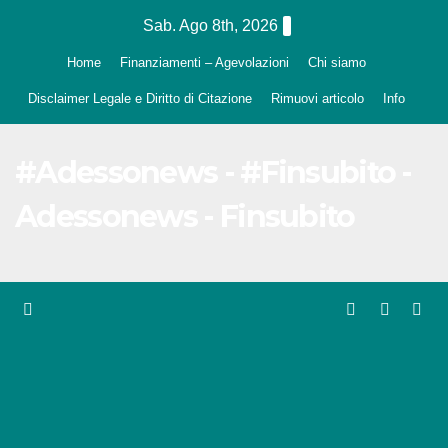
Salta
Sab. Ago 8th, 2026
al
Home
Finanziamenti – Agevolazioni
Chi siamo
contenuto
Disclaimer Legale e Diritto di Citazione
Rimuovi articolo
Info
#Adessonews - #Finsubito -
Adessonews - Finsubito