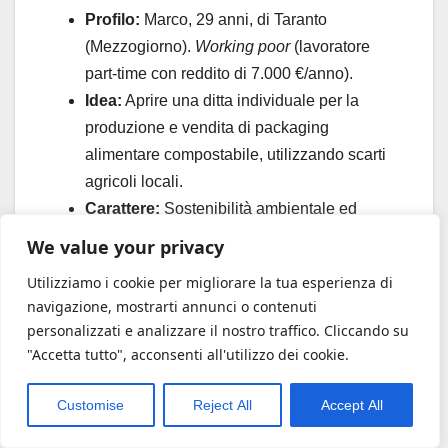
Profilo:
Marco, 29 anni, di Taranto
(Mezzogiorno).
Working poor
(lavoratore
part-time con reddito di 7.000 €/anno).
Idea:
Aprire una ditta individuale per la
produzione e vendita di packaging
alimentare compostabile, utilizzando scarti
agricoli locali.
Carattere:
Sostenibilità ambientale ed
economia circolare. La sede operativa si
We value your privacy
trova in un’
area ZES
.
Utilizziamo i cookie per migliorare la tua esperienza di
Piano Finanziario:
navigazione, mostrarti annunci o contenuti
Spese di avvio (costituzione, affitto,
personalizzati e analizzare il nostro traffico. Cliccando su
materie prime iniziali): 45.000 €
"Accetta tutto", acconsenti all'utilizzo dei cookie.
Investimenti (Macchinario per la
pressatura, software gestionale):
Customise
Reject All
Accept All
80.000 €