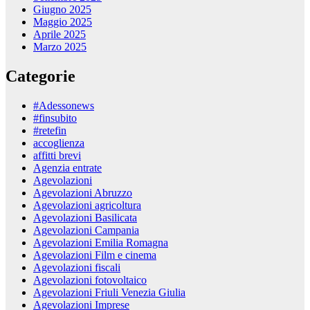
Giugno 2025
Maggio 2025
Aprile 2025
Marzo 2025
Categorie
#Adessonews
#finsubito
#retefin
accoglienza
affitti brevi
Agenzia entrate
Agevolazioni
Agevolazioni Abruzzo
Agevolazioni agricoltura
Agevolazioni Basilicata
Agevolazioni Campania
Agevolazioni Emilia Romagna
Agevolazioni Film e cinema
Agevolazioni fiscali
Agevolazioni fotovoltaico
Agevolazioni Friuli Venezia Giulia
Agevolazioni Imprese