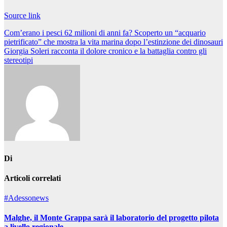
Source link
Navigazione
Com’erano i pesci 62 milioni di anni fa? Scoperto un “acquario
pietrificato” che mostra la vita marina dopo l’estinzione dei dinosauri
articoli
Giorgia Soleri racconta il dolore cronico e la battaglia contro gli
stereotipi
Di
Articoli correlati
#Adessonews
Malghe, il Monte Grappa sarà il laboratorio del progetto pilota
a livello regionale