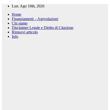
Salta
Lun. Ago 10th, 2026
al
Home
contenuto
Finanziamenti – Agevolazioni
Chi siamo
Disclaimer Legale e Diritto di Citazione
Rimuovi articolo
Info