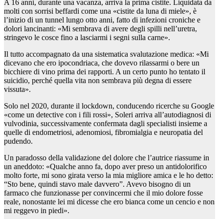
A 16 anni, durante una vacanza, arriva la prima cistite. Liquidata da
molti con sorrisi beffardi come una «cistite da luna di miele», è
l’inizio di un tunnel lungo otto anni, fatto di infezioni croniche e
dolori lancinanti: «Mi sembrava di avere degli spilli nell’uretra,
stringevo le cosce fino a lasciarmi i segni sulla carne».
Il tutto accompagnato da una sistematica svalutazione medica: «Mi
dicevano che ero ipocondriaca, che dovevo rilassarmi o bere un
bicchiere di vino prima dei rapporti. A un certo punto ho tentato il
suicidio, perché quella vita non sembrava più degna di essere
vissuta».
Solo nel 2020, durante il lockdown, conducendo ricerche su Google
«come un detective con i fili rossi», Soleri arriva all’autodiagnosi di
vulvodinia, successivamente confermata dagli specialisti insieme a
quelle di endometriosi, adenomiosi, fibromialgia e neuropatia del
pudendo.
Un paradosso della validazione del dolore che l’autrice riassume in
un aneddoto: «Qualche anno fa, dopo aver preso un antidolorifico
molto forte, mi sono girata verso la mia migliore amica e le ho detto:
“Sto bene, quindi stavo male davvero”. Avevo bisogno di un
farmaco che funzionasse per convincermi che il mio dolore fosse
reale, nonostante lei mi dicesse che ero bianca come un cencio e non
mi reggevo in piedi».