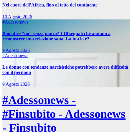
Nel cuore dell’Africa, fino al tetto del continente
10 Agosto 2026
#Adessonews
Puoi dire “no” senza paura? I 10 segnali che aiutano a
riconoscere una relazione sana. La tua lo è?
9 Agosto 2026
#Adessonews
Le donne con tendenze narcisistiche potrebbero avere difficoltà
con il perdono
9 Agosto 2026
#Adessonews -
#Finsubito - Adessonews
- Finsubito