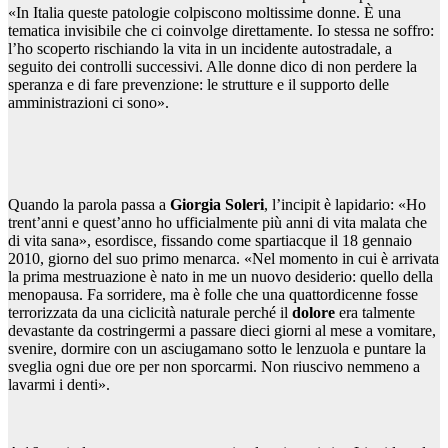
«In Italia queste patologie colpiscono moltissime donne. È una
tematica invisibile che ci coinvolge direttamente. Io stessa ne soffro:
l’ho scoperto rischiando la vita in un incidente autostradale, a
seguito dei controlli successivi. Alle donne dico di non perdere la
speranza e di fare prevenzione: le strutture e il supporto delle
amministrazioni ci sono».
Quando la parola passa a
Giorgia Soleri
, l’incipit è lapidario: «Ho
trent’anni e quest’anno ho ufficialmente più anni di vita malata che
di vita sana», esordisce, fissando come spartiacque il 18 gennaio
2010, giorno del suo primo menarca. «Nel momento in cui è arrivata
la prima mestruazione è nato in me un nuovo desiderio: quello della
menopausa. Fa sorridere, ma è folle che una quattordicenne fosse
terrorizzata da una ciclicità naturale perché il
dolore
era talmente
devastante da costringermi a passare dieci giorni al mese a vomitare,
svenire, dormire con un asciugamano sotto le lenzuola e puntare la
sveglia ogni due ore per non sporcarmi. Non riuscivo nemmeno a
lavarmi i denti».