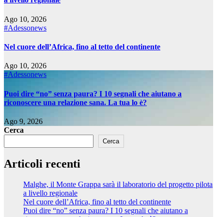
Ago 10, 2026
#Adessonews
Nel cuore dell’Africa, fino al tetto del continente
Ago 10, 2026
#Adessonews
Puoi dire “no” senza paura? I 10 segnali che aiutano a
riconoscere una relazione sana. La tua lo è?
Ago 9, 2026
Cerca
Cerca
Articoli recenti
Malghe, il Monte Grappa sarà il laboratorio del progetto pilota
a livello regionale
Nel cuore dell’Africa, fino al tetto del continente
Puoi dire “no” senza paura? I 10 segnali che aiutano a