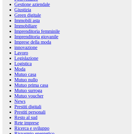
Gestione aziendale
Giustizia
Green digitale
Immobili asta
Immobiliare
Imprenditoria femminile
Imprenditoria giovanile
Imprese della moda
innovazione
Lavoro
Legislazione
Logistica
Moda
Mutuo casa
Mutuo nullo
Mutuo prima casa
Mutuo surroga
Mutuo voucher
News
Prestiti digitali
Prestiti personali
Resto al sud
Rete imprese
Ricerca e sviluppo
Risparmio energetico