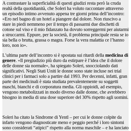
A contrastare la superficialità di questi giudizi resta però la cruda
realtà della quotidianità, che Soleri ha voluto raccontare attraverso
un episodio intimo avvenuto appena tre giorni prima dell’incontro:
«Ero nel bagno di un hotel a piangere dal dolore. Non riuscivo a
stare in piedi nemmeno per il tempo di passarmi due dischetti di
cotone sul viso e il mio fidanzato ha dovuto sorreggermi per aiutarmi
a struccarmi. Eppure, per la società, il problema principale resta se io
sia bella o brutta, grassa o magra. Forse la vera malattia ce l’hanno
loro, non io».
L’ultima parte dell’incontro si è spostata sui ritardi della
medicina di
genere
. «Il pregiudizio più duro da estirpare è l’idea che il dolore
delle donne sia normale», ha spiegato Soleri, snocciolando dati
significativi. Negli Stati Uniti le donne sono state incluse nei trial
clinici per i farmaci solo a partire dal 1993. Per decenni, infatti, gran
parte dei medicinali è stata studiata prevalentemente su soggetti
maschi, bianchi e di corporatura media. Gli oppioidi, ad esempio,
vengono metabolizzati in modo diverso dalle donne, che avrebbero
bisogno in media di una dose superiore del 30% rispetto agli uomini.
Soleri ha citato la Sindrome di Yentl – per cui le donne colpite da
infarto vengono diagnosticate meno e peggio perché i loro sintomi
sono considerati “atipici” rispetto alla norma maschile – e ha lanciato