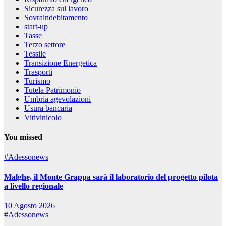
Sicurezza sul lavoro
Sovraindebitamento
start-up
Tasse
Terzo settore
Tessile
Transizione Energetica
Trasporti
Turismo
Tutela Patrimonio
Umbria agevolazioni
Usura bancaria
Vitivinicolo
You missed
#Adessonews
Malghe, il Monte Grappa sarà il laboratorio del progetto pilota
a livello regionale
10 Agosto 2026
#Adessonews