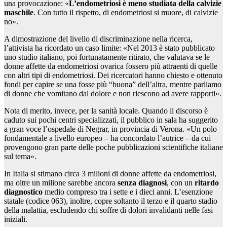
una provocazione: «
L’endometriosi è meno studiata della calvizie
maschile
. Con tutto il rispetto, di endometriosi si muore, di calvizie
no».
A dimostrazione del livello di discriminazione nella ricerca,
l’attivista ha ricordato un caso limite: «Nel 2013 è stato pubblicato
uno studio italiano, poi fortunatamente ritirato, che valutava se le
donne affette da endometriosi ovarica fossero più attraenti di quelle
con altri tipi di endometriosi. Dei ricercatori hanno chiesto e ottenuto
fondi per capire se una fosse più “buona” dell’altra, mentre parliamo
di donne che vomitano dal dolore e non riescono ad avere rapporti».
Nota di merito, invece, per la sanità locale. Quando il discorso è
caduto sui pochi centri specializzati, il pubblico in sala ha suggerito
a gran voce l’ospedale di Negrar, in provincia di Verona. «Un polo
fondamentale a livello europeo – ha concordato l’autrice – da cui
provengono gran parte delle poche pubblicazioni scientifiche italiane
sul tema».
In Italia si stimano circa 3 milioni di donne affette da endometriosi,
ma oltre un milione sarebbe ancora
senza diagnosi
, con un
ritardo
diagnostico
medio compreso tra i sette e i dieci anni. L’esenzione
statale (codice 063), inoltre, copre soltanto il terzo e il quarto stadio
della malattia, escludendo chi soffre di dolori invalidanti nelle fasi
iniziali.