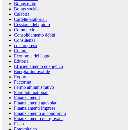
Bonus moto
Bonus sociale
Calabria
Cartelle esattoriali
Cessione del quinto
Commercio
Consolidamento debiti
Consulenza
crisi impresa
Cultura
Economia del legno
Editoria
Efficientamento energetico
Energia rinnovabile
Export
Factoring
Fermo amministrativo
Fiere Internationali
Finanziamenti
Finanziamenti agevolati
Finanziamenti Imprese
Finanziamento ai condomini
Finanziamento per giovani
Fisco
Fotovoltaico