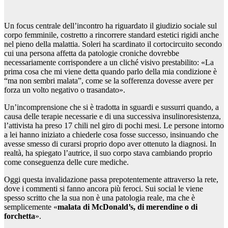
Un focus centrale dell’incontro ha riguardato il giudizio sociale sul
corpo femminile, costretto a rincorrere standard estetici rigidi anche
nel pieno della malattia. Soleri ha scardinato il cortocircuito secondo
cui una persona affetta da patologie croniche dovrebbe
necessariamente corrispondere a un cliché visivo prestabilito: «La
prima cosa che mi viene detta quando parlo della mia condizione è
“ma non sembri malata”, come se la sofferenza dovesse avere per
forza un volto negativo o trasandato».
Un’incomprensione che si è tradotta in sguardi e sussurri quando, a
causa delle terapie necessarie e di una successiva insulinoresistenza,
l’attivista ha preso 17 chili nel giro di pochi mesi. Le persone intorno
a lei hanno iniziato a chiederle cosa fosse successo, insinuando che
avesse smesso di curarsi proprio dopo aver ottenuto la diagnosi. In
realtà, ha spiegato l’autrice, il suo corpo stava cambiando proprio
come conseguenza delle cure mediche.
Oggi questa invalidazione passa prepotentemente attraverso la rete,
dove i commenti si fanno ancora più feroci. Sui social le viene
spesso scritto che la sua non è una patologia reale, ma che è
semplicemente «
malata di McDonald’s, di merendine o di
forchetta
».