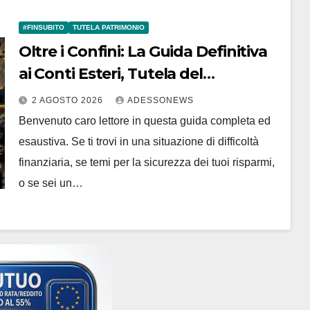
#FINSUBITO
TUTELA PATRIMONIO
Oltre i Confini: La Guida Definitiva
ai Conti Esteri, Tutela del
Patrimonio e l’Esperienza di
2 AGOSTO 2026
ADESSONEWS
#Finsubito – #Adessonews –
Benvenuto caro lettore in questa guida completa ed
#Finsubito – Adessonews
esaustiva. Se ti trovi in una situazione di difficoltà
finanziaria, se temi per la sicurezza dei tuoi risparmi,
o se sei un…