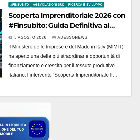
#FINSUBITO
AGEVOLAZIONI SUD
RICERCA E SVILUPPO
Scoperta Imprenditoriale 2026 con
#Finsubito: Guida Definitiva al
Bando MIMIT da 505 Milioni di Euro
5 AGOSTO 2026
ADESSONEWS
per Ricerca e Sviluppo nel
Il Ministero delle Imprese e del Made in Italy (MIMIT)
Mezzogiorno – #Adessonews –
ha aperto una delle più straordinarie opportunità di
#Finsubito – Adessonews
finanziamento e crescita per il tessuto produttivo
italiano: l’intervento “Scoperta Imprenditoriale II…