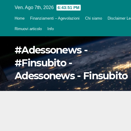
Salta
Ven. Ago 7th, 2026
6:43:52 PM
al
Home
Finanziamenti – Agevolazioni
Chi siamo
Disclaimer Leg
contenuto
Rimuovi articolo
Info
#Adessonews -
#Finsubito -
Adessonews - Finsubito