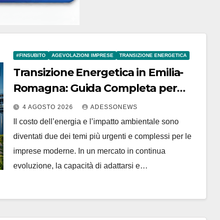
#FINSUBITO
AGEVOLAZIONI IMPRESE
TRANSIZIONE ENERGETICA
Transizione Energetica in Emilia-
Romagna: Guida Completa per
Ottenere il Fondo Perduto sulle
4 AGOSTO 2026
ADESSONEWS
Rinnovabili con #Finsubito –
Il costo dell’energia e l’impatto ambientale sono
#Adessonews – #Finsubito –
diventati due dei temi più urgenti e complessi per le
Adessonews
imprese moderne. In un mercato in continua
evoluzione, la capacità di adattarsi e…