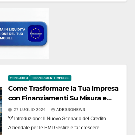
#FINSUBITO
FINANZIAMENTI IMPRESE
Come Trasformare la Tua Impresa
con Finanziamenti Su Misura e
Finanza Agevolata: La Guida
27 LUGLIO 2026
ADESSONEWS
Definitiva Strategica di #Finsubito
💡 Introduzione: Il Nuovo Scenario del Credito
– #Adessonews – #Finsubito –
Aziendale per le PMI Gestire e far crescere