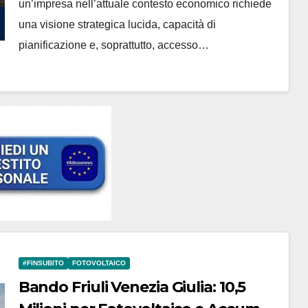
Adessonews
un’impresa nell’attuale contesto economico richiede
una visione strategica lucida, capacità di
pianificazione e, soprattutto, accesso…
#FINSUBITO
FOTOVOLTAICO
Bando Friuli Venezia Giulia: 10,5