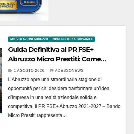
AGEVOLAZIONI ABRUZZO
IMPRENDITORIA GIOVANILE
Guida Definitiva al PR FSE+
Abruzzo Micro Prestiti: Come
Ottenere Finanziamenti a Fondo
1 AGOSTO 2026
ADESSONEWS
Perduto e Tasso Zero per Giovani
L’Abruzzo apre una straordinaria stagione di
Under 35 e Donne con #Finsubito –
opportunità per chi desidera trasformare un’idea
#Adessonews – #Finsubito –
d’impresa in una realtà aziendale solida e
Adessonews
competitiva. Il PR FSE+ Abruzzo 2021-2027 – Bando
Micro Prestiti rappresenta…