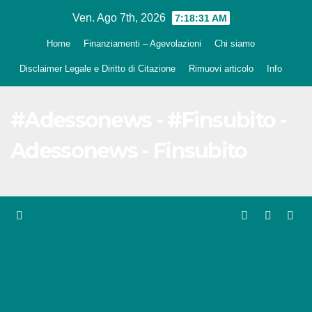
Salta
Ven. Ago 7th, 2026
7:18:32 AM
al
Home
Finanziamenti – Agevolazioni
Chi siamo
contenuto
Disclaimer Legale e Diritto di Citazione
Rimuovi articolo
Info
#Adessonews - #Finsubito -
Adessonews - Finsubito