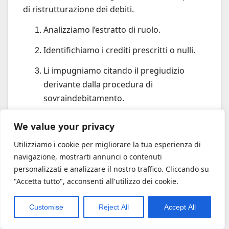
di ristrutturazione dei debiti.
Analizziamo l’estratto di ruolo.
Identifichiamo i crediti prescritti o nulli.
Li impugniamo citando il pregiudizio
derivante dalla procedura di
sovraindebitamento.
Riduciamo il monte debiti complessivo.
We value your privacy
Proponiamo ai creditori un piano
Utilizziamo i cookie per migliorare la tua esperienza di
sostenibile per la parte residua.
navigazione, mostrarti annunci o contenuti
personalizzati e analizzare il nostro traffico. Cliccando su
Questo approccio olistico è il marchio di
"Accetta tutto", acconsenti all'utilizzo dei cookie.
fabbrica di
Finsubito.org
: non guardiamo al
singolo atto, ma alla salute finanziaria
Customise
Reject All
Accept All
complessiva del cliente.