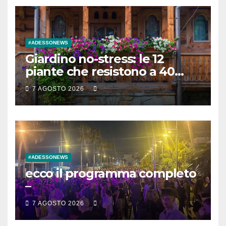
#ADESSONEWS
Giardino no-stress: le 12
piante che resistono a 40
gradi senza acqua (e ti fanno
7 AGOSTO 2026
risparmiare sulla bolletta)
#ADESSONEWS
ecco il programma completo
–
7 AGOSTO 2026