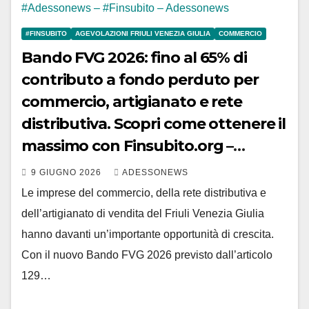
#FINSUBITO
AGEVOLAZIONI FRIULI VENEZIA GIULIA
COMMERCIO
Bando FVG 2026: fino al 65% di
contributo a fondo perduto per
commercio, artigianato e rete
distributiva. Scopri come ottenere il
massimo con Finsubito.org –
#Adessonews – #Finsubito –
9 GIUGNO 2026
ADESSONEWS
Adessonews
Le imprese del commercio, della rete distributiva e
dell’artigianato di vendita del Friuli Venezia Giulia
hanno davanti un’importante opportunità di crescita.
Con il nuovo Bando FVG 2026 previsto dall’articolo
129…