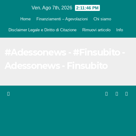
Salta
Ven. Ago 7th, 2026
2:11:47 PM
al
Home
Finanziamenti – Agevolazioni
Chi siamo
contenuto
Disclaimer Legale e Diritto di Citazione
Rimuovi articolo
Info
#Adessonews - #Finsubito -
Adessonews - Finsubito