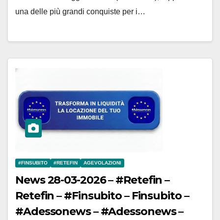
Adessonews
una delle più grandi conquiste per i…
#FINSUBITO
#RETEFIN
AGEVOLAZIONI
News 28-03-2026 – #Retefin –
Retefin – #Finsubito – Finsubito –
#Adessonews – #Adessonews –