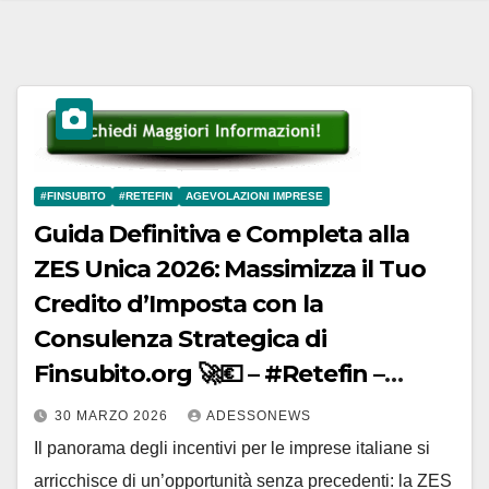
#FINSUBITO
#RETEFIN
AGEVOLAZIONI IMPRESE
Guida Definitiva e Completa alla
ZES Unica 2026: Massimizza il Tuo
Credito d’Imposta con la
Consulenza Strategica di
Finsubito.org 🚀💶 – #Retefin –
Retefin – #Finsubito – Finsubito –
30 MARZO 2026
ADESSONEWS
#Adessonews – #Adessonews –
Il panorama degli incentivi per le imprese italiane si
#Finsubito – Adessonews
arricchisce di un’opportunità senza precedenti: la ZES