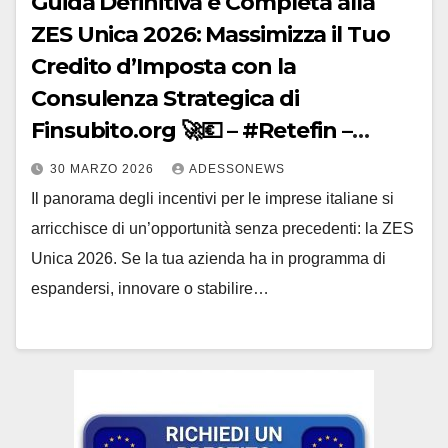
Guida Definitiva e Completa alla
ZES Unica 2026: Massimizza il Tuo
Credito d’Imposta con la
Consulenza Strategica di
Finsubito.org 🚀💶 – #Retefin –
Retefin – #Finsubito – Finsubito –
30 MARZO 2026
ADESSONEWS
#Adessonews – #Adessonews –
Il panorama degli incentivi per le imprese italiane si
#Finsubito – Adessonews
arricchisce di un’opportunità senza precedenti: la ZES
Unica 2026. Se la tua azienda ha in programma di
espandersi, innovare o stabilire…