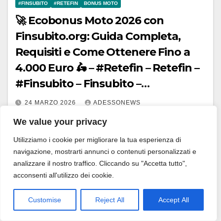
#FINSUBITO
#RETEFIN
BONUS MOTO
🚀 Ecobonus Moto 2026 con
Finsubito.org: Guida Completa,
Requisiti e Come Ottenere Fino a
4.000 Euro 🛵 – #Retefin – Retefin –
#Finsubito – Finsubito –
#Adessonews – #Adessonews –
24 MARZO 2026
ADESSONEWS
#Finsubito – Adessonews
Il mondo della mobilità sta cambiando rapidamente e
We value your privacy
la transizione ecologica non è più solo un concetto
Utilizziamo i cookie per migliorare la tua esperienza di
astratto, ma una realtà tangibile e ricca di opportunità.
navigazione, mostrarti annunci o contenuti personalizzati e
Se stavi pensando di…
analizzare il nostro traffico. Cliccando su "Accetta tutto",
acconsenti all'utilizzo dei cookie.
Customise
Reject All
Accept All