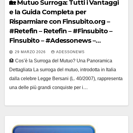
🏡 Mutuo Surroga: Tutti i Vantaggi
e la Guida Completa per
Risparmiare con Finsubito.org –
#Retefin – Retefin – #Finsubito –
Finsubito – #Adessonews –
#Adessonews – #Finsubito –
29 MARZO 2026
ADESSONEWS
Adessonews – #Adessonews –
🏦 Cos’è la Surroga del Mutuo? Una Panoramica
#Finsubito – Adessonews –
Dettagliata La surroga del mutuo, introdotta in Italia
#Adessonews – #Finsubito –
dalla celebre Legge Bersani (L. 40/2007), rappresenta
Adessonews – #Adessonews –
una delle più grandi conquiste per i…
#Finsubito – Adessonews