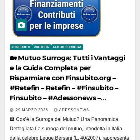
#FINSUBITO
#RETEFIN
MUTUO SURROGA
🏡 Mutuo Surroga: Tutti i Vantaggi
e la Guida Completa per
Risparmiare con Finsubito.org –
#Retefin – Retefin – #Finsubito –
Finsubito – #Adessonews –
#Adessonews – #Finsubito –
29 MARZO 2026
ADESSONEWS
Adessonews – #Adessonews –
🏦 Cos’è la Surroga del Mutuo? Una Panoramica
#Finsubito – Adessonews –
Dettagliata La surroga del mutuo, introdotta in Italia
#Adessonews – #Finsubito –
dalla celebre Legge Bersani (L. 40/2007), rappresenta