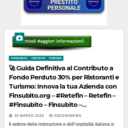
#FINSUBITO
#RETEFIN
TURISMO
🚀 Guida Definitiva al Contributo a
Fondo Perduto 30% per Ristoranti e
Turismo: Innova la tua Azienda con
Finsubito.org – #Retefin – Retefin –
#Finsubito – Finsubito –
#Adessonews – #Adessonews –
30 MARZO 2026
ADESSONEWS
#Finsubito – Adessonews
Il settore della ristorazione e dell’ospitalità italiana si