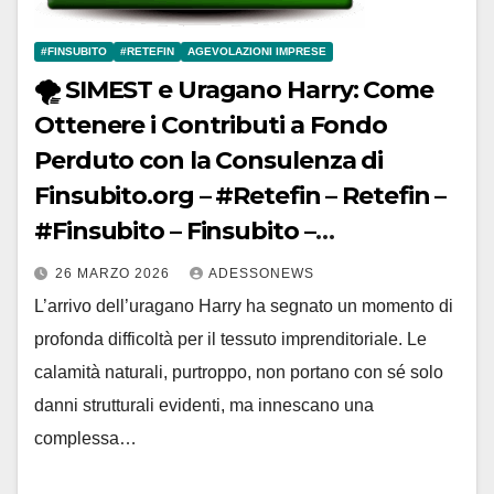
#FINSUBITO
#RETEFIN
AGEVOLAZIONI IMPRESE
🌪️ SIMEST e Uragano Harry: Come
Ottenere i Contributi a Fondo
Perduto con la Consulenza di
Finsubito.org – #Retefin – Retefin –
#Finsubito – Finsubito –
#Adessonews – #Adessonews –
26 MARZO 2026
ADESSONEWS
#Finsubito – Adessonews
L’arrivo dell’uragano Harry ha segnato un momento di
profonda difficoltà per il tessuto imprenditoriale. Le
calamità naturali, purtroppo, non portano con sé solo
danni strutturali evidenti, ma innescano una
complessa…