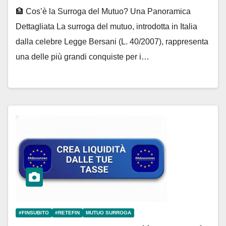
Adessonews – #Adessonews –
🏦 Cos’è la Surroga del Mutuo? Una Panoramica
#Finsubito – Adessonews –
Dettagliata La surroga del mutuo, introdotta in Italia
#Adessonews – #Finsubito –
dalla celebre Legge Bersani (L. 40/2007), rappresenta
Adessonews
una delle più grandi conquiste per i…
#FINSUBITO
#RETEFIN
MUTUO SURROGA