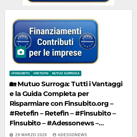
#FINSUBITO
#RETEFIN
MUTUO SURROGA
🏡 Mutuo Surroga: Tutti i Vantaggi
e la Guida Completa per
Risparmiare con Finsubito.org –
#Retefin – Retefin – #Finsubito –
Finsubito – #Adessonews –
#Adessonews – #Finsubito –
29 MARZO 2026
ADESSONEWS