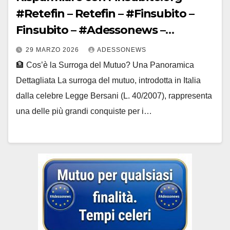
#Retefin – Retefin – #Finsubito –
Finsubito – #Adessonews –
#Adessonews – #Finsubito –
29 MARZO 2026
ADESSONEWS
Adessonews – #Adessonews –
🏦 Cos’è la Surroga del Mutuo? Una Panoramica
#Finsubito – Adessonews –
Dettagliata La surroga del mutuo, introdotta in Italia
#Adessonews – #Finsubito –
dalla celebre Legge Bersani (L. 40/2007), rappresenta
Adessonews – #Adessonews –
una delle più grandi conquiste per i…
#Finsubito – Adessonews