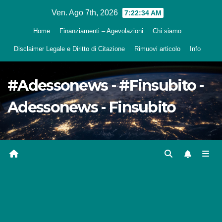
Salta
Ven. Ago 7th, 2026
7:22:35 AM
al
Home
Finanziamenti – Agevolazioni
Chi siamo
contenuto
Disclaimer Legale e Diritto di Citazione
Rimuovi articolo
Info
#Adessonews - #Finsubito -
Adessonews - Finsubito