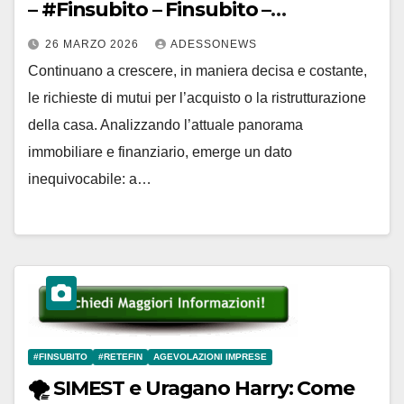
– #Finsubito – Finsubito –
#Adessonews – #Adessonews –
26 MARZO 2026
ADESSONEWS
#Finsubito – Adessonews
Continuano a crescere, in maniera decisa e costante,
le richieste di mutui per l’acquisto o la ristrutturazione
della casa. Analizzando l’attuale panorama
immobiliare e finanziario, emerge un dato
inequivocabile: a…
#FINSUBITO
#RETEFIN
AGEVOLAZIONI IMPRESE
🌪️ SIMEST e Uragano Harry: Come