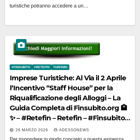
turistiche potranno accedere a un…
#FINSUBITO
#RETEFIN
TURISMO
Imprese Turistiche: Al Via il 2 Aprile
l’Incentivo “Staff House” per la
Riqualificazione degli Alloggi – La
Guida Completa di Finsubito.org 🏨
✨ – #Retefin – Retefin – #Finsubito –
Finsubito – #Adessonews –
26 MARZO 2026
ADESSONEWS
#Adessonews – #Finsubito –
Per rispondere in modo concreto a questa esigenza