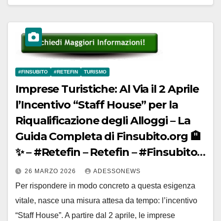
#FINSUBITO
#RETEFIN
TURISMO
Imprese Turistiche: Al Via il 2 Aprile
l’Incentivo “Staff House” per la
Riqualificazione degli Alloggi – La
Guida Completa di Finsubito.org 🏨
✨ – #Retefin – Retefin – #Finsubito –
Finsubito – #Adessonews –
26 MARZO 2026
ADESSONEWS
#Adessonews – #Finsubito –
Per rispondere in modo concreto a questa esigenza
Adessonews
vitale, nasce una misura attesa da tempo: l’incentivo
“Staff House”. A partire dal 2 aprile, le imprese