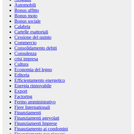
Automobili
Bonus affitto
Bonus moto
Bonus sociale
Calabria
Cartelle esattoriali
Cessione del quinto
Commercio
Consolidamento debiti
Consulenza
crisi impresa
Cultura
Economia del legno
Editoria
Efficientamento energetico
Energia rinnovabile
Export
Factoring
Fermo amministrativo
Fiere Internationali
Finanziamenti
Finanziamenti agevolati
Finanziamenti Imprese
Finanziamento ai condomini