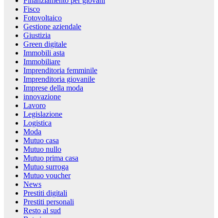
Finanziamento per giovani
Fisco
Fotovoltaico
Gestione aziendale
Giustizia
Green digitale
Immobili asta
Immobiliare
Imprenditoria femminile
Imprenditoria giovanile
Imprese della moda
innovazione
Lavoro
Legislazione
Logistica
Moda
Mutuo casa
Mutuo nullo
Mutuo prima casa
Mutuo surroga
Mutuo voucher
News
Prestiti digitali
Prestiti personali
Resto al sud