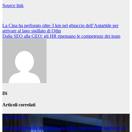
Source link
Navigazione
La Cina ha perforato oltre 3 km nel ghiaccio dell’Antartide per
arrivare al lago sigillato di Qilin
articoli
Dalla SEO alla GEO: gli HR ripensano le competenze dei team
Di
Articoli correlati
#Adessonews
Aria condizionata in camera da letto: cosa succede davvero ai