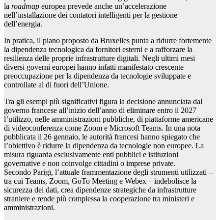
la
roadmap
europea prevede anche un’accelerazione
nell’installazione dei contatori intelligenti per la gestione
dell’energia.
In pratica, il piano proposto da Bruxelles punta a ridurre fortemente
la dipendenza tecnologica da fornitori esterni e a rafforzare la
resilienza delle proprie infrastrutture digitali. Negli ultimi mesi
diversi governi europei hanno infatti manifestato crescente
preoccupazione per la dipendenza da tecnologie sviluppate e
controllate al di fuori dell’Unione.
Tra gli esempi più significativi figura la decisione annunciata dal
governo francese all’inizio dell’anno di eliminare entro il 2027
l’utilizzo, nelle amministrazioni pubbliche, di piattaforme americane
di videoconferenza come Zoom e Microsoft Teams. In una nota
pubblicata il 26 gennaio, le autorità francesi hanno spiegato che
l’obiettivo è ridurre la dipendenza da tecnologie non europee. La
misura riguarda esclusivamente enti pubblici e istituzioni
governative e non coinvolge cittadini o imprese private.
Secondo Parigi, l’attuale frammentazione degli strumenti utilizzati –
tra cui Teams, Zoom, GoTo Meeting e Webex – indebolisce la
sicurezza dei dati, crea dipendenze strategiche da infrastrutture
straniere e rende più complessa la cooperazione tra ministeri e
amministrazioni.