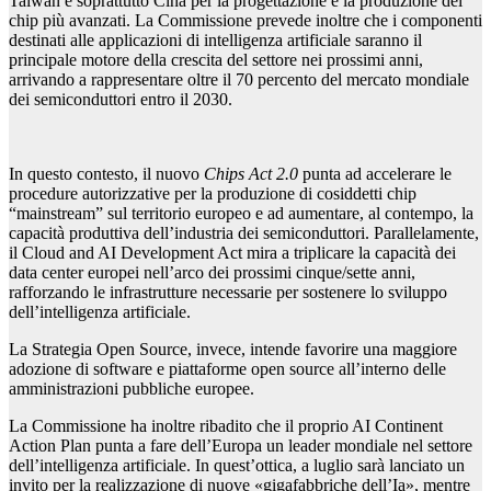
Taiwan e soprattutto Cina per la progettazione e la produzione dei
chip più avanzati. La Commissione prevede inoltre che i componenti
destinati alle applicazioni di intelligenza artificiale saranno il
principale motore della crescita del settore nei prossimi anni,
arrivando a rappresentare oltre il 70 percento del mercato mondiale
dei semiconduttori entro il 2030.
In questo contesto, il nuovo
Chips Act 2.0
punta ad accelerare le
procedure autorizzative per la produzione di cosiddetti chip
“mainstream” sul territorio europeo e ad aumentare, al contempo, la
capacità produttiva dell’industria dei semiconduttori. Parallelamente,
il Cloud and AI Development Act mira a triplicare la capacità dei
data center europei nell’arco dei prossimi cinque/sette anni,
rafforzando le infrastrutture necessarie per sostenere lo sviluppo
dell’intelligenza artificiale.
La Strategia Open Source, invece, intende favorire una maggiore
adozione di software e piattaforme open source all’interno delle
amministrazioni pubbliche europee.
La Commissione ha inoltre ribadito che il proprio AI Continent
Action Plan punta a fare dell’Europa un leader mondiale nel settore
dell’intelligenza artificiale. In quest’ottica, a luglio sarà lanciato un
invito per la realizzazione di nuove «gigafabbriche dell’Ia», mentre