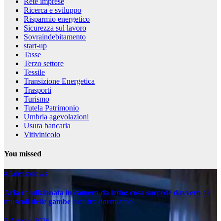
Rete imprese
Ricerca e sviluppo
Risparmio energetico
Sicurezza sul lavoro
Sovraindebitamento
start-up
Tasse
Terzo settore
Tessile
Transizione Energetica
Trasporti
Turismo
Tutela Patrimonio
Umbria agevolazioni
Usura bancaria
Vitivinicolo
You missed
#Adessonews
Aria condizionata in camera da letto: cosa succede davvero ai
muscoli delle gambe mentre dormiamo
7 Agosto 2026