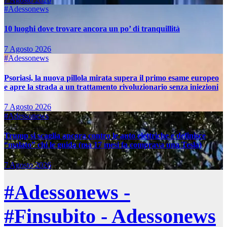
#Adessonews
10 luoghi dove trovare ancora un po’ di tranquillità
7 Agosto 2026
#Adessonews
Psoriasi, la nuova pillola mirata supera il primo esame europeo
e apre la strada a un trattamento rivoluzionario senza iniezioni
7 Agosto 2026
#Adessonews
Trump si scaglia ancora contro le auto elettriche e definisce
“malato” chi le guida (ma 17 mesi fa comprava una Tesla)
7 Agosto 2026
#Adessonews -
#Finsubito - Adessonews