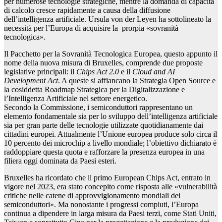
per numerose tecnologie strategiche, mentre la domanda di capacità
di calcolo cresce rapidamente a causa della diffusione
dell’intelligenza artificiale. Ursula von der Leyen ha sottolineato la
necessità per l’Europa di acquisire la prorpia «sovranità
tecnologica».
Il Pacchetto per la Sovranità Tecnologica Europea, questo appunto il
nome della nuova misura di Bruxelles, comprende due proposte
legislative principali: il
Chips Act 2.0
e il
Cloud and AI
Development Act
. A queste si affiancano la Strategia Open Source e
la cosiddetta Roadmap Strategica per la Digitalizzazione e
l’Intelligenza Artificiale nel settore energetico.
Secondo la Commissione, i semiconduttori rappresentano un
elemento fondamentale sia per lo sviluppo dell’intelligenza artificiale
sia per gran parte delle tecnologie utilizzate quotidianamente dai
cittadini europei. Attualmente l’Unione europea produce solo circa il
10 percento dei microchip a livello mondiale; l’obiettivo dichiarato è
raddoppiare questa quota e rafforzare la presenza europea in una
filiera oggi dominata da Paesi esteri.
Bruxelles ha ricordato che il primo European Chips Act, entrato in
vigore nel 2023, era stato concepito come risposta alle «vulnerabilità
critiche nelle catene di approvvigionamento mondiali dei
semiconduttori». Ma nonostante i progressi compiuti, l’Europa
continua a dipendere in larga misura da Paesi terzi, come Stati Uniti,