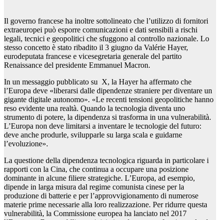
Il governo francese ha inoltre sottolineato che l’utilizzo di fornitori
extraeuropei può esporre comunicazioni e dati sensibili a rischi
legali, tecnici e geopolitici che sfuggono al controllo nazionale. Lo
stesso concetto è stato ribadito il 3 giugno da Valérie Hayer,
eurodeputata francese e vicesegretaria generale del partito
Renaissance del presidente Emmanuel Macron.
In un messaggio pubblicato su X, la Hayer ha affermato che
l’Europa deve «liberarsi dalle dipendenze straniere per diventare un
gigante digitale autonomo». «Le recenti tensioni geopolitiche hanno
reso evidente una realtà. Quando la tecnologia diventa uno
strumento di potere, la dipendenza si trasforma in una vulnerabilità.
L’Europa non deve limitarsi a inventare le tecnologie del futuro:
deve anche produrle, svilupparle su larga scala e guidarne
l’evoluzione».
La questione della dipendenza tecnologica riguarda in particolare i
rapporti con la Cina, che continua a occupare una posizione
dominante in alcune filiere strategiche. L’Europa, ad esempio,
dipende in larga misura dal regime comunista cinese per la
produzione di batterie e per l’approvvigionamento di numerose
materie prime necessarie alla loro realizzazione. Per ridurre questa
vulnerabilità, la Commissione europea ha lanciato nel 2017