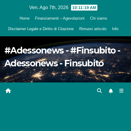
Salta
Ven. Ago 7th, 2026
10:11:20 AM
al
Home
Finanziamenti – Agevolazioni
Chi siamo
contenuto
Disclaimer Legale e Diritto di Citazione
Rimuovi articolo
Info
#Adessonews - #Finsubito -
Adessonews - Finsubito