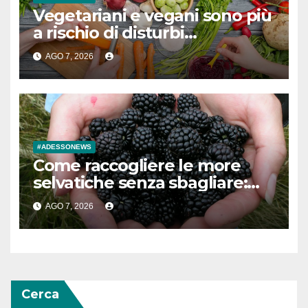
Vegetariani e vegani sono più
a rischio di disturbi
alimentari? Cosa ha scoperto
AGO 7, 2026
un nuovo studio su oltre
25mila persone
#ADESSONEWS
Come raccogliere le more
selvatiche senza sbagliare:
consigli e ricette
AGO 7, 2026
Cerca