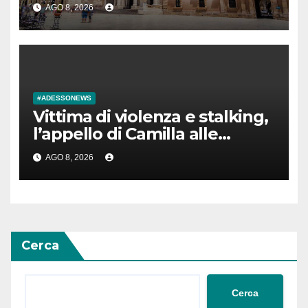
UNESCO che puoi visitare
AGO 8, 2026
sull’isola
#ADESSONEWS
Vittima di violenza e stalking,
l’appello di Camilla alle
donne: “Non vergognatevi,
AGO 8, 2026
parlatene”
Cerca
Cerca