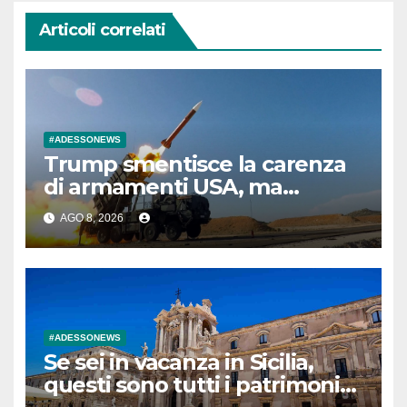
Articoli correlati
#ADESSONEWS
Trump smentisce la carenza
di armamenti USA, ma
intanto non dà i Patriot a
AGO 8, 2026
Zelensky
#ADESSONEWS
Se sei in vacanza in Sicilia,
questi sono tutti i patrimoni