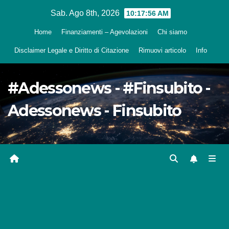
Salta
Sab. Ago 8th, 2026
10:17:57 AM
al
Home
Finanziamenti – Agevolazioni
Chi siamo
contenuto
Disclaimer Legale e Diritto di Citazione
Rimuovi articolo
Info
#Adessonews - #Finsubito -
Adessonews - Finsubito