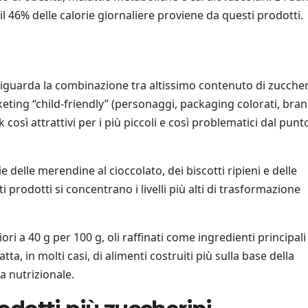
il 46% delle calorie giornaliere proviene da questi prodotti.
t riguarda la combinazione tra altissimo contenuto di zuccher
rketing “child-friendly” (personaggi, packaging colorati, bra
così attrattivi per i più piccoli e così problematici dal punt
e delle merendine al cioccolato, dei biscotti ripieni e delle
i prodotti si concentrano i livelli più alti di trasformazione
i a 40 g per 100 g, oli raffinati come ingredienti principali
atta, in molti casi, di alimenti costruiti più sulla base della
a nutrizionale.