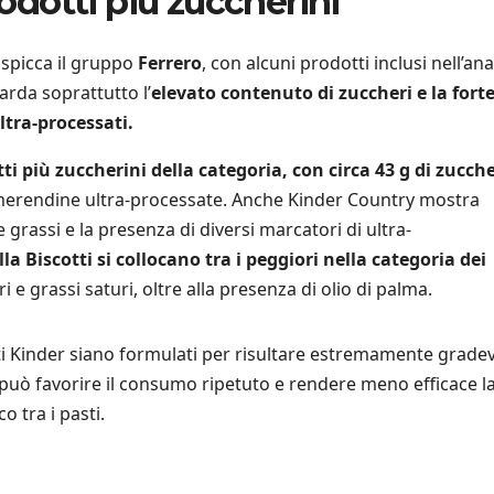
rodotti più zuccherini
i spicca il gruppo
Ferrero
, con alcuni prodotti inclusi nell’anali
rda soprattutto l’
elevato contenuto di zuccheri e la fort
ltra-processati.
tti più zuccherini della categoria, con circa 43 g di zucch
e merendine ultra-processate. Anche Kinder Country mostra
 e grassi e la presenza di diversi marcatori di ultra-
lla Biscotti si collocano tra i peggiori nella categoria dei
heri e grassi saturi, oltre alla presenza di olio di palma.
tti Kinder siano formulati per risultare estremamente gradevo
 può favorire il consumo ripetuto e rendere meno efficace l
 tra i pasti.