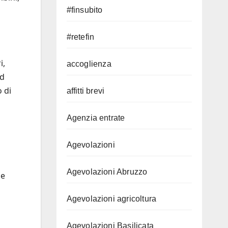
#finsubito
#retefin
i,
accoglienza
nd
o di
affitti brevi
Agenzia entrate
Agevolazioni
Agevolazioni Abruzzo
 e
Agevolazioni agricoltura
Agevolazioni Basilicata