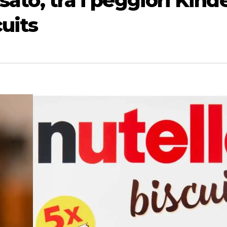
sato, tra i peggiori Kind
cuits