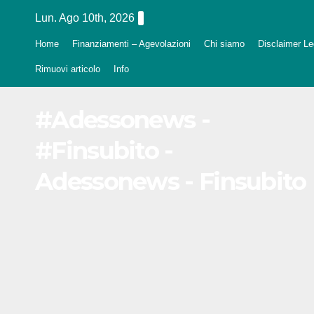
Salta
Lun. Ago 10th, 2026
al
Home
Finanziamenti – Agevolazioni
Chi siamo
Disclaimer Leg
contenuto
Rimuovi articolo
Info
#Adessonews -
#Finsubito -
Adessonews - Finsubito