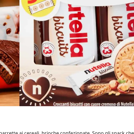
, barrette ai cereali, brioche confezionate. Sono gli snack che