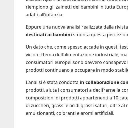
riempiono gli zainetti dei bambini in tutta Eur
adatti all’infanzia.
Eppure una nuova analisi realizzata dalla rivist
destinati ai bambini
smonta questa percezione
Un dato che, come spesso accade in questi test
vicino il tema dell’alimentazione industriale, m
consumatori europei sono davvero consapevoli d
prodotti continuano a occupare in modo stabile 
L’analisi è stata condotta
in collaborazione co
prodotti, aiuta i consumatori a decifrarne la c
composizioni di prodotti appartenenti a 10 cat
di zuccheri, grassi e acidi grassi saturi, oltre
emulsionanti, coloranti e aromi artificiali.