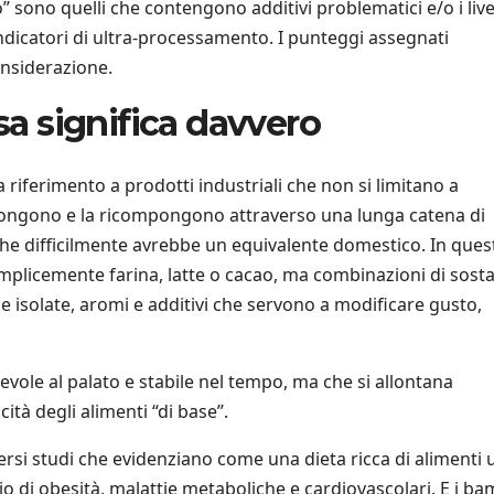
o” sono quelli che contengono additivi problematici e/o i livel
 indicatori di ultra-processamento. I punteggi assegnati
onsiderazione.
osa significa davvero
a riferimento a prodotti industriali che non si limitano a
ongono e la ricompongono attraverso una lunga catena di
 che difficilmente avrebbe un equivalente domestico. In ques
semplicemente farina, latte o cacao, ma combinazioni di sost
ne isolate, aromi e additivi che servono a modificare gusto,
evole al palato e stabile nel tempo, ma che si allontana
ità degli alimenti “di base”.
ersi studi che evidenziano come una dieta ricca di alimenti u
o di obesità, malattie metaboliche e cardiovascolari. E i ba