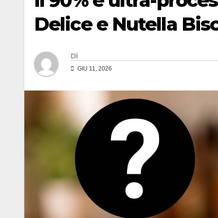
il 90% è ultra-proces
Delice e Nutella Bis
Di
GIU 11, 2026