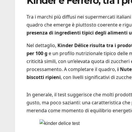
Kinder e Ferrero, tra i p
Tra i marchi più diffusi nei supermercati italian
quadro che emerge è piuttosto coerente e rigua
presenza di ingredienti tipici degli alimenti u
Nel dettaglio,
Kinder Délice risulta tra i prodo
per 100 g
e un profilo nutrizionale tipico dell
criticità simili, con un’elevata quota di zuccheri
processamento. A completare il quadro,
i Nute
biscotti ripieni
, con livelli significativi di zucc
In generale, il test suggerisce che molti prodo
gusto, ma poco sazianti: una caratteristica che
merenda come momento di equilibrio energetico