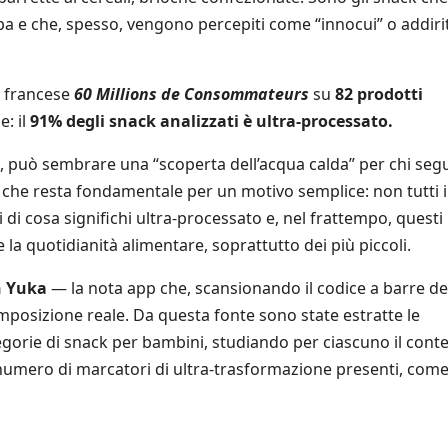
opa e che, spesso, vengono percepiti come “innocui” o addiri
a francese
60 Millions de Consommateurs
su
82 prodotti
: il
91% degli snack analizzati è ultra-processato.
, può sembrare una “scoperta dell’acqua calda” per chi seg
a che resta fondamentale per un motivo semplice: non tutti i
i cosa significhi ultra-processato e, nel frattempo, questi
la quotidianità alimentare, soprattutto dei più piccoli.
n Yuka
— la nota app che, scansionando il codice a barre de
omposizione reale. Da questa fonte sono state estratte le
egorie di snack per bambini, studiando per ciascuno il cont
 al numero di marcatori di ultra-trasformazione presenti, com