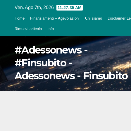
Salta
Ven. Ago 7th, 2026
11:27:36 AM
al
Home
Finanziamenti – Agevolazioni
Chi siamo
Disclaimer Leg
contenuto
Rimuovi articolo
Info
#Adessonews -
#Finsubito -
Adessonews - Finsubito