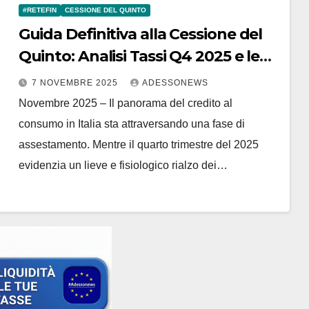
#RETEFIN
CESSIONE DEL QUINTO
Guida Definitiva alla Cessione del
Quinto: Analisi Tassi Q4 2025 e le
Soluzioni di Retefin.it – #Retefin –
7 NOVEMBRE 2025
ADESSONEWS
Retefin – #Finsubito – Finsubito –
Novembre 2025 – Il panorama del credito al
#Adessonews – #Adessonews –
consumo in Italia sta attraversando una fase di
#Finsubito – Adessonews
assestamento. Mentre il quarto trimestre del 2025
evidenzia un lieve e fisiologico rialzo dei…