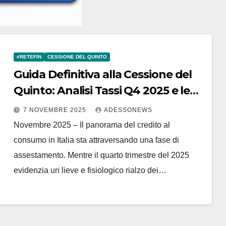
#RETEFIN
CESSIONE DEL QUINTO
Guida Definitiva alla Cessione del
Quinto: Analisi Tassi Q4 2025 e le
Soluzioni di Retefin.it – #Retefin –
7 NOVEMBRE 2025
ADESSONEWS
Retefin – #Finsubito – Finsubito –
Novembre 2025 – Il panorama del credito al
#Adessonews – #Adessonews –
consumo in Italia sta attraversando una fase di
#Finsubito – Adessonews
assestamento. Mentre il quarto trimestre del 2025
evidenzia un lieve e fisiologico rialzo dei…