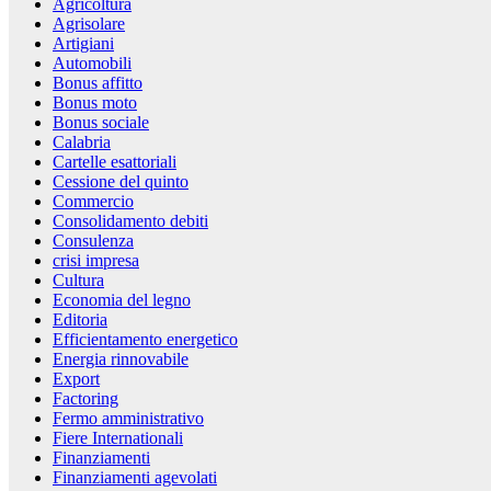
Agricoltura
Agrisolare
Artigiani
Automobili
Bonus affitto
Bonus moto
Bonus sociale
Calabria
Cartelle esattoriali
Cessione del quinto
Commercio
Consolidamento debiti
Consulenza
crisi impresa
Cultura
Economia del legno
Editoria
Efficientamento energetico
Energia rinnovabile
Export
Factoring
Fermo amministrativo
Fiere Internationali
Finanziamenti
Finanziamenti agevolati