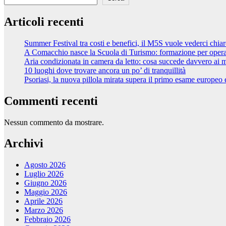
Articoli recenti
Summer Festival tra costi e benefici, il M5S vuole vederci chia
A Comacchio nasce la Scuola di Turismo: formazione per opera
Aria condizionata in camera da letto: cosa succede davvero ai
10 luoghi dove trovare ancora un po’ di tranquillità
Psoriasi, la nuova pillola mirata supera il primo esame europeo e
Commenti recenti
Nessun commento da mostrare.
Archivi
Agosto 2026
Luglio 2026
Giugno 2026
Maggio 2026
Aprile 2026
Marzo 2026
Febbraio 2026