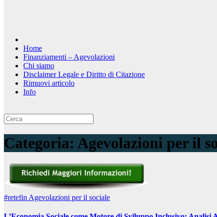
Home
Finanziamenti – Agevolazioni
Chi siamo
Disclaimer Legale e Diritto di Citazione
Rimuovi articolo
Info
Categoria:
Agevolazioni per il so
#retefin
Agevolazioni per il sociale
L’Economia Sociale come Motore di Sviluppo Inclusivo: Analisi A