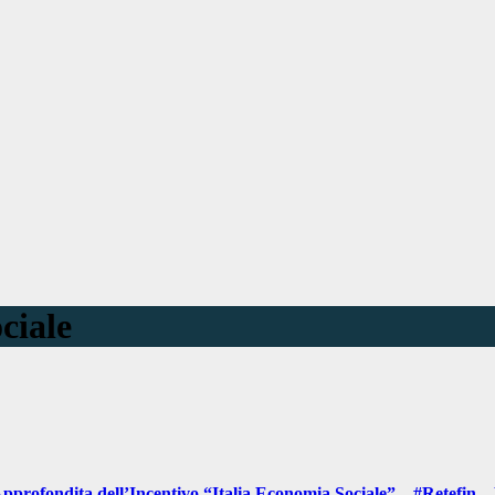
ciale
pprofondita dell’Incentivo “Italia Economia Sociale” – #Retefin 