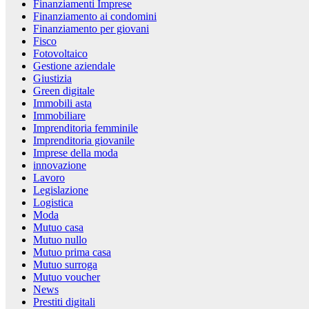
Finanziamenti Imprese
Finanziamento ai condomini
Finanziamento per giovani
Fisco
Fotovoltaico
Gestione aziendale
Giustizia
Green digitale
Immobili asta
Immobiliare
Imprenditoria femminile
Imprenditoria giovanile
Imprese della moda
innovazione
Lavoro
Legislazione
Logistica
Moda
Mutuo casa
Mutuo nullo
Mutuo prima casa
Mutuo surroga
Mutuo voucher
News
Prestiti digitali