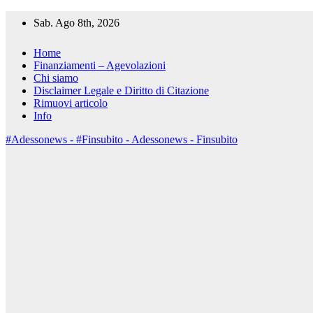
Salta
Sab. Ago 8th, 2026
al
contenuto
Home
Finanziamenti – Agevolazioni
Chi siamo
Disclaimer Legale e Diritto di Citazione
Rimuovi articolo
Info
#Adessonews - #Finsubito - Adessonews - Finsubito