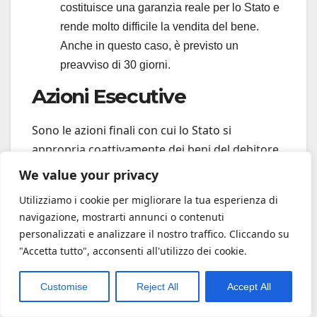
costituisce una garanzia reale per lo Stato e
rende molto difficile la vendita del bene.
Anche in questo caso, è previsto un
preavviso di 30 giorni.
Azioni Esecutive
Sono le azioni finali con cui lo Stato si
appropria coattivamente dei beni del debitore
per estinguere il debito.
We value your privacy
Pignoramento presso Terzi:
È l’azione più
Utilizziamo i cookie per migliorare la tua esperienza di
navigazione, mostrarti annunci o contenuti
comune. AdER può ordinare a terzi (es. il
personalizzati e analizzare il nostro traffico. Cliccando su
datore di lavoro, l’istituto di previdenza, la
"Accetta tutto", acconsenti all'utilizzo dei cookie.
banca) di versare direttamente a lei le
somme dovute al debitore. Rientrano in
Customise
Reject All
Accept All
questa categoria:
Pignoramento dello stipendio o della