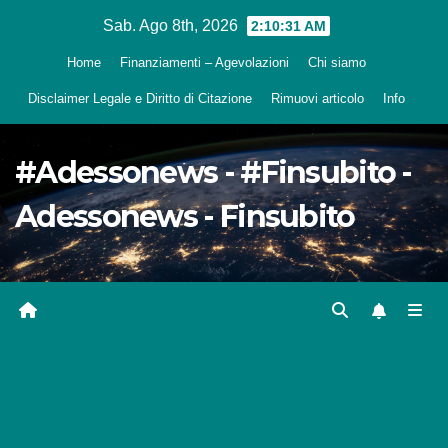
Salta
Sab. Ago 8th, 2026
2:10:32 AM
al
Home
Finanziamenti – Agevolazioni
Chi siamo
contenuto
Disclaimer Legale e Diritto di Citazione
Rimuovi articolo
Info
#Adessonews - #Finsubito -
Adessonews - Finsubito