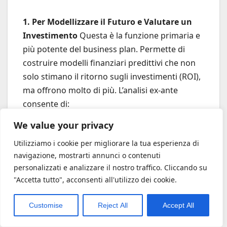
1. Per Modellizzare il Futuro e Valutare un
Investimento
Questa è la funzione primaria e
più potente del business plan. Permette di
costruire modelli finanziari predittivi che non
solo stimano il ritorno sugli investimenti (ROI),
ma offrono molto di più. L’analisi ex-ante
consente di:
We value your privacy
Simulare Scenari Alternativi:
Cosa
succede in uno scenario ottimistico,
Utilizziamo i cookie per migliorare la tua esperienza di
pessimistico o realistico? La capacità di
navigazione, mostrarti annunci o contenuti
modellizzare diversi futuri possibili permette
personalizzati e analizzare il nostro traffico. Cliccando su
"Accetta tutto", acconsenti all'utilizzo dei cookie.
di prepararsi al meglio.
Valutare la Sensitività:
Identificare le
Customise
Reject All
Accept All
variabili critiche che hanno il maggior
impatto sui risultati (es. il prezzo di vendita, il