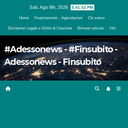
Salta
Sab. Ago 8th, 2026
5:41:53 PM
al
Home
Finanziamenti – Agevolazioni
Chi siamo
contenuto
Disclaimer Legale e Diritto di Citazione
Rimuovi articolo
Info
#Adessonews - #Finsubito -
Adessonews - Finsubito