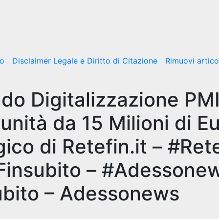
mo
Disclaimer Legale e Diritto di Citazione
Rimuovi artico
do Digitalizzazione PM
nità da 15 Milioni di E
ico di Retefin.it – #Rete
 Finsubito – #Adessone
bito – Adessonews