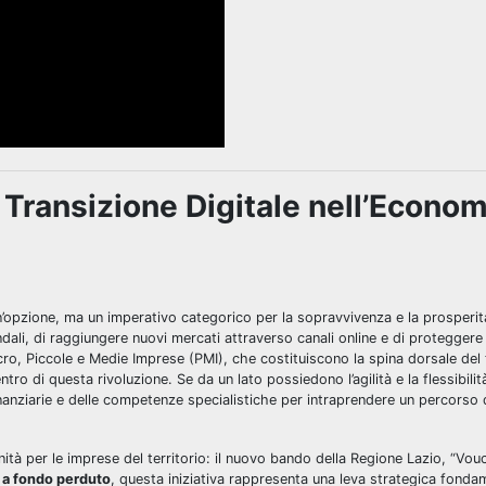
a Transizione Digitale nell’Econom
’opzione, ma un imperativo categorico per la sopravvivenza e la prosperità
ali, di raggiungere nuovi mercati attraverso canali online e di proteggere 
Micro, Piccole e Medie Imprese (PMI), che costituiscono la spina dorsale del
ntro di questa rivoluzione. Se da un lato possiedono l’agilità e la flessibilit
anziarie e delle competenze specialistiche per intraprendere un percorso 
nità per le imprese del territorio: il nuovo bando della Regione Lazio, “Vou
o a fondo perduto
, questa iniziativa rappresenta una leva strategica fonda