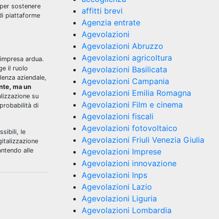
o per sostenere
affitti brevi
di piattaforme
Agenzia entrate
Agevolazioni
Agevolazioni Abruzzo
Agevolazioni agricoltura
’impresa ardua.
e il ruolo
Agevolazioni Basilicata
lenza aziendale,
Agevolazioni Campania
ente, ma un
Agevolazioni Emilia Romagna
talizzazione su
Agevolazioni Film e cinema
probabilità di
Agevolazioni fiscali
Agevolazioni fotovoltaico
ibili, le
Agevolazioni Friuli Venezia Giulia
gitalizzazione
antendo alle
Agevolazioni Imprese
Agevolazioni innovazione
Agevolazioni Inps
Agevolazioni Lazio
Agevolazioni Liguria
Agevolazioni Lombardia