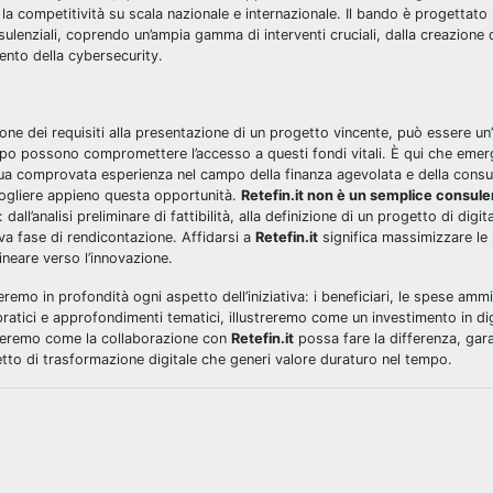
e la competitività su scala nazionale e internazionale. Il bando è progettat
sulenziali, coprendo un’ampia gamma di interventi cruciali, dalla creazione 
ento della cybersecurity.
one dei requisiti alla presentazione di un progetto vincente, può essere un
po possono compromettere l’accesso a questi fondi vitali. È qui che emerg
sua comprovata esperienza nel campo della finanza agevolata e della consu
 cogliere appieno questa opportunità.
Retefin.it non è un semplice consul
: dall’analisi preliminare di fattibilità, alla definizione di un progetto di digi
va fase di rendicontazione. Affidarsi a
Retefin.it
significa massimizzare le 
neare verso l’innovazione.
o in profondità ogni aspetto dell’iniziativa: i beneficiari, le spese ammiss
pratici e approfondimenti tematici, illustreremo come un investimento in di
streremo come la collaborazione con
Retefin.it
possa fare la differenza, gar
tto di trasformazione digitale che generi valore duraturo nel tempo.