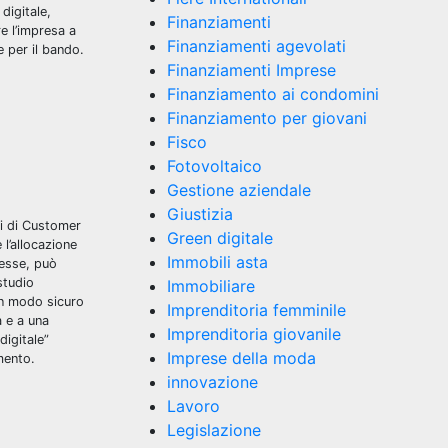
digitale,
Finanziamenti
e l’impresa a
Finanziamenti agevolati
e per il bando.
Finanziamenti Imprese
Finanziamento ai condomini
Finanziamento per giovani
Fisco
Fotovoltaico
Gestione aziendale
Giustizia
mi di Customer
Green digitale
l’allocazione
Immobili asta
messe, può
studio
Immobiliare
 in modo sicuro
Imprenditoria femminile
à e a una
Imprenditoria giovanile
digitale”
Imprese della moda
mento.
innovazione
Lavoro
Legislazione