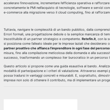
accelerare l’innovazione, incrementare l’efficienza operativa e rafforzar
concretamente le PMI nell’acquisto di tecnologie, software e servizi con
e-commerce alla migrazione verso il cloud computing, fino al rafforzam
Tuttavia, navigare le complessità di un bando pubblico, dalla comprensi
Errori formali, una progettazione debole o la semplice mancanza di tem
insostituibile di un partner strategico e competente.
Retefin.it
, con la 
si posiziona come l’alleato ideale per le imprese laziali che desiderano
partner proattivo che affianca l’imprenditore in ogni fase del percorso
misura, fino alla compilazione meticolosa della domanda e alla successi
successo, trasformando un complesso iter burocratico in un percorso li
Questo articolo si propone come una guida esaustiva al bando. Analizzerem
modalità di partecipazione e i criteri di valutazione. Attraverso esempi 
possa tradursi in vantaggi concreti e misurabili. E, soprattutto, dimo
imprese non solo di ottenere il contributo, ma di implementare un proge