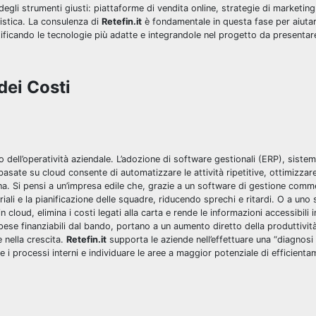
gli strumenti giusti: piattaforme di vendita online, strategie di marketing 
istica. La consulenza di
Retefin.it
è fondamentale in questa fase per aiutar
ntificando le tecnologie più adatte e integrandole nel progetto da presentar
dei Costi
 dell’operatività aziendale. L’adozione di software gestionali (ERP), siste
te su cloud consente di automatizzare le attività ripetitive, ottimizzare 
terna. Si pensi a un’impresa edile che, grazie a un software di gestione com
iali e la pianificazione delle squadre, riducendo sprechi e ritardi. O a uno 
loud, elimina i costi legati alla carta e rende le informazioni accessibili
spese finanziabili dal bando, portano a un aumento diretto della produttivit
e nella crescita.
Retefin.it
supporta le aziende nell’effettuare una “diagnosi 
i processi interni e individuare le aree a maggior potenziale di efficienta