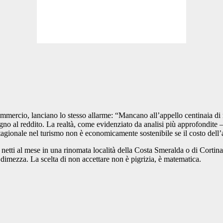
mmercio, lanciano lo stesso allarme: “Mancano all’appello centinaia di m
egno al reddito. La realtà, come evidenziato da analisi più approfondite –
tagionale nel turismo non è economicamente sostenibile se il costo dell’al
netti al mese in una rinomata località della Costa Smeralda o di Cortin
dimezza. La scelta di non accettare non è pigrizia, è matematica.