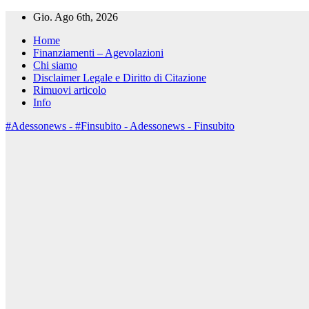
Salta
Gio. Ago 6th, 2026
al
Home
contenuto
Finanziamenti – Agevolazioni
Chi siamo
Disclaimer Legale e Diritto di Citazione
Rimuovi articolo
Info
#Adessonews - #Finsubito - Adessonews - Finsubito