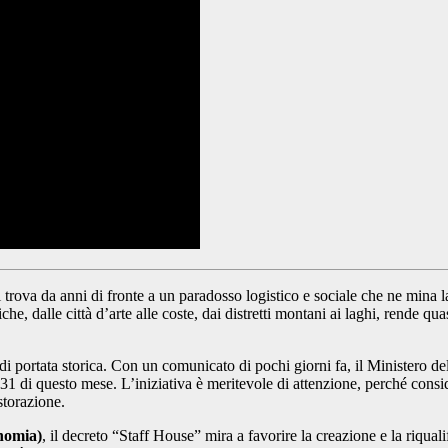
i trova da anni di fronte a un paradosso logistico e sociale che ne mina l
istiche, dalle città d’arte alle coste, dai distretti montani ai laghi, rende q
di portata storica. Con un comunicato di pochi giorni fa, il Ministero de
1 di questo mese. L’iniziativa è meritevole di attenzione, perché conside
storazione.
nomia)
, il decreto “Staff House” mira a favorire la creazione e la riqual