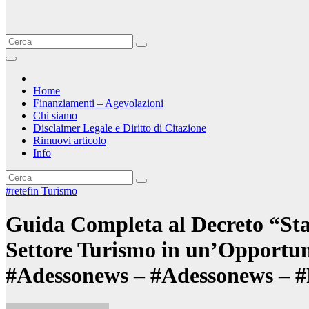
Home
Finanziamenti – Agevolazioni
Chi siamo
Disclaimer Legale e Diritto di Citazione
Rimuovi articolo
Info
#retefin
Turismo
Guida Completa al Decreto “Sta
Settore Turismo in un’Opportuni
#Adessonews – #Adessonews – #