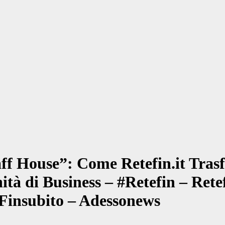
ff House”: Come Retefin.it Tras
tà di Business – #Retefin – Retef
Finsubito – Adessonews