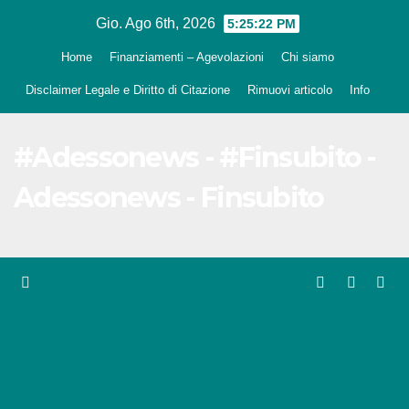
Salta
Gio. Ago 6th, 2026
5:25:23 PM
al
Home
Finanziamenti – Agevolazioni
Chi siamo
contenuto
Disclaimer Legale e Diritto di Citazione
Rimuovi articolo
Info
#Adessonews - #Finsubito -
Adessonews - Finsubito