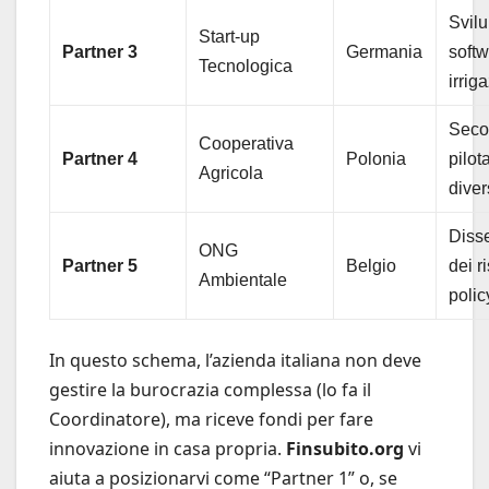
Svil
Start-up
Partner 3
Germania
softw
Tecnologica
irrig
Seco
Cooperativa
Partner 4
Polonia
pilot
Agricola
diver
Diss
ONG
Partner 5
Belgio
dei ri
Ambientale
polic
In questo schema, l’azienda italiana non deve
gestire la burocrazia complessa (lo fa il
Coordinatore), ma riceve fondi per fare
innovazione in casa propria.
Finsubito.org
vi
aiuta a posizionarvi come “Partner 1” o, se