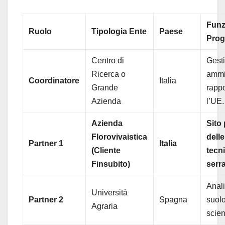
Funz
Ruolo
Tipologia Ente
Paese
Prog
Centro di
Gest
Ricerca o
ammin
Coordinatore
Italia
Grande
rapp
Azienda
l’UE.
Azienda
Sito 
Florovivaistica
dell
Partner 1
Italia
(Cliente
tecn
Finsubito)
serra
Anali
Università
Partner 2
Spagna
suolo
Agraria
scient