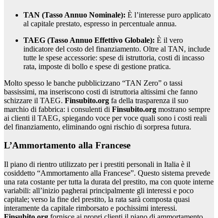
TAN (Tasso Annuo Nominale):
È l’interesse puro applicato
al capitale prestato, espresso in percentuale annua.
TAEG (Tasso Annuo Effettivo Globale):
È il vero
indicatore del costo del finanziamento. Oltre al TAN, include
tutte le spese accessorie: spese di istruttoria, costi di incasso
rata, imposte di bollo e spese di gestione pratica.
Molto spesso le banche pubblicizzano “TAN Zero” o tassi
bassissimi, ma inseriscono costi di istruttoria altissimi che fanno
schizzare il TAEG.
Finsubito.org
fa della trasparenza il suo
marchio di fabbrica: i consulenti di
Finsubito.org
mostrano sempre
ai clienti il TAEG, spiegando voce per voce quali sono i costi reali
del finanziamento, eliminando ogni rischio di sorpresa futura.
L’Ammortamento alla Francese
Il piano di rientro utilizzato per i prestiti personali in Italia è il
cosiddetto “Ammortamento alla Francese”. Questo sistema prevede
una rata costante per tutta la durata del prestito, ma con quote interne
variabili: all’inizio pagherai principalmente gli interessi e poco
capitale; verso la fine del prestito, la rata sarà composta quasi
interamente da capitale rimborsato e pochissimi interessi.
Finsubito.org
fornisce ai propri clienti il piano di ammortamento