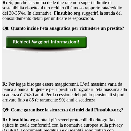
R:
Sì, purché la somma delle due rate non superi il limite di
sostenibilità rispetto al tuo reddito (il famoso rapporto rata/reddito
del 30-35%). In alternativa,
Finsubito.org
suggerirà la strada del
consolidamento debiti per unificare le esposizioni.
Q8: Quanto incide l’età anagrafica per richiedere un prestito?
R:
Per legge bisogna essere maggiorenni. L’età massima varia da
banca a banca. In genere per i prestiti chirografari l’età massima alla
scadenza è 75/80 anni. Per la cessione del quinto pensionati si può
arrivare fino a 85 (e raramente 90) anni a scadenza.
Q9: Come garantisce la sicurezza dei miei dati Finsubito.org?
R:
Finsubito.org
adotta i più severi protocolli di crittografia e
agisce in totale conformità con la normativa europea sulla privacy
(GDPR). I documenti reddituali e di identità sono trattati con