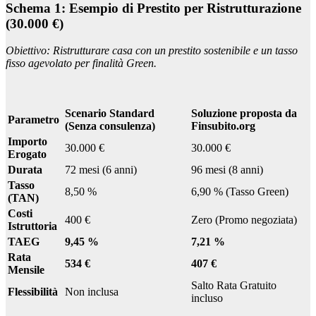
Schema 1: Esempio di Prestito per Ristrutturazione
(30.000 €)
Obiettivo: Ristrutturare casa con un prestito sostenibile e un tasso
fisso agevolato per finalità Green.
Scenario Standard
Soluzione proposta da
Parametro
(Senza consulenza)
Finsubito.org
Importo
30.000 €
30.000 €
Erogato
Durata
72 mesi (6 anni)
96 mesi (8 anni)
Tasso
8,50 %
6,90 % (Tasso Green)
(TAN)
Costi
400 €
Zero (Promo negoziata)
Istruttoria
TAEG
9,45 %
7,21 %
Rata
534 €
407 €
Mensile
Salto Rata Gratuito
Flessibilità
Non inclusa
incluso