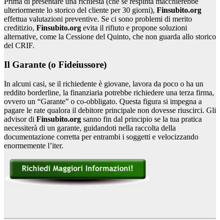
Prima di presentare una richiesta (che se respinta macchierebbe
ulteriormente lo storico del cliente per 30 giorni),
Finsubito.org
effettua valutazioni preventive. Se ci sono problemi di merito
creditizio,
Finsubito.org
evita il rifiuto e propone soluzioni
alternative, come la Cessione del Quinto, che non guarda allo storico
del CRIF.
Il Garante (o Fideiussore)
In alcuni casi, se il richiedente è giovane, lavora da poco o ha un
reddito borderline, la finanziaria potrebbe richiedere una terza firma,
ovvero un “Garante” o co-obbligato. Questa figura si impegna a
pagare le rate qualora il debitore principale non dovesse riuscirci. Gli
advisor di
Finsubito.org
sanno fin dal principio se la tua pratica
necessiterà di un garante, guidandoti nella raccolta della
documentazione corretta per entrambi i soggetti e velocizzando
enormemente l’iter.