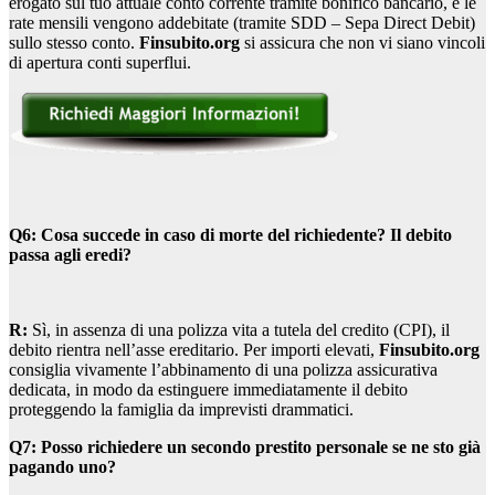
erogato sul tuo attuale conto corrente tramite bonifico bancario, e le
rate mensili vengono addebitate (tramite SDD – Sepa Direct Debit)
sullo stesso conto.
Finsubito.org
si assicura che non vi siano vincoli
di apertura conti superflui.
Q6: Cosa succede in caso di morte del richiedente? Il debito
passa agli eredi?
R:
Sì, in assenza di una polizza vita a tutela del credito (CPI), il
debito rientra nell’asse ereditario. Per importi elevati,
Finsubito.org
consiglia vivamente l’abbinamento di una polizza assicurativa
dedicata, in modo da estinguere immediatamente il debito
proteggendo la famiglia da imprevisti drammatici.
Q7: Posso richiedere un secondo prestito personale se ne sto già
pagando uno?