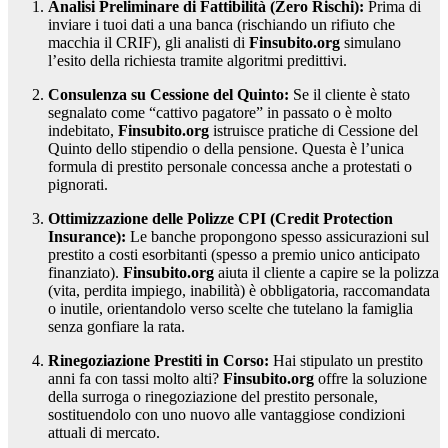
Analisi Preliminare di Fattibilità (Zero Rischi):
Prima di
inviare i tuoi dati a una banca (rischiando un rifiuto che
macchia il CRIF), gli analisti di
Finsubito.org
simulano
l’esito della richiesta tramite algoritmi predittivi.
Consulenza su Cessione del Quinto:
Se il cliente è stato
segnalato come “cattivo pagatore” in passato o è molto
indebitato,
Finsubito.org
istruisce pratiche di Cessione del
Quinto dello stipendio o della pensione. Questa è l’unica
formula di prestito personale concessa anche a protestati o
pignorati.
Ottimizzazione delle Polizze CPI (Credit Protection
Insurance):
Le banche propongono spesso assicurazioni sul
prestito a costi esorbitanti (spesso a premio unico anticipato
finanziato).
Finsubito.org
aiuta il cliente a capire se la polizza
(vita, perdita impiego, inabilità) è obbligatoria, raccomandata
o inutile, orientandolo verso scelte che tutelano la famiglia
senza gonfiare la rata.
Rinegoziazione Prestiti in Corso:
Hai stipulato un prestito
anni fa con tassi molto alti?
Finsubito.org
offre la soluzione
della surroga o rinegoziazione del prestito personale,
sostituendolo con uno nuovo alle vantaggiose condizioni
attuali di mercato.