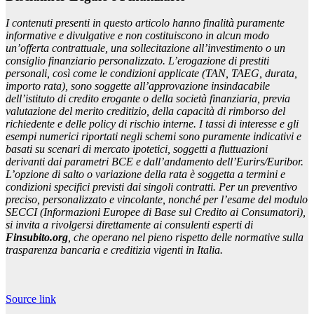
I contenuti presenti in questo articolo hanno finalità puramente
informative e divulgative e non costituiscono in alcun modo
un’offerta contrattuale, una sollecitazione all’investimento o un
consiglio finanziario personalizzato. L’erogazione di prestiti
personali, così come le condizioni applicate (TAN, TAEG, durata,
importo rata), sono soggette all’approvazione insindacabile
dell’istituto di credito erogante o della società finanziaria, previa
valutazione del merito creditizio, della capacità di rimborso del
richiedente e delle policy di rischio interne. I tassi di interesse e gli
esempi numerici riportati negli schemi sono puramente indicativi e
basati su scenari di mercato ipotetici, soggetti a fluttuazioni
derivanti dai parametri BCE e dall’andamento dell’Eurirs/Euribor.
L’opzione di salto o variazione della rata è soggetta a termini e
condizioni specifici previsti dai singoli contratti. Per un preventivo
preciso, personalizzato e vincolante, nonché per l’esame del modulo
SECCI (Informazioni Europee di Base sul Credito ai Consumatori),
si invita a rivolgersi direttamente ai consulenti esperti di
Finsubito.org
, che operano nel pieno rispetto delle normative sulla
trasparenza bancaria e creditizia vigenti in Italia.
Navigazione
articoli
Source link