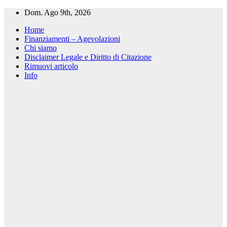
Salta
Dom. Ago 9th, 2026
al
Home
contenuto
Finanziamenti – Agevolazioni
Chi siamo
Disclaimer Legale e Diritto di Citazione
Rimuovi articolo
Info