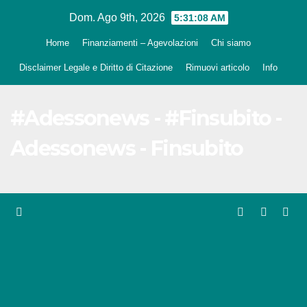
Salta
Dom. Ago 9th, 2026
5:31:09 AM
al
Home
Finanziamenti – Agevolazioni
Chi siamo
contenuto
Disclaimer Legale e Diritto di Citazione
Rimuovi articolo
Info
#Adessonews - #Finsubito -
Adessonews - Finsubito