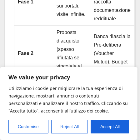
Fase 1
raccolta
sui portali,
documentazione
visite infinite.
reddituale.
Proposta
Banca rilascia la
d’acquisto
Pre-delibera
(spesso
Fase 2
(Voucher
rifiutata se
Mutuo). Budget
vincolata al
certo.
mutuo).
We value your privacy
Utilizziamo i cookie per migliorare la tua esperienza di
Ricerca della
Ricerca mirata
navigazione, mostrarti annunci o contenuti
banca e
dell’immobile in
personalizzati e analizzare il nostro traffico. Cliccando su
Fase 3
avvio pratica
base al budget
"Accetta tutto", acconsenti all'utilizzo dei cookie.
mutuo. Ansia
certificato.
per l’esito.
Customise
Reject All
Accept All
Attesa di 30-
Proposta