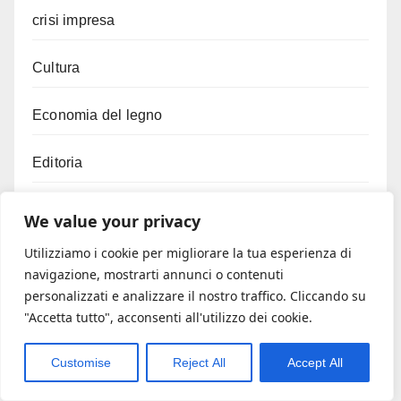
crisi impresa
Cultura
Economia del legno
Editoria
Efficientamento energetico
We value your privacy
Utilizziamo i cookie per migliorare la tua esperienza di
Energia rinnovabile
navigazione, mostrarti annunci o contenuti
personalizzati e analizzare il nostro traffico. Cliccando su
Export
"Accetta tutto", acconsenti all'utilizzo dei cookie.
Factoring
Customise
Reject All
Accept All
Fermo amministrativo