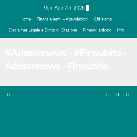
Salta
Ven. Ago 7th, 2026
al
Home
Finanziamenti – Agevolazioni
Chi siamo
contenuto
Disclaimer Legale e Diritto di Citazione
Rimuovi articolo
Info
#Adessonews - #Finsubito -
Adessonews - Finsubito