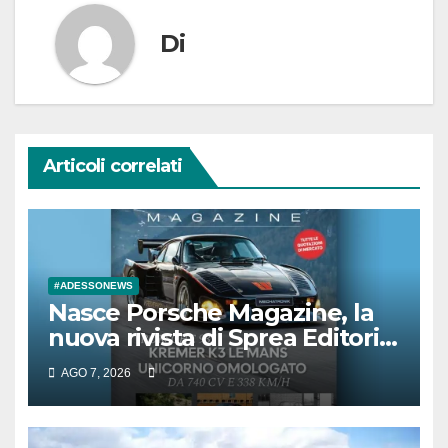
Di
Articoli correlati
#ADESSONEWS
Nasce Porsche Magazine, la
nuova rivista di Sprea Editori
dedicata all’universo della
AGO 7, 2026
Casa di Stoccarda