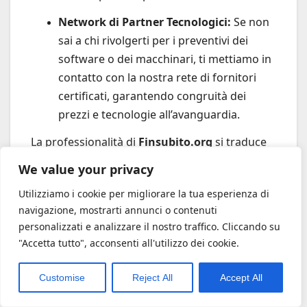
Network di Partner Tecnologici:
Se non
sai a chi rivolgerti per i preventivi dei
software o dei macchinari, ti mettiamo in
contatto con la nostra rete di fornitori
certificati, garantendo congruità dei
prezzi e tecnologie all’avanguardia.
La professionalità di
Finsubito.org
si traduce
in tempo risparmiato, ansia azzerata e
We value your privacy
probabilità di successo moltiplicate.
Utilizziamo i cookie per migliorare la tua esperienza di
navigazione, mostrarti annunci o contenuti
❓ 8. FAQ – Domande
personalizzati e analizzare il nostro traffico. Cliccando su
"Accetta tutto", acconsenti all'utilizzo dei cookie.
Frequenti sul Bando
Customise
Reject All
Accept All
Donne e Impresa