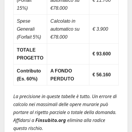
(Forfait
automatico su
€ 11.700
15%)
€78.000
Spese
Calcolato in
Generali
automatico su
€ 3.900
(Forfait 5%)
€78.000
TOTALE
€ 93.600
PROGETTO
Contributo
A FONDO
€ 56.160
(Es. 60%)
PERDUTO
La precisione in queste tabelle è tutto. Un errore di
calcolo nei massimali delle opere murarie può
portare al rigetto parziale o totale della domanda.
Affidarsi a
Finsubito.org
elimina alla radice
questo rischio.