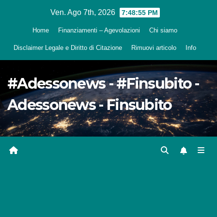
Salta
Ven. Ago 7th, 2026
7:48:56 PM
al
Home
Finanziamenti – Agevolazioni
Chi siamo
contenuto
Disclaimer Legale e Diritto di Citazione
Rimuovi articolo
Info
#Adessonews - #Finsubito -
Adessonews - Finsubito