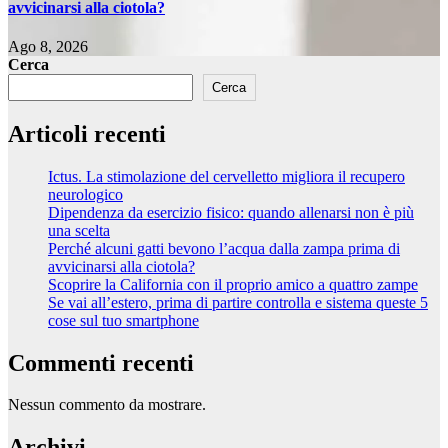
avvicinarsi alla ciotola?
Ago 8, 2026
Cerca
Cerca
Articoli recenti
Ictus. La stimolazione del cervelletto migliora il recupero
neurologico
Dipendenza da esercizio fisico: quando allenarsi non è più
una scelta
Perché alcuni gatti bevono l’acqua dalla zampa prima di
avvicinarsi alla ciotola?
Scoprire la California con il proprio amico a quattro zampe
Se vai all’estero, prima di partire controlla e sistema queste 5
cose sul tuo smartphone
Commenti recenti
Nessun commento da mostrare.
Archivi