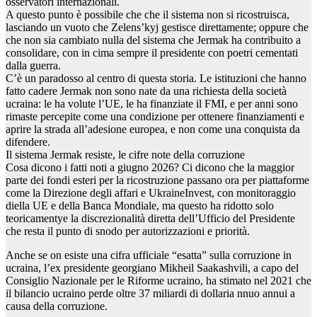
osservatori internazionali.
A questo punto è possibile che che il sistema non si ricostruisca,
lasciando un vuoto che Zelens’kyj gestisce direttamente; oppure che
che non sia cambiato nulla del sistema che Jermak ha contribuito a
consolidare, con in cima sempre il presidente con poetri cementati
dalla guerra.
C’è un paradosso al centro di questa storia. Le istituzioni che hanno
fatto cadere Jermak non sono nate da una richiesta della società
ucraina: le ha volute l’UE, le ha finanziate il FMI, e per anni sono
rimaste percepite come una condizione per ottenere finanziamenti e
aprire la strada all’adesione europea, e non come una conquista da
difendere.
Il sistema Jermak resiste, le cifre note della corruzione
Cosa dicono i fatti noti a giugno 2026? Ci dicono che la maggior
parte dei fondi esteri per la ricostruzione passano ora per piattaforme
come la Direzione degli affari e UkraineInvest, con monitoraggio
diella UE e della Banca Mondiale, ma questo ha ridotto solo
teoricamentye la discrezionalità diretta dell’Ufficio del Presidente
che resta il punto di snodo per autorizzazioni e priorità.
Anche se on esiste una cifra ufficiale “esatta” sulla corruzione in
ucraina, l’ex presidente georgiano Mikheil Saakashvili, a capo del
Consiglio Nazionale per le Riforme ucraino, ha stimato nel 2021 che
il bilancio ucraino perde oltre 37 miliardi di dollaria nnuo annui a
causa della corruzione.