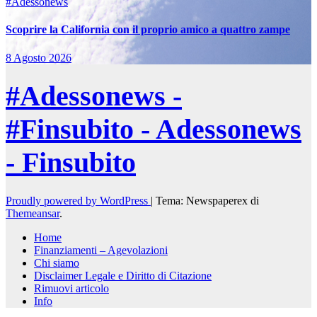
#Adessonews
Scoprire la California con il proprio amico a quattro zampe
8 Agosto 2026
#Adessonews -
#Finsubito - Adessonews
- Finsubito
Proudly powered by WordPress
|
Tema: Newspaperex di
Themeansar
.
Home
Finanziamenti – Agevolazioni
Chi siamo
Disclaimer Legale e Diritto di Citazione
Rimuovi articolo
Info