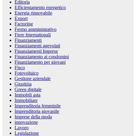
Editoria
Efficientamento energetico
Energia rinnovabile
Export
Factoring
Fermo amministrativo
Fiere Internationali
Finanziamenti
Finanziamenti agevolati
Finanziamenti Imprese
Finanziamento ai condomini
Finanziamento per giovani
Fisco
Fotovoltaico
Gestione aziendale
Giustizia
Green digitale
Immobili asta
Immobiliare
Imprenditoria femminile
Imprenditoria giovanile
Imprese della moda
innovazione
Lavoro
Legislazione