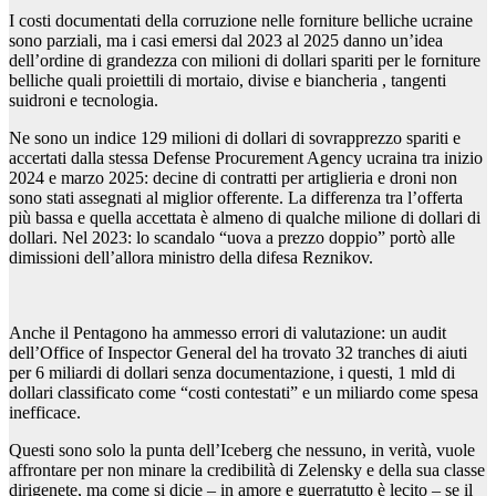
I costi documentati della corruzione nelle forniture belliche ucraine
sono parziali, ma i casi emersi dal 2023 al 2025 danno un’idea
dell’ordine di grandezza con milioni di dollari spariti per le forniture
belliche quali proiettili di mortaio, divise e biancheria , tangenti
suidroni e tecnologia.
Ne sono un indice 129 milioni di dollari di sovrapprezzo spariti e
accertati dalla stessa Defense Procurement Agency ucraina tra inizio
2024 e marzo 2025: decine di contratti per artiglieria e droni non
sono stati assegnati al miglior offerente. La differenza tra l’offerta
più bassa e quella accettata è almeno di qualche milione di dollari di
dollari. Nel 2023: lo scandalo “uova a prezzo doppio” portò alle
dimissioni dell’allora ministro della difesa Reznikov.
Anche il Pentagono ha ammesso errori di valutazione: un audit
dell’Office of Inspector General del ha trovato 32 tranches di aiuti
per 6 miliardi di dollari senza documentazione, i questi, 1 mld di
dollari classificato come “costi contestati” e un miliardo come spesa
inefficace.
Questi sono solo la punta dell’Iceberg che nessuno, in verità, vuole
affrontare per non minare la credibilità di Zelensky e della sua classe
dirigenete, ma come si dicie – in amore e guerratutto è lecito – se il