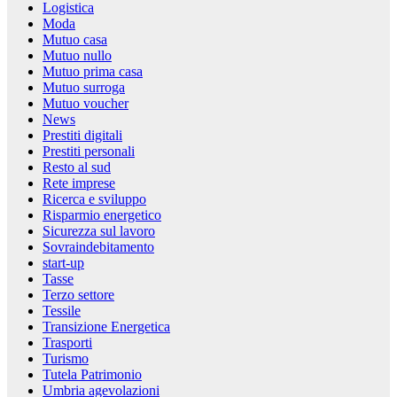
Logistica
Moda
Mutuo casa
Mutuo nullo
Mutuo prima casa
Mutuo surroga
Mutuo voucher
News
Prestiti digitali
Prestiti personali
Resto al sud
Rete imprese
Ricerca e sviluppo
Risparmio energetico
Sicurezza sul lavoro
Sovraindebitamento
start-up
Tasse
Terzo settore
Tessile
Transizione Energetica
Trasporti
Turismo
Tutela Patrimonio
Umbria agevolazioni