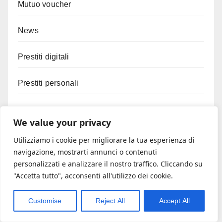
Mutuo voucher
News
Prestiti digitali
Prestiti personali
Resto al sud
We value your privacy
Rete imprese
Utilizziamo i cookie per migliorare la tua esperienza di
navigazione, mostrarti annunci o contenuti
Ricerca e sviluppo
personalizzati e analizzare il nostro traffico. Cliccando su
"Accetta tutto", acconsenti all'utilizzo dei cookie.
Risparmio energetico
Customise
Reject All
Accept All
Sicurezza sul lavoro