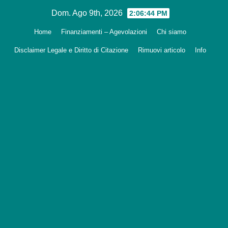
Salta
Dom. Ago 9th, 2026
2:06:45 PM
al
Home
Finanziamenti – Agevolazioni
Chi siamo
contenuto
Disclaimer Legale e Diritto di Citazione
Rimuovi articolo
Info