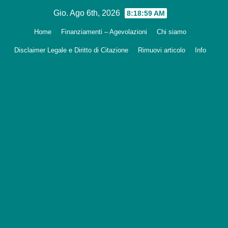
Salta
Gio. Ago 6th, 2026
8:19:01 AM
al
Home
Finanziamenti – Agevolazioni
Chi siamo
contenuto
Disclaimer Legale e Diritto di Citazione
Rimuovi articolo
Info