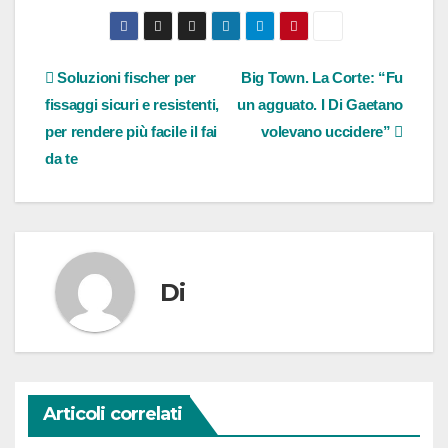
Navigazione
Soluzioni fischer per
Big Town. La Corte: “Fu
fissaggi sicuri e resistenti,
un agguato. I Di Gaetano
articoli
per rendere più facile il fai
volevano uccidere”
da te
Di
Articoli correlati