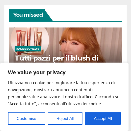
You missed
#ADESSONEWS
Tutti pazzi per il blush di
Charlotte Tilbury: ma cosa c’è
dentro e il dupe di Kiko è
We value your privacy
6 AGOSTO 2026
davvero uguale?
Utilizziamo i cookie per migliorare la tua esperienza di
navigazione, mostrarti annunci o contenuti
personalizzati e analizzare il nostro traffico. Cliccando su
"Accetta tutto", acconsenti all'utilizzo dei cookie.
#ADESSONEWS
Customise
Reject All
Accept All
Calla, cura e coltivazione –