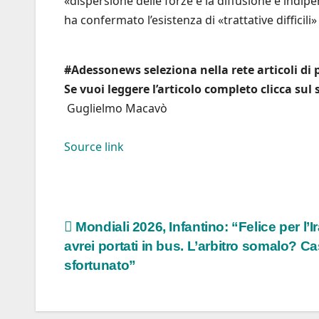
«dispersione delle forze e la diffusione e indip
ha confermato l’esistenza di «trattative difficili» i
#Adessonews seleziona nella rete articoli di p
Se vuoi leggere l’articolo completo clicca sul
Guglielmo Macavò
Source link
Navigazione
Mondiali 2026, Infantino: “Felice per l’Ira
avrei portati in bus. L’arbitro somalo? C
articoli
sfortunato”