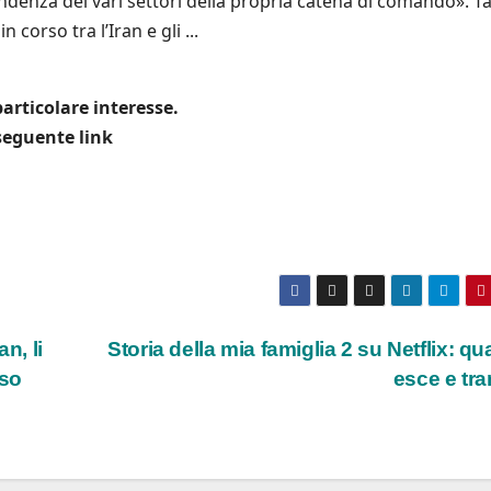
endenza dei vari settori della propria catena di comando». Ta
n corso tra l’Iran e gli ...
articolare interesse.
 seguente link
n, li
Storia della mia famiglia 2 su Netflix: q
aso
esce e tr