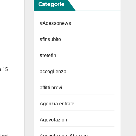
Categorie
#Adessonews
#finsubito
#retefin
a 15
accoglienza
affitti brevi
Agenzia entrate
Agevolazioni
Agevolazioni Abruzzo