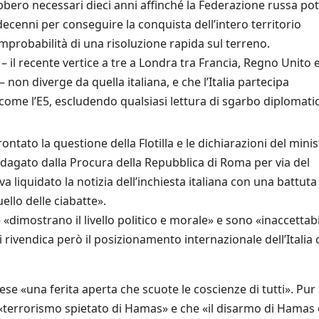
bbero necessari dieci anni affinché la Federazione russa po
ecenni per conseguire la conquista dell’intero territorio
mprobabilità di una risoluzione rapida sul terreno.
 – il recente vertice a tre a Londra tra Francia, Regno Unito 
on diverge da quella italiana, e che l’Italia partecipa
come l’E5, escludendo qualsiasi lettura di sgarbo diplomati
ontato la questione della Flotilla e le dichiarazioni del mini
indagato dalla Procura della Repubblica di Roma per via del
va liquidato la notizia dell’inchiesta italiana con una battuta
ello delle ciabatte».
«dimostrano il livello politico e morale» e sono «inaccettabi
i rivendica però il posizionamento internazionale dell’Italia
inese «una ferita aperta che scuote le coscienze di tutti». Pur
«terrorismo spietato di Hamas» e che «il disarmo di Hamas 