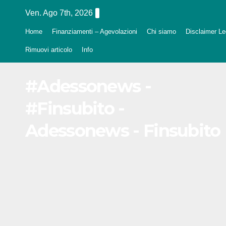
Salta
Ven. Ago 7th, 2026
al
Home
Finanziamenti – Agevolazioni
Chi siamo
Disclaimer Leg
contenuto
Rimuovi articolo
Info
#Adessonews -
#Finsubito -
Adessonews - Finsubito