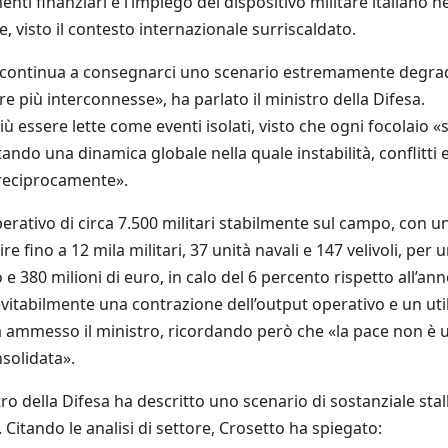
enti finanziari e l’impiego del dispositivo militare italiano ne
e, visto il contesto internazionale surriscaldato.
«continua a consegnarci uno scenario estremamente degra
pre più interconnesse», ha parlato il ministro della Difesa.
ù essere lette come eventi isolati, visto che ogni focolaio «s
ando una dinamica globale nella quale instabilità, conflitti 
 reciprocamente».
ativo di circa 7.500 militari stabilmente sul campo, con u
fino a 12 mila militari, 37 unità navali e 147 velivoli, per 
 380 milioni di euro, in calo del 6 percento rispetto all’an
tabilmente una contrazione dell’output operativo e un uti
ha ammesso il ministro, ricordando però che «la pace non è 
nsolidata».
ro della Difesa ha descritto uno scenario di sostanziale stal
. Citando le analisi di settore, Crosetto ha spiegato: