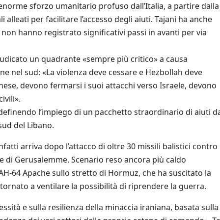
l’enorme sforzo umanitario profuso dall’Italia, a partire dalla
 alleati per facilitare l’accesso degli aiuti. Tajani ha anche
 non hanno registrato significativi passi in avanti per via
giudicato un quadrante «sempre più critico» a causa
iane nel sud: «La violenza deve cessare e Hezbollah deve
anese, devono fermarsi i suoi attacchi verso Israele, devono
vili».
 definendo l’impiego di un pacchetto straordinario di aiuti d
 sud del Libano.
fatti arriva dopo l’attacco di oltre 30 missili balistici contro
are di Gerusalemme. Scenario reso ancora più caldo
 AH-64 Apache sullo stretto di Hormuz, che ha suscitato la
ornato a ventilare la possibilità di riprendere la guerra.
sità e sulla resilienza della minaccia iraniana, basata sulla