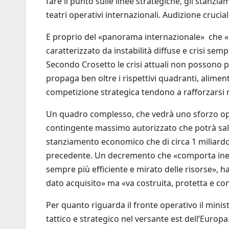
fare il punto sulle linee strategiche, gli stanziam
teatri operativi internazionali. Audizione crucial
E proprio del «panorama internazionale» che 
caratterizzato da instabilità diffuse e crisi sem
Secondo Crosetto le crisi attuali non possono pi
propaga ben oltre i rispettivi quadranti, aliment
competizione strategica tendono a rafforzarsi
Un quadro complesso, che vedrà uno sforzo oper
contingente massimo autorizzato che potrà salire 
stanziamento economico che di circa 1 miliardo e
precedente. Un decremento che «comporta inevi
sempre più efficiente e mirato delle risorse», 
dato acquisito» ma «va costruita, protetta e co
Per quanto riguarda il fronte operativo il minist
tattico e strategico nel versante est dell’Europa