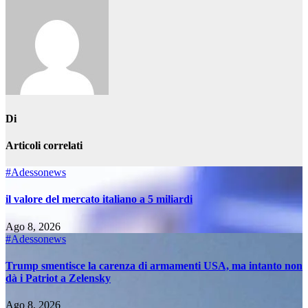
Di
Articoli correlati
#Adessonews
il valore del mercato italiano a 5 miliardi
Ago 8, 2026
#Adessonews
Trump smentisce la carenza di armamenti USA, ma intanto non
dà i Patriot a Zelensky
Ago 8, 2026