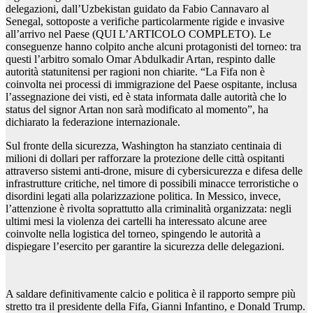
delegazioni, dall’Uzbekistan guidato da Fabio Cannavaro al
Senegal, sottoposte a verifiche particolarmente rigide e invasive
all’arrivo nel Paese (QUI L’ARTICOLO COMPLETO). Le
conseguenze hanno colpito anche alcuni protagonisti del torneo: tra
questi l’arbitro somalo Omar Abdulkadir Artan, respinto dalle
autorità statunitensi per ragioni non chiarite. “La Fifa non è
coinvolta nei processi di immigrazione del Paese ospitante, inclusa
l’assegnazione dei visti, ed è stata informata dalle autorità che lo
status del signor Artan non sarà modificato al momento”, ha
dichiarato la federazione internazionale.
Sul fronte della sicurezza, Washington ha stanziato centinaia di
milioni di dollari per rafforzare la protezione delle città ospitanti
attraverso sistemi anti-drone, misure di cybersicurezza e difesa delle
infrastrutture critiche, nel timore di possibili minacce terroristiche o
disordini legati alla polarizzazione politica. In Messico, invece,
l’attenzione è rivolta soprattutto alla criminalità organizzata: negli
ultimi mesi la violenza dei cartelli ha interessato alcune aree
coinvolte nella logistica del torneo, spingendo le autorità a
dispiegare l’esercito per garantire la sicurezza delle delegazioni.
A saldare definitivamente calcio e politica è il rapporto sempre più
stretto tra il presidente della Fifa, Gianni Infantino, e Donald Trump.