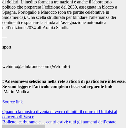
di dollari. L’inedito format a tre nazioni è anche il laboratorio
politico che preparerà l’edizione del 2030, assegnata in blocco a
Spagna, Portogallo e Marocco (con tre partite celebrative in
Sudamerica). Una scelta strutturata per blindare l’alternanza dei
continenti e spianare la strada all’assegnazione automatica
dell’edizione 2034 all’Arabia Saudita.
—
sport
webinfo@adnkronos.com (Web Info)
#Adessonews seleziona nella rete articoli di particolare interesse.
Se vuoi leggere l’articolo completo clicca sul seguente link
Mario Modica
Source link
Navigazione
Quando la musica diventa davvero di tutti: il cuore di Unitalsi al
concerto di Vasco
articoli
Bollette, carburante e… centri estivi: tutti gli aumenti dell’estate