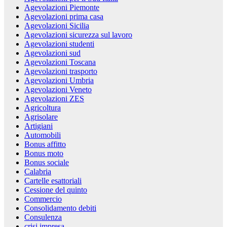
Agevolazioni Piemonte
Agevolazioni prima casa
Agevolazioni Sicilia
Agevolazioni sicurezza sul lavoro
Agevolazioni studenti
Agevolazioni sud
Agevolazioni Toscana
Agevolazioni trasporto
Agevolazioni Umbria
Agevolazioni Veneto
Agevolazioni ZES
Agricoltura
Agrisolare
Artigiani
Automobili
Bonus affitto
Bonus moto
Bonus sociale
Calabria
Cartelle esattoriali
Cessione del quinto
Commercio
Consolidamento debiti
Consulenza
crisi impresa