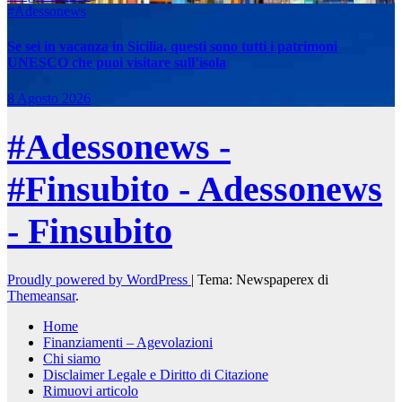
#Adessonews
Se sei in vacanza in Sicilia, questi sono tutti i patrimoni
UNESCO che puoi visitare sull’isola
8 Agosto 2026
#Adessonews -
#Finsubito - Adessonews
- Finsubito
Proudly powered by WordPress
|
Tema: Newspaperex di
Themeansar
.
Home
Finanziamenti – Agevolazioni
Chi siamo
Disclaimer Legale e Diritto di Citazione
Rimuovi articolo