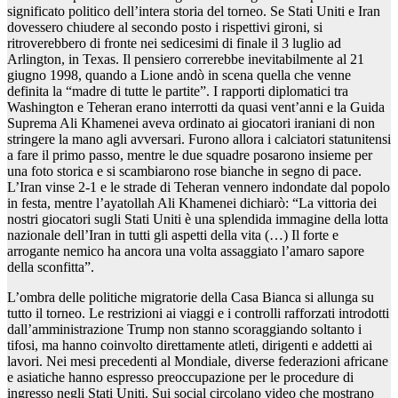
significato politico dell’intera storia del torneo. Se Stati Uniti e Iran
dovessero chiudere al secondo posto i rispettivi gironi, si
ritroverebbero di fronte nei sedicesimi di finale il 3 luglio ad
Arlington, in Texas. Il pensiero correrebbe inevitabilmente al 21
giugno 1998, quando a Lione andò in scena quella che venne
definita la “madre di tutte le partite”. I rapporti diplomatici tra
Washington e Teheran erano interrotti da quasi vent’anni e la Guida
Suprema Ali Khamenei aveva ordinato ai giocatori iraniani di non
stringere la mano agli avversari. Furono allora i calciatori statunitensi
a fare il primo passo, mentre le due squadre posarono insieme per
una foto storica e si scambiarono rose bianche in segno di pace.
L’Iran vinse 2-1 e le strade di Teheran vennero indondate dal popolo
in festa, mentre l’ayatollah Ali Khamenei dichiarò: “La vittoria dei
nostri giocatori sugli Stati Uniti è una splendida immagine della lotta
nazionale dell’Iran in tutti gli aspetti della vita (…) Il forte e
arrogante nemico ha ancora una volta assaggiato l’amaro sapore
della sconfitta”.
L’ombra delle politiche migratorie della Casa Bianca si allunga su
tutto il torneo. Le restrizioni ai viaggi e i controlli rafforzati introdotti
dall’amministrazione Trump non stanno scoraggiando soltanto i
tifosi, ma hanno coinvolto direttamente atleti, dirigenti e addetti ai
lavori. Nei mesi precedenti al Mondiale, diverse federazioni africane
e asiatiche hanno espresso preoccupazione per le procedure di
ingresso negli Stati Uniti. Sui social circolano video che mostrano