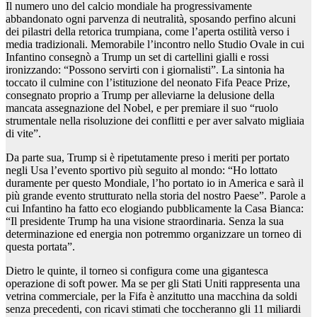
Il numero uno del calcio mondiale ha progressivamente
abbandonato ogni parvenza di neutralità, sposando perfino alcuni
dei pilastri della retorica trumpiana, come l’aperta ostilità verso i
media tradizionali. Memorabile l’incontro nello Studio Ovale in cui
Infantino consegnò a Trump un set di cartellini gialli e rossi
ironizzando: “Possono servirti con i giornalisti”. La sintonia ha
toccato il culmine con l’istituzione del neonato Fifa Peace Prize,
consegnato proprio a Trump per alleviarne la delusione della
mancata assegnazione del Nobel, e per premiare il suo “ruolo
strumentale nella risoluzione dei conflitti e per aver salvato migliaia
di vite”.
Da parte sua, Trump si è ripetutamente preso i meriti per portato
negli Usa l’evento sportivo più seguito al mondo: “Ho lottato
duramente per questo Mondiale, l’ho portato io in America e sarà il
più grande evento strutturato nella storia del nostro Paese”. Parole a
cui Infantino ha fatto eco elogiando pubblicamente la Casa Bianca:
“Il presidente Trump ha una visione straordinaria. Senza la sua
determinazione ed energia non potremmo organizzare un torneo di
questa portata”.
Dietro le quinte, il torneo si configura come una gigantesca
operazione di soft power. Ma se per gli Stati Uniti rappresenta una
vetrina commerciale, per la Fifa è anzitutto una macchina da soldi
senza precedenti, con ricavi stimati che toccheranno gli 11 miliardi