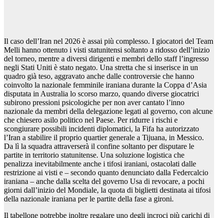
Il caso dell’Iran nel 2026 è assai più complesso. I giocatori del Team
Melli hanno ottenuto i visti statunitensi soltanto a ridosso dell’inizio
del torneo, mentre a diversi dirigenti e membri dello staff l’ingresso
negli Stati Uniti è stato negato. Una stretta che si inserisce in un
quadro già teso, aggravato anche dalle controversie che hanno
coinvolto la nazionale femminile iraniana durante la Coppa d’Asia
disputata in Australia lo scorso marzo, quando diverse giocatrici
subirono pressioni psicologiche per non aver cantato l’inno
nazionale da membri della delegazione legati al governo, con alcune
che chiesero asilo politico nel Paese. Per ridurre i rischi e
scongiurare possibili incidenti diplomatici, la Fifa ha autorizzato
l’Iran a stabilire il proprio quartier generale a Tijuana, in Messico.
Da lì la squadra attraverserà il confine soltanto per disputare le
partite in territorio statunitense. Una soluzione logistica che
penalizza inevitabilmente anche i tifosi iraniani, ostacolati dalle
restrizione ai visti e – secondo quanto denunciato dalla Federcalcio
iraniana – anche dalla scelta del governo Usa di revocare, a pochi
giorni dall’inizio del Mondiale, la quota di biglietti destinata ai tifosi
della nazionale iraniana per le partite della fase a gironi.
Il tabellone potrebbe inoltre regalare uno degli incroci più carichi di