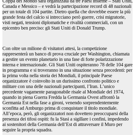
Coppa del Mondo sarà organizzata da tre Paesi insieme – Stati Uniti,
Canada e Messico – e vedrà la partecipazione record di 48 nazionali
per un totale di 104 partite. Dietro quella che dovrebbe essere la più
grande festa del calcio si intrecciano però guerre, crisi migratorie,
visti negati, tensioni diplomatiche e rivalità commerciali, con un
epicentro ben preciso: gli Stati Uniti di Donald Trump.
Con oltre un milione di visitatori attesi, la competizione
rappresenterà un banco di prova cruciale per Washington, chiamata
a gestire un evento planetario in una fase di forte polarizzazione
interna e internazionale. Gli Stati Uniti ospiteranno 78 delle 104 gare
in programma e si troveranno in una situazione senza precedenti: per
la prima volta nella storia dei Mondiali, il principale Paese
organizzatore è coinvolto in un durissimo confronto politico e
militare con una delle nazionali partecipanti, l’Iran. L’unico
precedente vagamente paragonabile risale al Mondiale del 1974,
quando in piena Guerra Fredda la Germania Ovest affrontò la
Germania Est nella fase a gironi, venendo sorprendentemente
sconfitta ad Amburgo prima di conquistare il titolo mondiale.
All’epoca, però, gli organizzatori non dovettero preoccuparsi della
presenza dei tifosi ospiti: fu la Stasi a sigillare i confini, impedendo
ai sostenitori della Germania dell’Est di attraversare il Muro per
seguire la propria squadra.