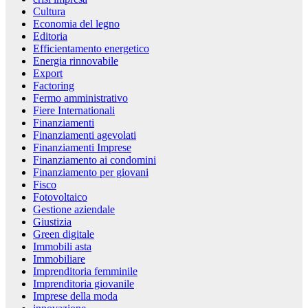
Cultura
Economia del legno
Editoria
Efficientamento energetico
Energia rinnovabile
Export
Factoring
Fermo amministrativo
Fiere Internationali
Finanziamenti
Finanziamenti agevolati
Finanziamenti Imprese
Finanziamento ai condomini
Finanziamento per giovani
Fisco
Fotovoltaico
Gestione aziendale
Giustizia
Green digitale
Immobili asta
Immobiliare
Imprenditoria femminile
Imprenditoria giovanile
Imprese della moda