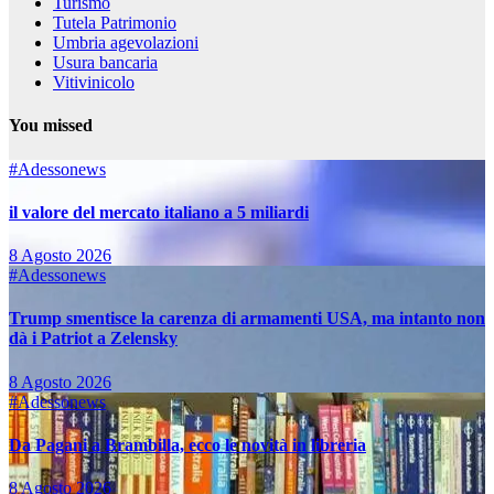
Turismo
Tutela Patrimonio
Umbria agevolazioni
Usura bancaria
Vitivinicolo
You missed
#Adessonews
il valore del mercato italiano a 5 miliardi
8 Agosto 2026
#Adessonews
Trump smentisce la carenza di armamenti USA, ma intanto non
dà i Patriot a Zelensky
8 Agosto 2026
#Adessonews
Da Pagani a Brambilla, ecco le novità in libreria
8 Agosto 2026