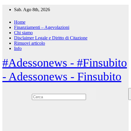
Salta
Sab. Ago 8th, 2026
al
contenuto
Home
Finanziamenti – Agevolazioni
Chi siamo
Disclaimer Legale e Diritto di Citazione
Rimuovi articolo
Info
#Adessonews - #Finsubito
- Adessonews - Finsubito