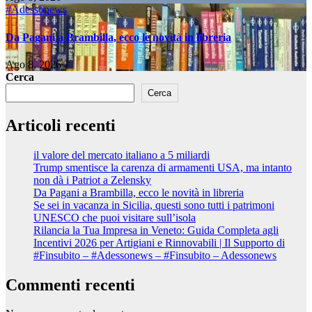
#Adessonews
Da Pagani a Brambilla, ecco le novità in libreria
Ago 8, 2026
Cerca
Cerca
Articoli recenti
il valore del mercato italiano a 5 miliardi
Trump smentisce la carenza di armamenti USA, ma intanto
non dà i Patriot a Zelensky
Da Pagani a Brambilla, ecco le novità in libreria
Se sei in vacanza in Sicilia, questi sono tutti i patrimoni
UNESCO che puoi visitare sull’isola
Rilancia la Tua Impresa in Veneto: Guida Completa agli
Incentivi 2026 per Artigiani e Rinnovabili | Il Supporto di
#Finsubito – #Adessonews – #Finsubito – Adessonews
Commenti recenti