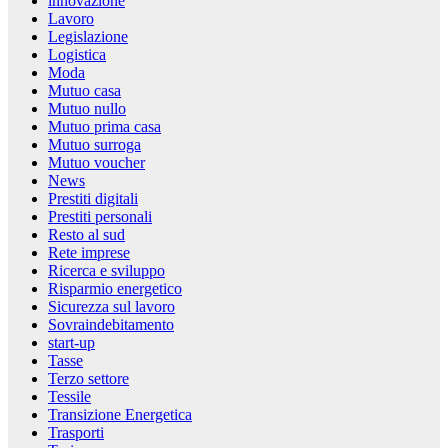
innovazione
Lavoro
Legislazione
Logistica
Moda
Mutuo casa
Mutuo nullo
Mutuo prima casa
Mutuo surroga
Mutuo voucher
News
Prestiti digitali
Prestiti personali
Resto al sud
Rete imprese
Ricerca e sviluppo
Risparmio energetico
Sicurezza sul lavoro
Sovraindebitamento
start-up
Tasse
Terzo settore
Tessile
Transizione Energetica
Trasporti