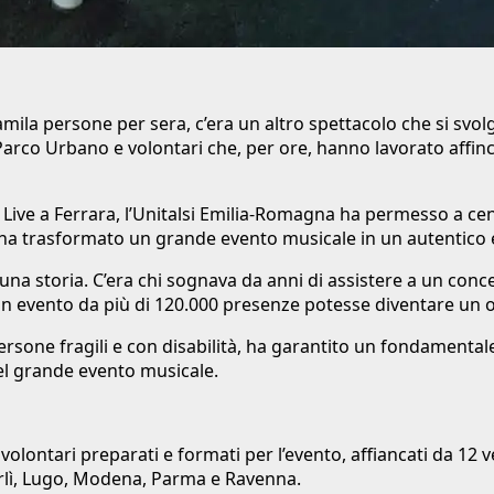
la persone per sera, c’era un altro spettacolo che si svolgev
arco Urbano e volontari che, per ore, hanno lavorato affinc
Live a Ferrara, l’Unitalsi Emilia-Romagna ha permesso a cent
 ha trasformato un grande evento musicale in un autentico e
 una storia. C’era chi sognava da anni di assistere a un conc
 un evento da più di 120.000 presenze potesse diventare un 
rsone fragili e con disabilità, ha garantito un fondamentale
del grande evento musicale.
olontari preparati e formati per l’evento, affiancati da 12 ve
orlì, Lugo, Modena, Parma e Ravenna.