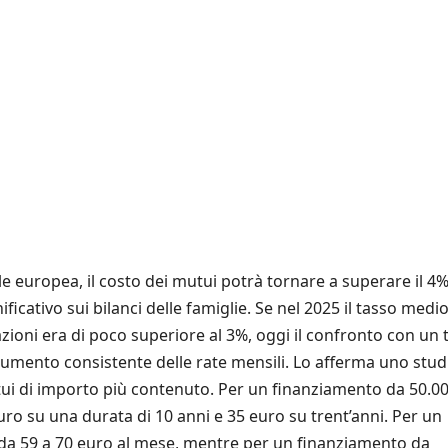
ale europea, il costo dei mutui potrà tornare a superare il 4%
ficativo sui bilanci delle famiglie. Se nel 2025 il tasso medi
tazioni era di poco superiore al 3%, oggi il confronto con un 
aumento consistente delle rate mensili. Lo afferma uno stud
utui di importo più contenuto. Per un finanziamento da 50.0
uro su una durata di 10 anni e 35 euro su trent’anni. Per un
 da 59 a 70 euro al mese, mentre per un finanziamento da