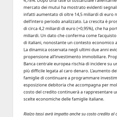
4,78%. Dopo una fase di sostanziale rallentament
mercato dei mutui ha mostrato evidenti segnali d
infatti aumentato di oltre 14,5 miliardi di euro
dell’intero periodo analizzato. La crescita è p
di circa 4,2 miliardi di euro (+0,95%), che ha port
miliardi. Un dato che conferma come l’acquisto 
di italiani, nonostante un contesto economico an
La dinamica osservata negli ultimi due anni ev
propensione all’investimento immobiliare. Propri
Banca centrale europea rischia di incidere su 
più difficile legata al caro denaro. L’aumento de
famiglie di continuare a programmare investimen
esposizione debitoria che accompagna per molti a
costo del credito continuerà a rappresentare un
scelte economiche delle famiglie italiane.
Rialzo tassi avrà impatto anche su costo credito al