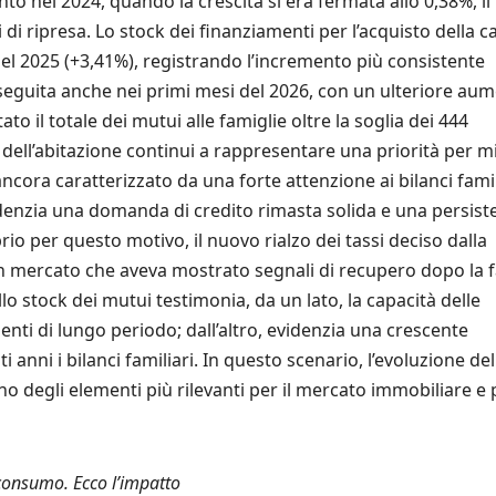
o nel 2024, quando la crescita si era fermata allo 0,38%, il
i ripresa. Lo stock dei finanziamenti per l’acquisto della c
 nel 2025 (+3,41%), registrando l’incremento più consistente
roseguita anche nei primi mesi del 2026, con un ulteriore au
ato il totale dei mutui alle famiglie oltre la soglia dei 444
dell’abitazione continui a rappresentare una priorità per mi
cora caratterizzato da una forte attenzione ai bilanci famil
idenzia una domanda di credito rimasta solida e una persist
o per questo motivo, il nuovo rialzo dei tassi deciso dalla
un mercato che aveva mostrato segnali di recupero dopo la 
llo stock dei mutui testimonia, da un lato, la capacità delle
ti di lungo periodo; dall’altro, evidenzia una crescente
nni i bilanci familiari. In questo scenario, l’evoluzione del
o degli elementi più rilevanti per il mercato immobiliare e 
 consumo. Ecco l’impatto