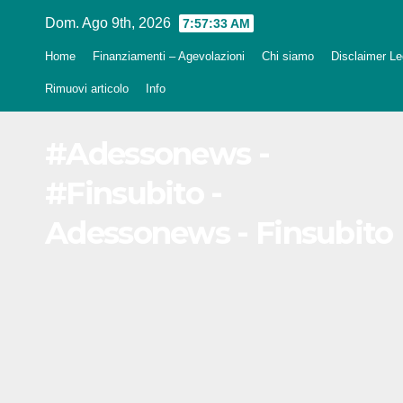
Salta
Dom. Ago 9th, 2026
7:57:34 AM
al
Home
Finanziamenti – Agevolazioni
Chi siamo
Disclaimer Leg
contenuto
Rimuovi articolo
Info
#Adessonews -
#Finsubito -
Adessonews - Finsubito