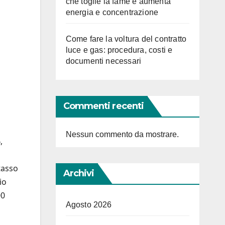
che toglie la fame e aumenta
energia e concentrazione
Come fare la voltura del contratto
luce e gas: procedura, costi e
documenti necessari
Commenti recenti
Nessun commento da mostrare.
,
o
tasso
Archivi
io
00
Agosto 2026