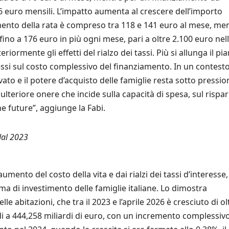
6 euro mensili. L’impatto aumenta al crescere dell’importo
mento della rata è compreso tra 118 e 141 euro al mese, me
ino a 176 euro in più ogni mese, pari a oltre 2.100 euro nell
iormente gli effetti del rialzo dei tassi. Più si allunga il pia
si sul costo complessivo del finanziamento. In un contesto
vato e il potere d’acquisto delle famiglie resta sotto pressio
lteriore onere che incide sulla capacità di spesa, sul rispa
 future”, aggiunge la Fabi.
dal 2023
umento del costo della vita e dai rialzi dei tassi d’interesse,
ma di investimento delle famiglie italiane. Lo dimostra
le abitazioni, che tra il 2023 e l’aprile 2026 è cresciuto di ol
di a 444,258 miliardi di euro, con un incremento complessivo