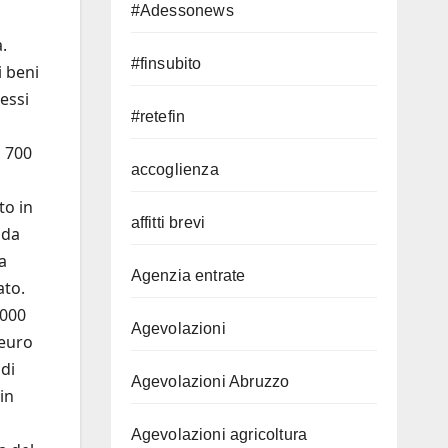
#Adessonews
.
#finsubito
i beni
essi
#retefin
a 700
accoglienza
to in
affitti brevi
 da
a
Agenzia entrate
ato.
.000
Agevolazioni
 euro
 di
Agevolazioni Abruzzo
in
Agevolazioni agricoltura