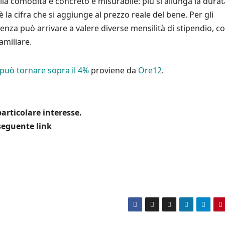
lla comodità è concreto e misurabile: più si allunga la durat
 la cifra che si aggiunge al prezzo reale del bene. Per gli
renza può arrivare a valere diverse mensilità di stipendio, c
amiliare.
i può tornare sopra il 4%
proviene da
Ore12
.
articolare interesse.
 seguente link