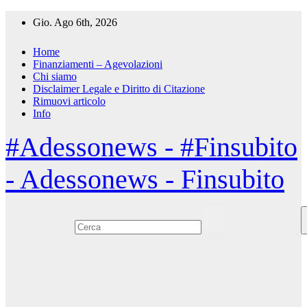
Salta
Gio. Ago 6th, 2026
al
contenuto
Home
Finanziamenti – Agevolazioni
Chi siamo
Disclaimer Legale e Diritto di Citazione
Rimuovi articolo
Info
#Adessonews - #Finsubito
- Adessonews - Finsubito