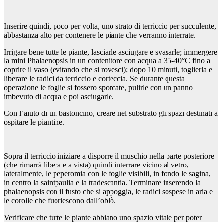
Inserire quindi, poco per volta, uno strato di terriccio per succulente,
abbastanza alto per contenere le piante che verranno interrate.
Irrigare bene tutte le piante, lasciarle asciugare e svasarle; immergere
la mini Phalaenopsis in un contenitore con acqua a 35-40°C fino a
coprire il vaso (evitando che si rovesci); dopo 10 minuti, toglierla e
liberare le radici da terriccio e corteccia. Se durante questa
operazione le foglie si fossero sporcate, pulirle con un panno
imbevuto di acqua e poi asciugarle.
Con l’aiuto di un bastoncino, creare nel substrato gli spazi destinati a
ospitare le piantine.
Sopra il terriccio iniziare a disporre il muschio nella parte posteriore
(che rimarrà libera e a vista) quindi interrare vicino al vetro,
lateralmente, le peperomia con le foglie visibili, in fondo le sagina,
in centro la saintpaulia e la tradescantia. Terminare inserendo la
phalaenopsis con il fusto che si appoggia, le radici sospese in aria e
le corolle che fuoriescono dall’oblò.
Verificare che tutte le piante abbiano uno spazio vitale per poter