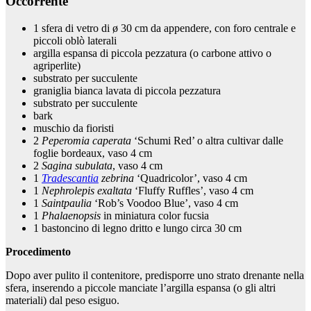
Occorrente
1 sfera di vetro di ø 30 cm da appendere, con foro centrale e
piccoli oblò laterali
argilla espansa di piccola pezzatura (o carbone attivo o
agriperlite)
substrato per succulente
graniglia bianca lavata di piccola pezzatura
substrato per succulente
bark
muschio da fioristi
2
Peperomia caperata
‘Schumi Red’ o altra cultivar dalle
foglie bordeaux, vaso 4 cm
2
Sagina subulata
, vaso 4 cm
1
Tradescantia
zebrina
‘Quadricolor’, vaso 4 cm
1
Nephrolepis exaltata
‘Fluffy Ruffles’, vaso 4 cm
1
Saintpaulia
‘Rob’s Voodoo Blue’, vaso 4 cm
1
Phalaenopsis
in miniatura color fucsia
1 bastoncino di legno dritto e lungo circa 30 cm
Procedimento
Dopo aver pulito il contenitore, predisporre uno strato drenante nella
sfera, inserendo a piccole manciate l’argilla espansa (o gli altri
materiali) dal peso esiguo.