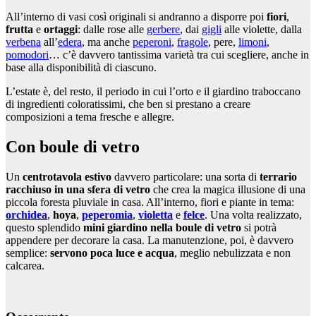
All’interno di vasi così originali si andranno a disporre poi
fiori
,
frutta
e
ortaggi
: dalle rose alle
gerbere
, dai
gigli
alle violette, dalla
verbena
all’
edera
, ma anche
peperoni
,
fragole
, pere,
limoni
,
pomodori
… c’è davvero tantissima varietà tra cui scegliere, anche in
base alla disponibilità di ciascuno.
L’estate è, del resto, il periodo in cui l’orto e il giardino traboccano
di ingredienti coloratissimi, che ben si prestano a creare
composizioni a tema fresche e allegre.
Con boule di vetro
Un
centrotavola
estivo
davvero particolare: una sorta di
terrario
racchiuso in una sfera di vetro
che crea la magica illusione di una
piccola foresta pluviale in casa. All’interno, fiori e piante in tema:
orchidea
,
hoya
,
peperomia
,
violetta
e
felce
. Una volta realizzato,
questo splendido
mini giardino nella boule di vetro
si potrà
appendere per decorare la casa. La manutenzione, poi, è davvero
semplice:
servono poca luce e acqua
, meglio nebulizzata e non
calcarea.