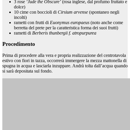
3 rose
‘Jude the Obscure’
(rosa inglese, dal profumo fruttato e
dolce)
10 cime con boccioli di
Cirsium arvense
(spontaneo negli
incolti)
rametti con frutti di
Euonymus europaeus
(noto anche come
berretta del prete per la caratteristica forma dei suoi frutti)
rametti di
Berberis thunbergii f. atropurpurea
Procedimento
Prima di procedere alla vera e propria realizzazione del centrotavola
estivo con fiori in tazza, occorrerà immergere la mezza mattonella di
spugna in acqua e lasciarla inzuppare. Andrà tolta dall’acqua quando
si sarà depositata sul fondo.