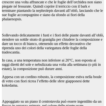
crescere una volta affrancate e che le foglie dell’orchidea non siano
piegate né fessurate. Quindi coprire il terriccio con il bark e
terminare piantando la nephrolepis davanti all’oblò, lasciando che le
sue foglie accompagnino e siano da sfondo ai fiori della
phalaenopsis.
Sollevando delicatamente i fusti e i fiori delle piante davanti all’oblò,
stendere un sottile strato di graniglia per chiudere la composizione e
dare un tocco di bianco, ottenendo un effetto decorativo che
riprenda uno dei colori della variegatura delle foglie della
tradescantia.
In casa, a una temperatura non inferiore ai 20°C, non esposta ai
raggi diretti del sole e nebulizzata una volta alla settimana (o più in
estate), la composizione può durare anni.
Appesa con un cordino robusto, la composizione estiva nella boule
di vetro con fiori ricrea l’effetto delle sfere giapponesi dette
kokedama.
Appoggiato su un piano il centrotavola può essere ingentilito da un
fiocco in organza animata, nel colore delle piante usate.