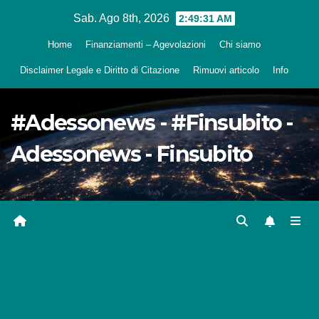
Salta
Sab. Ago 8th, 2026
2:49:32 AM
al
Home
Finanziamenti – Agevolazioni
Chi siamo
contenuto
Disclaimer Legale e Diritto di Citazione
Rimuovi articolo
Info
#Adessonews - #Finsubito -
Adessonews - Finsubito