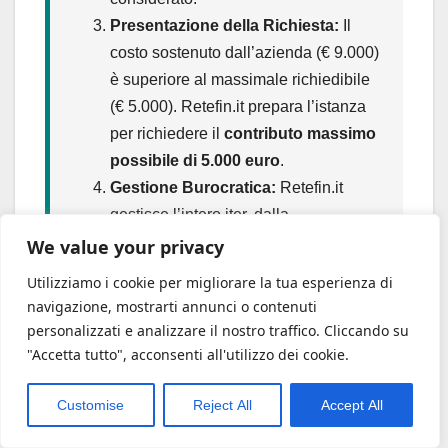
Presentazione della Richiesta:
Il
costo sostenuto dall’azienda (€ 9.000)
è superiore al massimale richiedibile
(€ 5.000). Retefin.it prepara l’istanza
per richiedere il
contributo massimo
possibile di 5.000 euro
.
Gestione Burocratica:
Retefin.it
gestisce l’intero iter, dalla
presentazione della domanda alla
We value your privacy
rendicontazione finale, allegando
Utilizziamo i cookie per migliorare la tua esperienza di
copie dei contratti di lavoro, del
navigazione, mostrarti annunci o contenuti
contratto di locazione e delle ricevute
personalizzati e analizzare il nostro traffico. Cliccando su
di pagamento.
"Accetta tutto", acconsenti all'utilizzo dei cookie.
Risultato:
Il costo netto dell’alloggio
Customise
Reject All
Accept All
per il ristorante scende da € 9.000 a €
4.000. L’azienda ha potuto attrarre