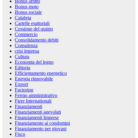
Bonus affitto
Bonus moto
Bonus sociale
Calabria
Cartelle esattoriali
Cessione del quinto
Commercio
Consolidamento debiti
Consulenza
crisi impresa
Cultura
Economia del legno
Editoria
Efficientamento energetico
Energia rinnovabile
Export
Factoring
Fermo amministrativo
Fiere Internationali
Finanziamenti
Finanziamenti agevolati
Finanziamenti Imprese
Finanziamento ai condomini
Finanziamento per giovani
Fisco