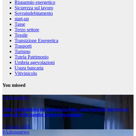
Risparmio energetico
Sicurezza sul lavoro
Sovraindebitamento
start-up
Tasse
Terzo settore
Tessile
Transizione Energetica
Trasporti
Turismo
Tutela Patrimonio
Umbria agevolazioni
Usura bancaria
Vitivinicolo
You missed
#Adessonews
Aria condizionata in camera da letto: cosa succede davvero ai
muscoli delle gambe mentre dormiamo
7 Agosto 2026
#Adessonews