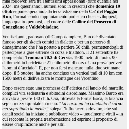
mila follower, sarà tra i tantissimi appassionati (oltre duemila nel
2024, ma quest’anno i numeri sono in crescita) che
domenica 19
ottobre
parteciperanno alla terza edizione della
Ca’ del Poggio
Run
, l’ormai iconico appuntamento podistico che si svilupperà,
lungo quattro percorsi, nel cuore delle
Colline del Prosecco di
Conegliano e Valdobbiadene
.
Ventisei anni, padovano di Camposampiero, Barco è diventato
famoso per gli sketch comici in dialetto e per un percorso di
dimagrimento che l’ha portato a perdere 50 chili, permettendogli di
partecipare a gare estreme di corsa e triathlon. Il 21 settembre ha
completato l’
Ironman 70.3 di Cervia
, 1900 metri di nuoto, 90
chilometri in bicicletta e 21 chilometri di corsa. Una prova per veri
“uomini d’acciaio”. E, per non farsi mancare nulla, due settimane
dopo, il 5 ottobre, ha anche concluso un vertical trail di 10 km con
1500 metri di dislivello tra le montagne del Vicentino.
Dopo essere stato una promessa dell’atletica nel lancio del martello,
complici vita sedentaria e abitudini disordinate, Massimo Barco era
arrivato a pesare 130 chili. Ora, ritrovata la forma fisica, la bilancia
segna mezzo quintale in meno: “
La corsa mi ha cambiato il corpo,
ma soprattutto la mente
”, spiega l’influencer padovano, che sui
canali social ha iniziato a pubblicare video – ugualmente virali – in
cui racconta la propria trasformazione ed esprime il proposito di
essere d’ispirazione anche per altri.