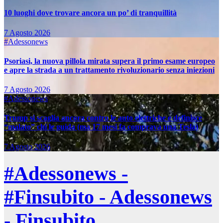
10 luoghi dove trovare ancora un po’ di tranquillità
7 Agosto 2026
#Adessonews
Psoriasi, la nuova pillola mirata supera il primo esame europeo
e apre la strada a un trattamento rivoluzionario senza iniezioni
7 Agosto 2026
#Adessonews
Trump si scaglia ancora contro le auto elettriche e definisce
“malato” chi le guida (ma 17 mesi fa comprava una Tesla)
7 Agosto 2026
#Adessonews -
#Finsubito - Adessonews
- Finsubito