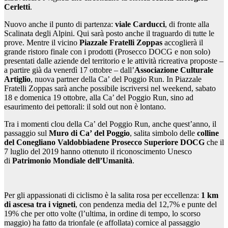
Cerletti
.
Nuovo anche il punto di partenza:
viale Carducci
, di fronte alla
Scalinata degli Alpini. Qui sarà posto anche il traguardo di tutte le
prove. Mentre il vicino
Piazzale Fratelli Zoppas
accoglierà il
grande ristoro finale con i prodotti (Prosecco DOCG e non solo)
presentati dalle aziende del territorio e le attività ricreativa proposte –
a partire già da venerdì 17 ottobre – dall’
Associazione Culturale
Artiglio
, nuova partner della Ca’ del Poggio Run. In Piazzale
Fratelli Zoppas sarà anche possibile iscriversi nel weekend, sabato
18 e domenica 19 ottobre, alla Ca’ del Poggio Run, sino ad
esaurimento dei pettorali: il sold out non è lontano.
Tra i momenti clou della Ca’ del Poggio Run, anche quest’anno, il
passaggio sul
Muro di Ca
’
del Poggio
, salita simbolo delle
colline
del Conegliano Valdobbiadene Prosecco Superiore DOCG
che il
7 luglio del 2019 hanno ottenuto il riconoscimento Unesco
di
Patrimonio Mondiale dell
’
Umanità
.
Per gli appassionati di ciclismo è la salita rosa per eccellenza:
1 km
di ascesa tra i vigneti
, con pendenza media del 12,7% e punte del
19% che per otto volte (l’ultima, in ordine di tempo, lo scorso
maggio) ha fatto da trionfale (e affollata) cornice al passaggio