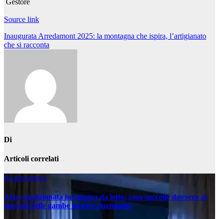
Gestore
Source link
Navigazione
Inaugurata Arredamont 2025: la montagna che ispira, l’artigianato
che si racconta
articoli
Di
Articoli correlati
#Adessonews
Aria condizionata in camera da letto: cosa succede davvero ai
muscoli delle gambe mentre dormiamo