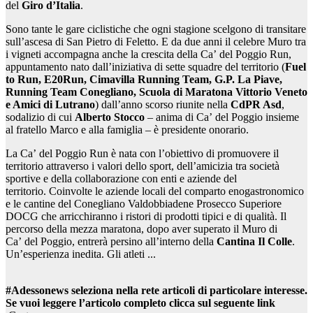
del
Giro d
’
Italia
.
Sono tante le gare ciclistiche che ogni stagione scelgono di transitare
sull’ascesa di San Pietro di Feletto. E da due anni il celebre Muro tra
i vigneti accompagna anche la crescita della Ca’ del Poggio Run,
appuntamento nato dall’iniziativa di sette squadre del territorio (
Fuel
to Run, E20Run, Cimavilla Running Team, G.P. La Piave,
Running Team Conegliano, Scuola di Maratona Vittorio Veneto
e Amici di Lutrano
) dall’anno scorso riunite nella
CdPR Asd
,
sodalizio di cui
Alberto Stocco
– anima di Ca’ del Poggio insieme
al fratello Marco e alla famiglia – è presidente onorario.
La Ca’ del Poggio Run è nata con l’obiettivo di promuovere il
territorio attraverso i valori dello sport, dell’amicizia tra società
sportive e della collaborazione con enti e aziende del
territorio. Coinvolte le aziende locali del comparto enogastronomico
e le cantine del Conegliano Valdobbiadene Prosecco Superiore
DOCG che arricchiranno i ristori di prodotti tipici e di qualità. Il
percorso della mezza maratona, dopo aver superato il Muro di
Ca’ del Poggio, entrerà persino all’interno della
Cantina Il Colle
.
Un’esperienza inedita. Gli atleti ...
#Adessonews seleziona nella rete articoli di particolare interesse.
Se vuoi leggere l’articolo completo clicca sul seguente link