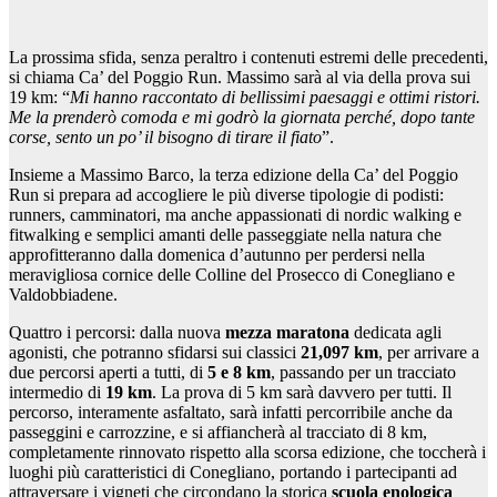
La prossima sfida, senza peraltro i contenuti estremi delle precedenti,
si chiama Ca’ del Poggio Run. Massimo sarà al via della prova sui
19 km: “
Mi hanno raccontato di bellissimi paesaggi e ottimi ristori.
Me la prenderò comoda e mi godrò la giornata perché, dopo tante
corse, sento un po’ il bisogno di tirare il fiato
”.
Insieme a Massimo Barco, la terza edizione della Ca’ del Poggio
Run si prepara ad accogliere le più diverse tipologie di podisti:
runners, camminatori, ma anche appassionati di nordic walking e
fitwalking e semplici amanti delle passeggiate nella natura che
approfitteranno dalla domenica d’autunno per perdersi nella
meravigliosa cornice delle Colline del Prosecco di Conegliano e
Valdobbiadene.
Quattro i percorsi: dalla nuova
mezza maratona
dedicata agli
agonisti, che potranno sfidarsi sui classici
21,097 km
, per arrivare a
due percorsi aperti a tutti, di
5 e 8 km
, passando per un tracciato
intermedio di
19 km
. La prova di 5 km sarà davvero per tutti. Il
percorso, interamente asfaltato, sarà infatti percorribile anche da
passeggini e carrozzine, e si affiancherà al tracciato di 8 km,
completamente rinnovato rispetto alla scorsa edizione, che toccherà i
luoghi più caratteristici di Conegliano, portando i partecipanti ad
attraversare i vigneti che circondano la storica
scuola enologica