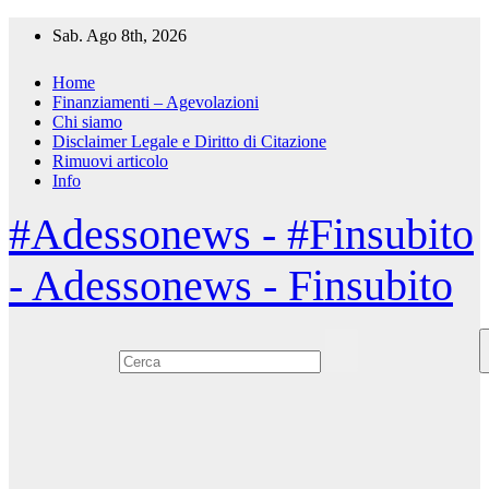
Salta
Sab. Ago 8th, 2026
al
contenuto
Home
Finanziamenti – Agevolazioni
Chi siamo
Disclaimer Legale e Diritto di Citazione
Rimuovi articolo
Info
#Adessonews - #Finsubito
- Adessonews - Finsubito