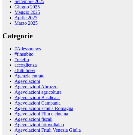
Settembre 2025
Giugno 2025
Maggio 2025
Aprile 2025
Marzo 2025
Categorie
#Adessonews
#finsubito
#retefin
accoglienza
affitti brevi
Agenzia entrate
Agevolazioni
Agevolazioni Abruzzo
Agevolazioni agricoltura
Agevolazioni Basilicata
Agevolazioni Campania
Agevolazioni Emilia Romagna
Agevolazioni Film e cinema
Agevolazioni fiscali
Agevolazioni fotovoltaico
Agevolazioni Friuli Venezia Giulia