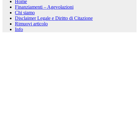
Home
Finanziamenti – Agevolazioni
Chi siamo
Disclaimer Legale e Diritto di Citazione
Rimuovi articolo
Info