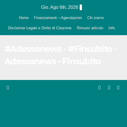
Salta
Gio. Ago 6th, 2026
al
Home
Finanziamenti – Agevolazioni
Chi siamo
contenuto
Disclaimer Legale e Diritto di Citazione
Rimuovi articolo
Info
#Adessonews - #Finsubito -
Adessonews - Finsubito