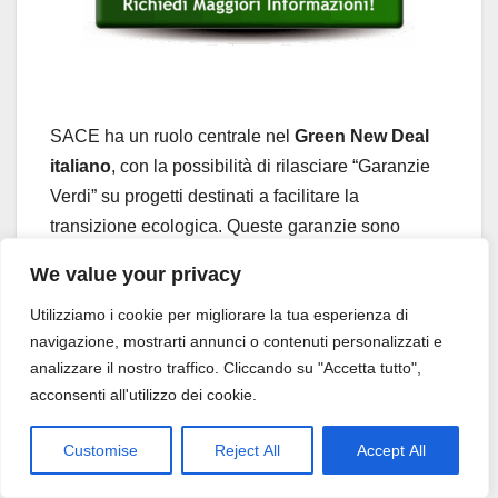
SACE ha un ruolo centrale nel
Green New Deal
italiano
, con la possibilità di rilasciare “Garanzie
Verdi” su progetti destinati a facilitare la
transizione ecologica. Queste garanzie sono
dedicate a investimenti che abbiano un impatto
We value your privacy
positivo sull’ambiente, come:
Utilizziamo i cookie per migliorare la tua esperienza di
Produzione di energia da fonti rinnovabili.
navigazione, mostrarti annunci o contenuti personalizzati e
Miglioramento dell’efficienza energetica nei
analizzare il nostro traffico. Cliccando su "Accetta tutto",
processi produttivi.
acconsenti all'utilizzo dei cookie.
Sviluppo di modelli di economia circolare
(riciclo, riuso, riduzione degli sprechi).
Customise
Reject All
Accept All
Mobilità sostenibile.