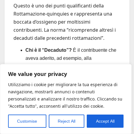
Questo è uno dei punti qualificanti della
Rottamazione-quinquies e rappresenta una
boccata d’ossigeno per moltissimi
contribuenti. La norma “ricomprende altresì i
decaduti dalle precedenti rottamazioni”.
Chi è il “Decaduto”?
È il contribuente che
aveva aderito, ad esempio, alla
Rottamazione-ter o alla Quater, aveva
We value your privacy
iniziato a pagare le rate, ma a un certo punto
ha interrotto i pagamenti (mancando una
Utilizziamo i cookie per migliorare la tua esperienza di
scadenza oltre il termine di tolleranza di 5
navigazione, mostrarti annunci o contenuti
personalizzati e analizzare il nostro traffico. Cliccando su
giorni).
"Accetta tutto", acconsenti all'utilizzo dei cookie.
Conseguenze della Decadenza
“Ordinaria”:
La legge sulle rottamazioni è
Customise
Reject All
Accept All
spietata. Chi decade perde
tutti
i benefici. Il
debito “rottamato” torna a essere esigibile