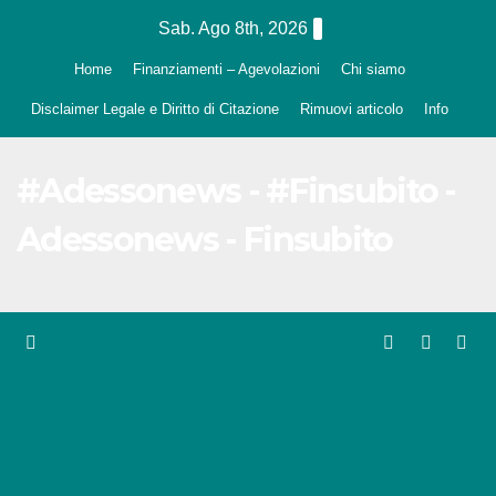
Salta
Sab. Ago 8th, 2026
al
Home
Finanziamenti – Agevolazioni
Chi siamo
contenuto
Disclaimer Legale e Diritto di Citazione
Rimuovi articolo
Info
#Adessonews - #Finsubito -
Adessonews - Finsubito