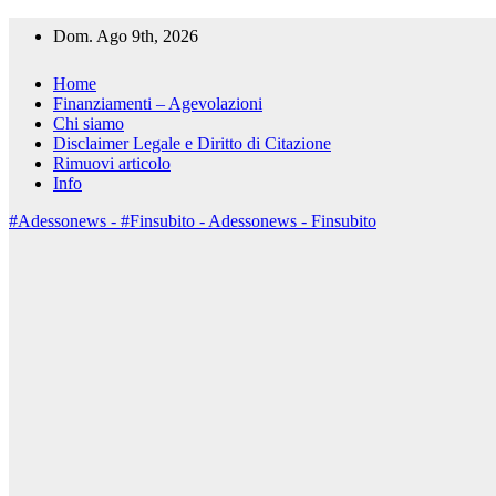
Salta
Dom. Ago 9th, 2026
al
contenuto
Home
Finanziamenti – Agevolazioni
Chi siamo
Disclaimer Legale e Diritto di Citazione
Rimuovi articolo
Info
#Adessonews - #Finsubito - Adessonews - Finsubito