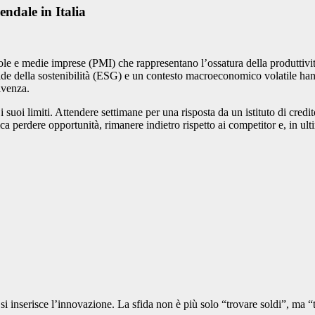
ndale in Italia
le e medie imprese (PMI) che rappresentano l’ossatura della produttivit
sfide della sostenibilità (ESG) e un contesto macroeconomico volatile han
ivenza.
i suoi limiti. Attendere settimane per una risposta da un istituto di cred
ica perdere opportunità, rimanere indietro rispetto ai competitor e, in ult
e si inserisce l’innovazione. La sfida non è più solo “trovare soldi”, ma 