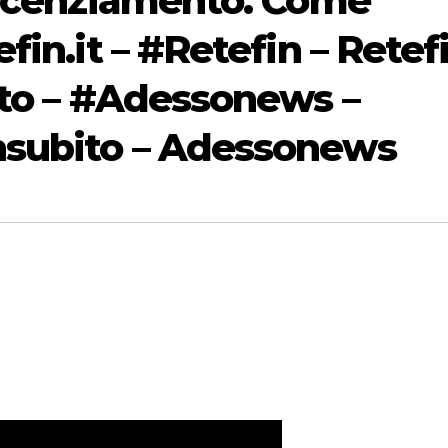
Licenziamento. Come
in.it – #Retefin – Retefi
ito – #Adessonews –
subito – Adessonews