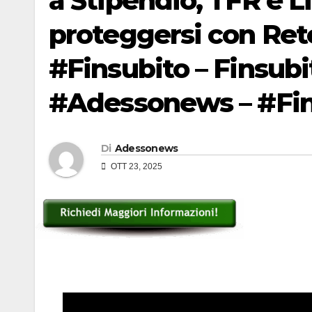
a Stipendio, TFR e 
proteggersi con Retef
#Finsubito – Finsub
#Adessonews – #Fin
Di
Adessonews
OTT 23, 2025