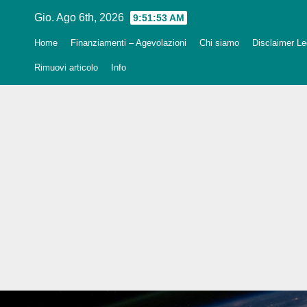
Salta
Gio. Ago 6th, 2026
9:51:54 AM
al
Home
Finanziamenti – Agevolazioni
Chi siamo
Disclaimer Leg
contenuto
Rimuovi articolo
Info