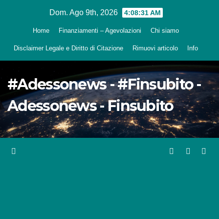
Salta
Dom. Ago 9th, 2026
4:08:32 AM
al
Home
Finanziamenti – Agevolazioni
Chi siamo
contenuto
Disclaimer Legale e Diritto di Citazione
Rimuovi articolo
Info
#Adessonews - #Finsubito -
Adessonews - Finsubito