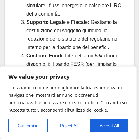
simulare i flussi energetici e calcolare il ROI
della comunità.
Supporto Legale e Fiscale:
Gestiamo la
costituzione del soggetto giuridico, la
redazione dello statuto e del regolamento
interno per la ripartizione dei benefici.
Gestione Fondi:
Intercettiamo
tutti
i fondi
disponibili: il bando FESR (per l’impianto
della singola impresa), il fondo PNRR (se in
We value your privacy
comune idoneo) e l’incentivo GSE.
Utilizziamo i cookie per migliorare la tua esperienza di
Grazie alla consulenza di Retefin.it, un’idea
navigazione, mostrarti annunci o contenuti
di condivisione e sostenibilità diventa un
personalizzati e analizzare il nostro traffico. Cliccando su
asset profittevole e un centro di profitto
"Accetta tutto", acconsenti all'utilizzo dei cookie.
diversificato per la tua azienda.
Customise
Reject All
Accept All
Capitolo 4: Oltre