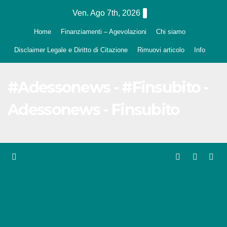
Salta
Ven. Ago 7th, 2026
al
Home
Finanziamenti – Agevolazioni
Chi siamo
contenuto
Disclaimer Legale e Diritto di Citazione
Rimuovi articolo
Info
#Adessonews - #Finsubito -
Adessonews - Finsubito