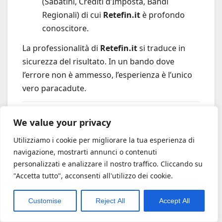
(Sabatini, Crediti d’Imposta, Bandi
Regionali) di cui
Retefin.it
è profondo
conoscitore.
La professionalità di
Retefin.it
si traduce in
sicurezza del risultato. In un bando dove
l’errore non è ammesso, l’esperienza è l’unico
vero paracadute.
9. Casi Studio e
We value your privacy
Simulazioni Pratiche
Utilizziamo i cookie per migliorare la tua esperienza di
navigazione, mostrarti annunci o contenuti
Per rendere tangibile l’opportunità, ecco alcuni
personalizzati e analizzare il nostro traffico. Cliccando su
"Accetta tutto", acconsenti all'utilizzo dei cookie.
scenari elaborati dal team studi di
Retefin.it
.
Customise
Reject All
Accept All