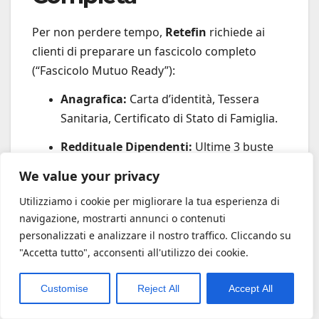
Per non perdere tempo,
Retefin
richiede ai
clienti di preparare un fascicolo completo
(“Fascicolo Mutuo Ready”):
Anagrafica:
Carta d’identità, Tessera
Sanitaria, Certificato di Stato di Famiglia.
Reddituale Dipendenti:
Ultime 3 buste
paga, CUD (CU), contratto di lavoro.
We value your privacy
Reddituale Autonomi:
Ultimi 2 Modelli
Utilizziamo i cookie per migliorare la tua esperienza di
Unico, Visura Camerale, Bilancino
navigazione, mostrarti annunci o contenuti
provvisorio.
personalizzati e analizzare il nostro traffico. Cliccando su
"Accetta tutto", acconsenti all'utilizzo dei cookie.
Immobile:
Planimetria catastale, Atto di
provenienza, Visura Catastale aggiornata.
Customise
Reject All
Accept All
Consap:
Modulo di domanda Consap