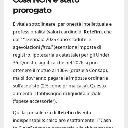
prorogato
È vitale sottolineare, per onestà intellettuale e
professionalità (valori cardine di
Retefin
), che
dal 1° Gennaio 2025 sono scadute le
agevolazioni
fiscali
(esenzione imposta di
registro, ipotecaria e catastale) per gli Under
36. Questo significa che nel 2026 si può
ottenere il mutuo al 100% (grazie a Consap),
ma si dovranno pagare le imposte ordinarie
sull’acquisto (2% come prima casa). Questo
aumenta il fabbisogno di liquidità iniziale
(“spese accessorie”).
Qui la consulenza di
Retefin
diventa
indispensabile: calcolare esattamente il “Cash
to Close” (denaro necessario alla chiusura) per