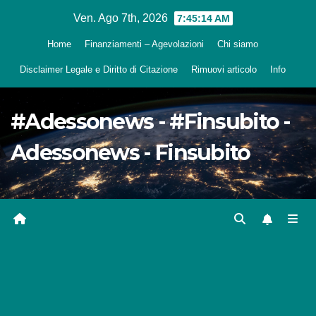
Salta
Ven. Ago 7th, 2026
7:45:15 AM
al
Home
Finanziamenti – Agevolazioni
Chi siamo
contenuto
Disclaimer Legale e Diritto di Citazione
Rimuovi articolo
Info
#Adessonews - #Finsubito -
Adessonews - Finsubito