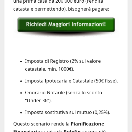
una prima casa da 200.000 euro (rendita
catastale permettendo), bisognerà pagare:
Imposta di Registro (2% sul valore
catastale, min. 1000€).
Imposta Ipotecaria e Catastale (50€ fisse).
Onorario Notarile (senza lo sconto
“Under 36”).
Imposta sostitutiva sul mutuo (0,25%).
Questo scenario rende la
Pianificazione
Finanziaria
curata da
Retefin
ancora più