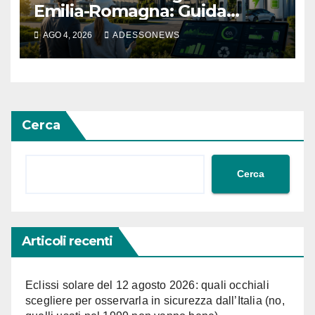
Emilia-Romagna: Guida
Completa per Ottenere il
AGO 4, 2026
ADESSONEWS
Fondo Perduto sulle
Rinnovabili con #Finsubito –
#Adessonews – #Finsubito –
Adessonews
Cerca
Cerca
Articoli recenti
Eclissi solare del 12 agosto 2026: quali occhiali
scegliere per osservarla in sicurezza dall’Italia (no,