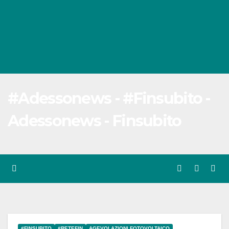
#Adessonews - #Finsubito -
Adessonews - Finsubito
#FINSUBITO
#RETEFIN
AGEVOLAZIONI FOTOVOLTAICO