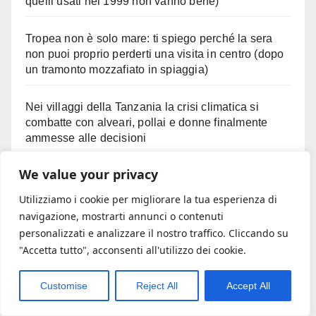
quelli usati nel 1999 non vanno bene)
Tropea non è solo mare: ti spiego perché la sera
non puoi proprio perderti una visita in centro (dopo
un tramonto mozzafiato in spiaggia)
Nei villaggi della Tanzania la crisi climatica si
combatte con alveari, pollai e donne finalmente
ammesse alle decisioni
We value your privacy
I volontari sono il nostro orgoglio
Utilizziamo i cookie per migliorare la tua esperienza di
La comunicazione ha troppa fretta. E forse non sa
navigazione, mostrarti annunci o contenuti
più ascoltare
personalizzati e analizzare il nostro traffico. Cliccando su
"Accetta tutto", acconsenti all'utilizzo dei cookie.
Commenti recenti
Customise
Reject All
Accept All