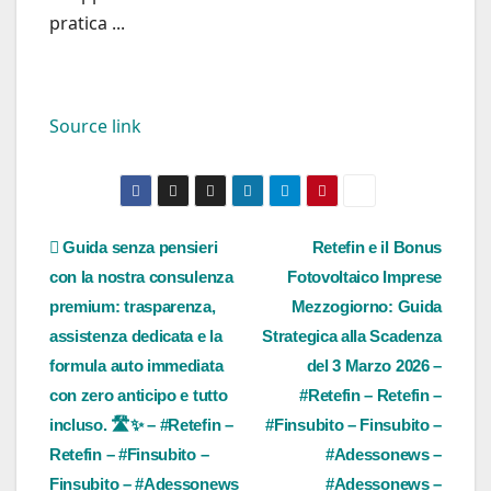
pratica ...
Source link
Navigazione
Guida senza pensieri
Retefin e il Bonus
con la nostra consulenza
Fotovoltaico Imprese
articoli
premium: trasparenza,
Mezzogiorno: Guida
assistenza dedicata e la
Strategica alla Scadenza
formula auto immediata
del 3 Marzo 2026 –
con zero anticipo e tutto
#Retefin – Retefin –
incluso. 🛣️✨ – #Retefin –
#Finsubito – Finsubito –
Retefin – #Finsubito –
#Adessonews –
Finsubito – #Adessonews
#Adessonews –