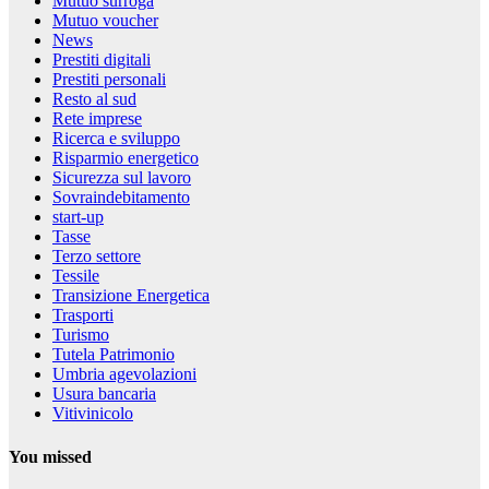
Mutuo surroga
Mutuo voucher
News
Prestiti digitali
Prestiti personali
Resto al sud
Rete imprese
Ricerca e sviluppo
Risparmio energetico
Sicurezza sul lavoro
Sovraindebitamento
start-up
Tasse
Terzo settore
Tessile
Transizione Energetica
Trasporti
Turismo
Tutela Patrimonio
Umbria agevolazioni
Usura bancaria
Vitivinicolo
You missed