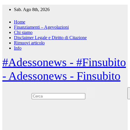
Salta
Sab. Ago 8th, 2026
al
contenuto
Home
Finanziamenti – Agevolazioni
Chi siamo
Disclaimer Legale e Diritto di Citazione
Rimuovi articolo
Info
#Adessonews - #Finsubito
- Adessonews - Finsubito