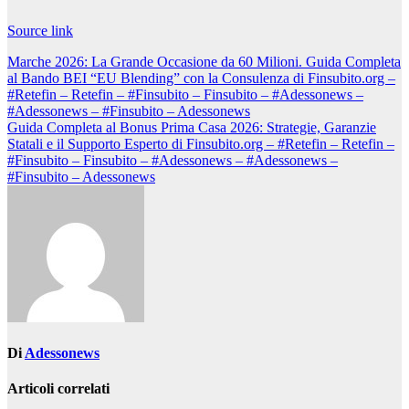
Navigazione
articoli
Source link
Navigazione
Marche 2026: La Grande Occasione da 60 Milioni. Guida Completa
al Bando BEI “EU Blending” con la Consulenza di Finsubito.org –
articoli
#Retefin – Retefin – #Finsubito – Finsubito – #Adessonews –
#Adessonews – #Finsubito – Adessonews
Guida Completa al Bonus Prima Casa 2026: Strategie, Garanzie
Statali e il Supporto Esperto di Finsubito.org – #Retefin – Retefin –
#Finsubito – Finsubito – #Adessonews – #Adessonews –
#Finsubito – Adessonews
Di
Adessonews
Articoli correlati