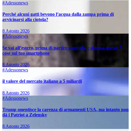
#Adessonews
Perché alcuni gatti bevono l’acqua dalla zampa prima di
avvicinarsi alla ciotola?
8 Agosto 2026
#Adessonews
Se vai all’estero, prima di partire controlla e sistema queste 5
cose sul tuo smartphone
8 Agosto 2026
#Adessonews
il valore del mercato italiano a 5 miliardi
8 Agosto 2026
#Adessonews
Trump smentisce la carenza di armamenti USA, ma intanto non
dà i Patriot a Zelensky
8 Agosto 2026