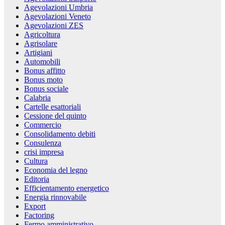
Agevolazioni Umbria
Agevolazioni Veneto
Agevolazioni ZES
Agricoltura
Agrisolare
Artigiani
Automobili
Bonus affitto
Bonus moto
Bonus sociale
Calabria
Cartelle esattoriali
Cessione del quinto
Commercio
Consolidamento debiti
Consulenza
crisi impresa
Cultura
Economia del legno
Editoria
Efficientamento energetico
Energia rinnovabile
Export
Factoring
Fermo amministrativo