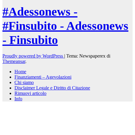
#Adessonews -
#Finsubito - Adessonews
- Finsubito
Proudly powered by WordPress
|
Tema: Newspaperex di
Themeansar
.
Home
Finanziamenti – Agevolazioni
Chi siamo
Disclaimer Legale e Diritto di Citazione
Rimuovi articolo
Info