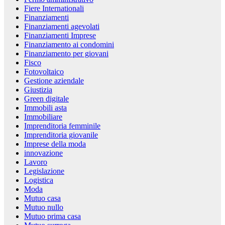
Fiere Internationali
Finanziamenti
Finanziamenti agevolati
Finanziamenti Imprese
Finanziamento ai condomini
Finanziamento per giovani
Fisco
Fotovoltaico
Gestione aziendale
Giustizia
Green digitale
Immobili asta
Immobiliare
Imprenditoria femminile
Imprenditoria giovanile
Imprese della moda
innovazione
Lavoro
Legislazione
Logistica
Moda
Mutuo casa
Mutuo nullo
Mutuo prima casa