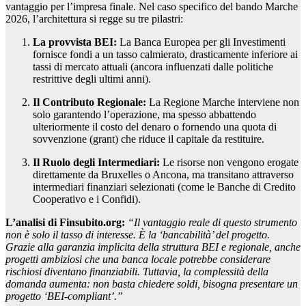
vantaggio per l’impresa finale. Nel caso specifico del bando Marche
2026, l’architettura si regge su tre pilastri:
La provvista BEI:
La Banca Europea per gli Investimenti
fornisce fondi a un tasso calmierato, drasticamente inferiore ai
tassi di mercato attuali (ancora influenzati dalle politiche
restrittive degli ultimi anni).
Il Contributo Regionale:
La Regione Marche interviene non
solo garantendo l’operazione, ma spesso abbattendo
ulteriormente il costo del denaro o fornendo una quota di
sovvenzione (grant) che riduce il capitale da restituire.
Il Ruolo degli Intermediari:
Le risorse non vengono erogate
direttamente da Bruxelles o Ancona, ma transitano attraverso
intermediari finanziari selezionati (come le Banche di Credito
Cooperativo e i Confidi).
L’analisi di Finsubito.org:
“Il vantaggio reale di questo strumento
non è solo il tasso di interesse. È la ‘bancabilità’ del progetto.
Grazie alla garanzia implicita della struttura BEI e regionale, anche
progetti ambiziosi che una banca locale potrebbe considerare
rischiosi diventano finanziabili. Tuttavia, la complessità della
domanda aumenta: non basta chiedere soldi, bisogna presentare un
progetto ‘BEI-compliant’.”