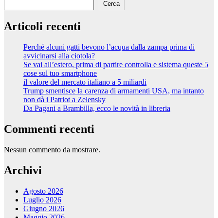
Cerca
Articoli recenti
Perché alcuni gatti bevono l’acqua dalla zampa prima di
avvicinarsi alla ciotola?
Se vai all’estero, prima di partire controlla e sistema queste 5
cose sul tuo smartphone
il valore del mercato italiano a 5 miliardi
Trump smentisce la carenza di armamenti USA, ma intanto
non dà i Patriot a Zelensky
Da Pagani a Brambilla, ecco le novità in libreria
Commenti recenti
Nessun commento da mostrare.
Archivi
Agosto 2026
Luglio 2026
Giugno 2026
Maggio 2026