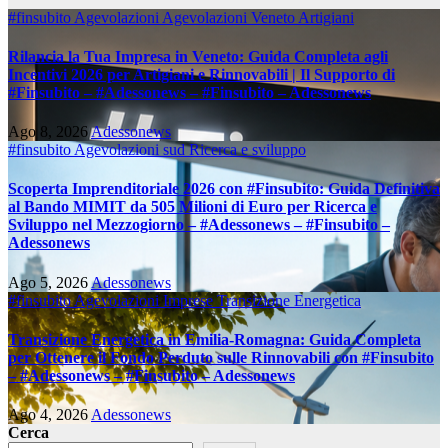
#finsubito
Agevolazioni
Agevolazioni Veneto
Artigiani
Rilancia la Tua Impresa in Veneto: Guida Completa agli
Incentivi 2026 per Artigiani e Rinnovabili | Il Supporto di
#Finsubito – #Adessonews – #Finsubito – Adessonews
Ago 8, 2026
Adessonews
#finsubito
Agevolazioni sud
Ricerca e sviluppo
Scoperta Imprenditoriale 2026 con #Finsubito: Guida Definitiva
al Bando MIMIT da 505 Milioni di Euro per Ricerca e
Sviluppo nel Mezzogiorno – #Adessonews – #Finsubito –
Adessonews
Ago 5, 2026
Adessonews
#finsubito
Agevolazioni Imprese
Transizione Energetica
Transizione Energetica in Emilia-Romagna: Guida Completa
per Ottenere il Fondo Perduto sulle Rinnovabili con #Finsubito
– #Adessonews – #Finsubito – Adessonews
Ago 4, 2026
Adessonews
Cerca