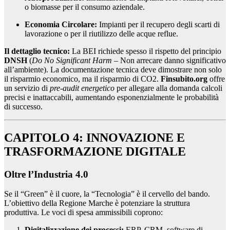
o biomasse per il consumo aziendale.
Economia Circolare:
Impianti per il recupero degli scarti di
lavorazione o per il riutilizzo delle acque reflue.
Il dettaglio tecnico:
La BEI richiede spesso il rispetto del principio
DNSH
(
Do No Significant Harm
– Non arrecare danno significativo
all’ambiente). La documentazione tecnica deve dimostrare non solo
il risparmio economico, ma il risparmio di CO2.
Finsubito.org
offre
un servizio di
pre-audit energetico
per allegare alla domanda calcoli
precisi e inattaccabili, aumentando esponenzialmente le probabilità
di successo.
CAPITOLO 4: INNOVAZIONE E
TRASFORMAZIONE DIGITALE
Oltre l’Industria 4.0
Se il “Green” è il cuore, la “Tecnologia” è il cervello del bando.
L’obiettivo della Regione Marche è potenziare la struttura
produttiva. Le voci di spesa ammissibili coprono:
Digitalizzazione dei processi:
ERP, CRM, software di