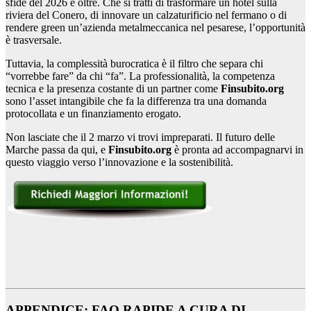
sfide del 2026 e oltre. Che si tratti di trasformare un hotel sulla
riviera del Conero, di innovare un calzaturificio nel fermano o di
rendere green un’azienda metalmeccanica nel pesarese, l’opportunità
è trasversale.
Tuttavia, la complessità burocratica è il filtro che separa chi
“vorrebbe fare” da chi “fa”. La professionalità, la competenza
tecnica e la presenza costante di un partner come
Finsubito.org
sono l’asset intangibile che fa la differenza tra una domanda
protocollata e un finanziamento erogato.
Non lasciate che il 2 marzo vi trovi impreparati. Il futuro delle
Marche passa da qui, e
Finsubito.org
è pronta ad accompagnarvi in
questo viaggio verso l’innovazione e la sostenibilità.
APPENDICE: FAQ RAPIDE A CURA DI