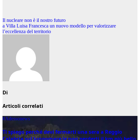
Navigazione
Il nucleare non è il nostro futuro
a Villa Luisa Francesca un nuovo modello per valorizzare
articoli
l’eccellenza del territorio
Di
Articoli correlati
#Adessonews
Ti spiego perché devi fermarti una sera a Reggio
Calabria sul lungomare (e non perderti il km più bello