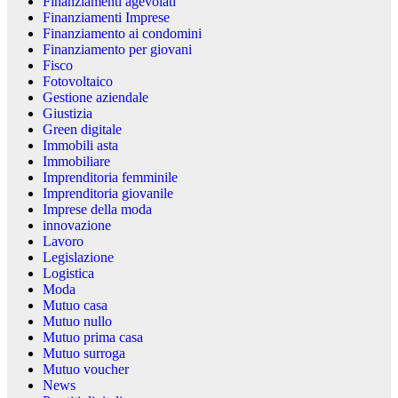
Finanziamenti agevolati
Finanziamenti Imprese
Finanziamento ai condomini
Finanziamento per giovani
Fisco
Fotovoltaico
Gestione aziendale
Giustizia
Green digitale
Immobili asta
Immobiliare
Imprenditoria femminile
Imprenditoria giovanile
Imprese della moda
innovazione
Lavoro
Legislazione
Logistica
Moda
Mutuo casa
Mutuo nullo
Mutuo prima casa
Mutuo surroga
Mutuo voucher
News