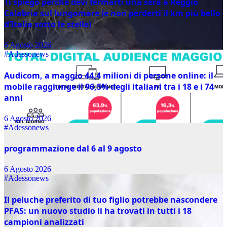
Ti spiego perché devi fermarti una sera a Reggio
Calabria sul lungomare (e non perderti il km più bello
d’Italia sotto le stelle)
6 Agosto 2026
#Adessonews
Audicom, a maggio 44,4 milioni di persone online: il
mobile raggiunge il 96,5% degli italiani tra i 18 e i 74
anni
6 Agosto 2026
#Adessonews
programmazione dal 6 al 9 agosto
6 Agosto 2026
#Adessonews
Il peluche preferito di tuo figlio potrebbe nascondere
PFAS: un nuovo studio li ha trovati in tutti i 18
campioni analizzati