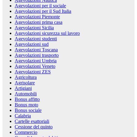
Agevolazioni Nautica
Agevolazioni per il sociale
Agevolazioni per il Sud Italia
Agevolazioni Piemonte
Agevolazioni prima casa
Agevolazioni Sicilia
Agevolazioni sicurezza sul lavoro
Agevolazioni studenti
Agevolazioni sud
Agevolazioni Toscana
Agevolazioni trasporto
Agevolazioni Umbria
Agevolazioni Veneto
Agevolazioni ZES
Agricoltura
Agrisolare
Artigiani
Automobili
Bonus affitto
Bonus moto
Bonus sociale
Calabria
Cartelle esattoriali
Cessione del quinto
Commercio