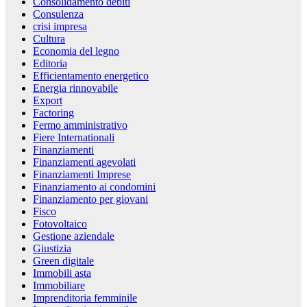
Consolidamento debiti
Consulenza
crisi impresa
Cultura
Economia del legno
Editoria
Efficientamento energetico
Energia rinnovabile
Export
Factoring
Fermo amministrativo
Fiere Internationali
Finanziamenti
Finanziamenti agevolati
Finanziamenti Imprese
Finanziamento ai condomini
Finanziamento per giovani
Fisco
Fotovoltaico
Gestione aziendale
Giustizia
Green digitale
Immobili asta
Immobiliare
Imprenditoria femminile