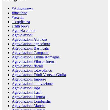
#Adessonews
#finsubito
#retefin
accoglienza
affitti brevi
Agenzia entrate
Agevolazioni
Agevolazioni Abruzzo
Agevolazioni agricoltura
Agevolazioni Basilicata
Agevolazioni Campania
Agevolazioni Emilia Romagna
Agevolazioni Film e cinema
Agevolazioni fiscali
Agevolazioni fotovoltaico
Agevolazioni Friuli Venezia Giulia
Agevolazioni Imprese
Agevolazioni innovazione
Agevolazioni Inps
Agevolazioni Lazio
Agevolazioni Liguria
Agevolazioni Lombardia
Agevolazioni Marche