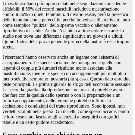
I maschi risultano più rappresentati nelle segnalazioni considerate
affidabili: il 55% dei record maschili includeva masturbazione,
contro il 36% di quelli femminili. Il divario esiste, però la presenza
delle femmine conta parecchio, perché impedisce di archiviare tutto
come semplice “pulizia” dello sperma vecchio o allenamento
riproduttivo maschile. Anche l’età aiuta a rimescolare le carte: lo
studio non trova una differenza significativa tra giovani e adulti.
Quindi l’idea della prova generale prima della maturità resta troppo
stretta.
I ricercatori hanno osservato anche un legame con i sistemi di
accoppiamento. Le specie socialmente monogame e quelle con
legami di coppia più duraturi risultano meno associate alla
masturbazione, mentre le specie con accoppiamenti più multipli o
meno selettivi sembrano mostrarla più spesso. Questo dato apre due
piste principali. La prima riguarda lo sfogo dell’eccitazione sessuale.
La seconda guarda alla riproduzione: nei maschi potrebbe avere a
che fare con la qualità dello sperma o con la preparazione a un
futuro accoppiamento; nelle femmine potrebbe influire su
eccitazione e condizioni del tratto riproduttivo. Sono ipotesi, non
verdetti scolpiti nella pietra. Gli uccelli, come spesso accade, fanno
le loro cose e poi lasciano gli scienziati a inseguirli con grafici,
tabelle e un certo pudore accademico.
Cosa cambia per chi vive con un