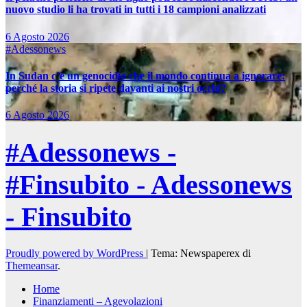
nuovo studio li ha trovati in tutti i 18 campioni analizzati
6 Agosto 2026
#Adessonews
In Sudan c’è un genocidio che il mondo continua a ignorare:
perché la storia si ripete davanti ai nostri occhi?
6 Agosto 2026
#Adessonews -
#Finsubito - Adessonews
- Finsubito
Proudly powered by WordPress
|
Tema: Newspaperex di
Themeansar
.
Home
Finanziamenti – Agevolazioni