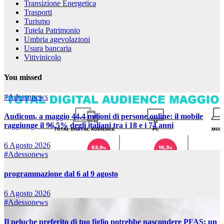
Transizione Energetica
Trasporti
Turismo
Tutela Patrimonio
Umbria agevolazioni
Usura bancaria
Vitivinicolo
You missed
#Adessonews
Audicom, a maggio 44,4 milioni di persone online: il mobile
raggiunge il 96,5% degli italiani tra i 18 e i 74 anni
6 Agosto 2026
#Adessonews
programmazione dal 6 al 9 agosto
6 Agosto 2026
#Adessonews
Il peluche preferito di tuo figlio potrebbe nascondere PFAS: un