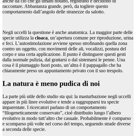
anche da ciò che gli umani notano, registrano e decidono di
raccontare. Abbastanza grande, però, da togliere questo
comportamento dall’angolo delle stranezze da salotto.
Negli uccelli la questione è anche anatomica. La maggior parte delle
specie utilizza la
cloaca
, un’apertura comune per riproduzione, urina
e feci. L’autostimolazione avviene spesso strofinando quella zona
contro un oggetto, con movimenti delle ali, vocalizzi, postura del
corpo e una certa applicazione. Il punto è distinguere questi gesti
dalla normale pulizia, dal grattarsi o dal sistemarsi le penne. Una
cosa è il piumaggio fuori posto, un’altra è il pappagallo che ha
chiaramente preso un appuntamento privato con il suo trespolo.
La natura è meno pudica di noi
La parte più utile dello studio sta qui: la masturbazione negli uccelli
appare in più linee evolutive e tende a raggrupparsi tra specie
imparentate. I ricercatori parlano di un comportamento
“filogeneticamente conservato”, cioè distribuito lungo l’albero
evolutivo in modo tutt’altro che casuale. Probabilmente è comparso
e scomparso più volte nel corso del tempo, seguendo strade diverse
a seconda delle specie.