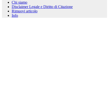
Chi siamo
Disclaimer Legale e Diritto di Citazione
Rimuovi articolo
Info