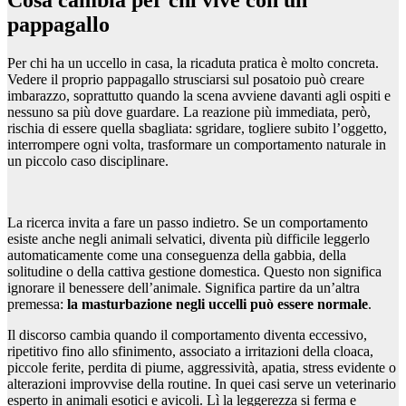
pappagallo
Per chi ha un uccello in casa, la ricaduta pratica è molto concreta.
Vedere il proprio pappagallo strusciarsi sul posatoio può creare
imbarazzo, soprattutto quando la scena avviene davanti agli ospiti e
nessuno sa più dove guardare. La reazione più immediata, però,
rischia di essere quella sbagliata: sgridare, togliere subito l’oggetto,
interrompere ogni volta, trasformare un comportamento naturale in
un piccolo caso disciplinare.
La ricerca invita a fare un passo indietro. Se un comportamento
esiste anche negli animali selvatici, diventa più difficile leggerlo
automaticamente come una conseguenza della gabbia, della
solitudine o della cattiva gestione domestica. Questo non significa
ignorare il benessere dell’animale. Significa partire da un’altra
premessa:
la masturbazione negli uccelli può essere normale
.
Il discorso cambia quando il comportamento diventa eccessivo,
ripetitivo fino allo sfinimento, associato a irritazioni della cloaca,
piccole ferite, perdita di piume, aggressività, apatia, stress evidente o
alterazioni improvvise della routine. In quei casi serve un veterinario
esperto in animali esotici e avicoli. Lì la leggerezza si ferma e