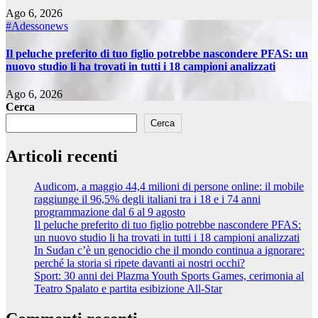
Ago 6, 2026
#Adessonews
Il peluche preferito di tuo figlio potrebbe nascondere PFAS: un
nuovo studio li ha trovati in tutti i 18 campioni analizzati
Ago 6, 2026
Cerca
Cerca
Articoli recenti
Audicom, a maggio 44,4 milioni di persone online: il mobile
raggiunge il 96,5% degli italiani tra i 18 e i 74 anni
programmazione dal 6 al 9 agosto
Il peluche preferito di tuo figlio potrebbe nascondere PFAS:
un nuovo studio li ha trovati in tutti i 18 campioni analizzati
In Sudan c’è un genocidio che il mondo continua a ignorare:
perché la storia si ripete davanti ai nostri occhi?
Sport: 30 anni dei Plazma Youth Sports Games, cerimonia al
Teatro Spalato e partita esibizione All-Star