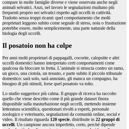
compare in molte famiglie diverse e viene osservata anche negli
animali selvatici. Anzi, nel lavoro le segnalazioni risultano più
frequenti proprio nei selvatici rispetto agli uccelli in cattività.
Tradotto senza troppi ricami: quel comportamento che molti
proprietari leggono subito come segnale di stress, noia o frustrazione
potrebbe essere, molto semplicemente, una parte naturale della
biologia degli uccelli.
Il posatoio non ha colpe
Per anni molti proprietari di pappagalli, cocorite, calopsitte e altri
uccelli domestici hanno interpretato certi comportamenti come
qualcosa da bloccare in fretta. L’animale si struscia contro un ramo,
un gioco, una ciotola, un tessuto, e parte subito il piccolo tribunale
domestico: sarà solo, sarà annoiato, gli manca un compagno, ha
bisogno di più stimoli, forse quel posatoio va tolto.
Lo studio suggerisce più calma. Il gruppo di ricerca ha raccolto
quello che viene descritto come il più grande dataset finora
disponibile sulla masturbazione negli uccelli, mettendo insieme
letteratura scientifica, questionari rivolti a esperti, personale
zoologico e veterinario, segnalazioni da comunità online, social e
video. Il risultato riguarda
120 specie
, distribuite in
22 gruppi di
uccelli
. Un campione ancora imperfetto, certo, perché dipende