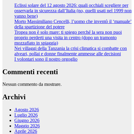
Eclissi solare del 12 agosto 2026: quali occhiali scegliere per
osservarla in sicurezza dall’Italia (no, quelli usati nel 1999 non
vanno bene)
Morto Massimiliano Cencelli, l’uomo che inventò il ‘manuale’
della spartizione del potere
Tropea non è solo mare: ti spiego perché la sera non puoi
proprio perderti una visita in centro (dopo un tramonto
mozzafiato in spiaggia)
Nei villaggi della Tanzania la crisi climatica si combatte con
alveari, pollai e donne finalmente ammesse alle decisioni
I volontari sono il nostro orgoglio
Commenti recenti
Nessun commento da mostrare.
Archivi
Agosto 2026
Luglio 2026
Giugno 2026
Maggio 2026
Aprile 2026