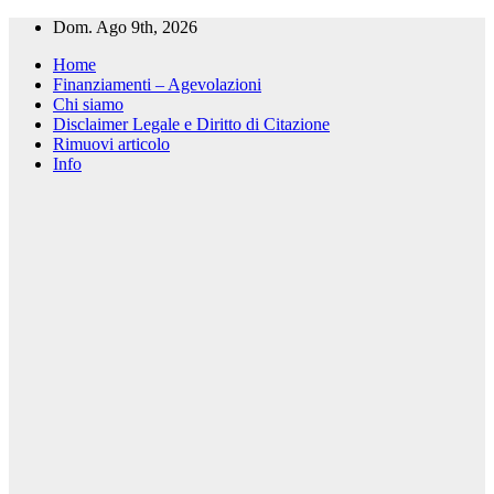
Salta
Dom. Ago 9th, 2026
al
Home
contenuto
Finanziamenti – Agevolazioni
Chi siamo
Disclaimer Legale e Diritto di Citazione
Rimuovi articolo
Info