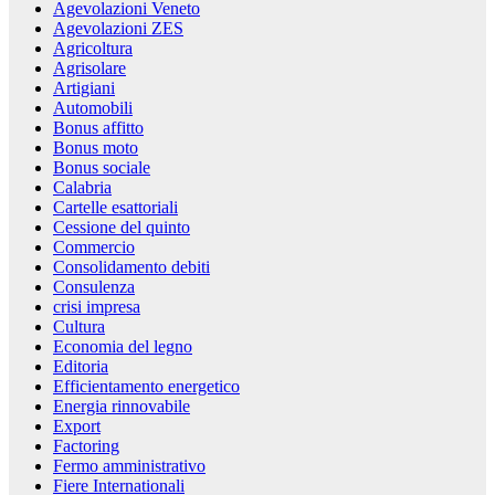
Agevolazioni Veneto
Agevolazioni ZES
Agricoltura
Agrisolare
Artigiani
Automobili
Bonus affitto
Bonus moto
Bonus sociale
Calabria
Cartelle esattoriali
Cessione del quinto
Commercio
Consolidamento debiti
Consulenza
crisi impresa
Cultura
Economia del legno
Editoria
Efficientamento energetico
Energia rinnovabile
Export
Factoring
Fermo amministrativo
Fiere Internationali