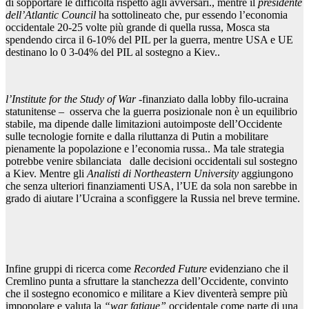
di sopportare le difficoltà rispetto agli avversari., mentre il
presidente
dell’Atlantic Council
ha sottolineato che, pur essendo l’economia
occidentale 20-25 volte più grande di quella russa, Mosca sta
spendendo circa il 6-10% del PIL per la guerra, mentre USA e UE
destinano lo 0 3-04% del PIL al sostegno a Kiev..
l’Institute for the Study of War
-finanziato dalla lobby filo-ucraina
statunitense – osserva che la guerra posizionale non è un equilibrio
stabile, ma dipende dalle limitazioni autoimposte dell’Occidente
sulle tecnologie fornite e dalla riluttanza di Putin a mobilitare
pienamente la popolazione e l’economia russa.. Ma tale strategia
potrebbe venire sbilanciata dalle decisioni occidentali sul sostegno
a Kiev. Mentre gli
Analisti di Northeastern University
aggiungono
che senza ulteriori finanziamenti USA, l’UE da sola non sarebbe in
grado di aiutare l’Ucraina a sconfiggere la Russia nel breve termine.
Infine gruppi di ricerca come
Recorded Future
evidenziano che il
Cremlino punta a sfruttare la stanchezza dell’Occidente, convinto
che il sostegno economico e militare a Kiev diventerà sempre più
impopolare e valuta la
“war fatigue”
occidentale come parte di una