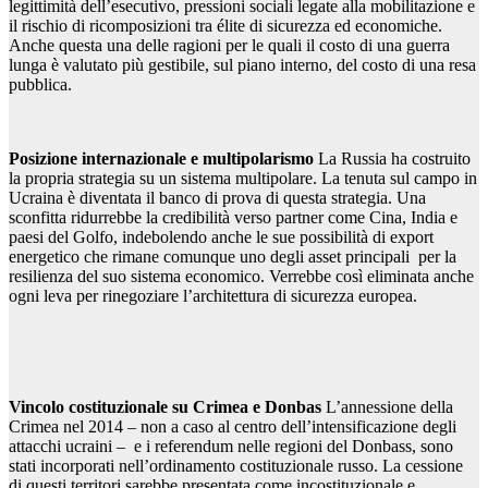
legittimità dell’esecutivo, pressioni sociali legate alla mobilitazione e
il rischio di ricomposizioni tra élite di sicurezza ed economiche.
Anche questa una delle ragioni per le quali il costo di una guerra
lunga è valutato più gestibile, sul piano interno, del costo di una resa
pubblica.
Posizione internazionale e multipolarismo
La Russia ha costruito
la propria strategia su un sistema multipolare. La tenuta sul campo in
Ucraina è diventata il banco di prova di questa strategia. Una
sconfitta ridurrebbe la credibilità verso partner come Cina, India e
paesi del Golfo, indebolendo anche le sue possibilità di export
energetico che rimane comunque uno degli asset principali per la
resilienza del suo sistema economico. Verrebbe così eliminata anche
ogni leva per rinegoziare l’architettura di sicurezza europea.
Vincolo costituzionale su Crimea e Donbas
L’annessione della
Crimea nel 2014 – non a caso al centro dell’intensificazione degli
attacchi ucraini – e i referendum nelle regioni del Donbass, sono
stati incorporati nell’ordinamento costituzionale russo. La cessione
di questi territori sarebbe presentata come incostituzionale e