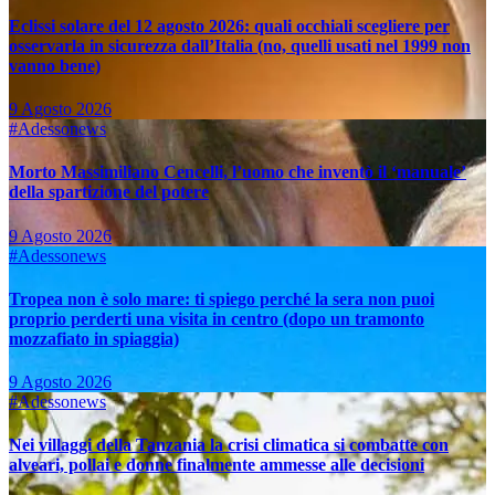
Eclissi solare del 12 agosto 2026: quali occhiali scegliere per
osservarla in sicurezza dall’Italia (no, quelli usati nel 1999 non
vanno bene)
9 Agosto 2026
#Adessonews
Morto Massimiliano Cencelli, l’uomo che inventò il ‘manuale’
della spartizione del potere
9 Agosto 2026
#Adessonews
Tropea non è solo mare: ti spiego perché la sera non puoi
proprio perderti una visita in centro (dopo un tramonto
mozzafiato in spiaggia)
9 Agosto 2026
#Adessonews
Nei villaggi della Tanzania la crisi climatica si combatte con
alveari, pollai e donne finalmente ammesse alle decisioni