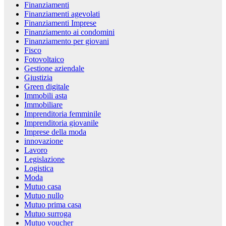
Finanziamenti
Finanziamenti agevolati
Finanziamenti Imprese
Finanziamento ai condomini
Finanziamento per giovani
Fisco
Fotovoltaico
Gestione aziendale
Giustizia
Green digitale
Immobili asta
Immobiliare
Imprenditoria femminile
Imprenditoria giovanile
Imprese della moda
innovazione
Lavoro
Legislazione
Logistica
Moda
Mutuo casa
Mutuo nullo
Mutuo prima casa
Mutuo surroga
Mutuo voucher