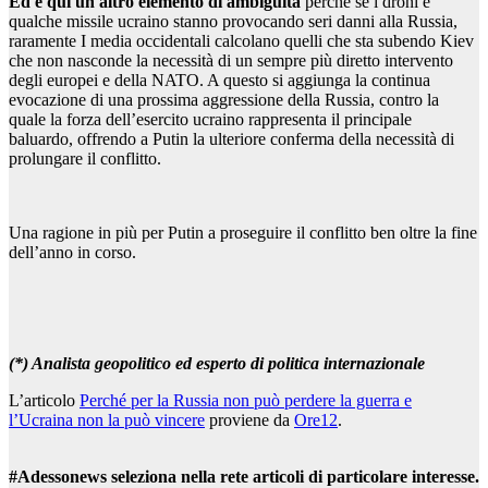
Ed è qui un altro elemento di ambiguità
perchè se i droni e
qualche missile ucraino stanno provocando seri danni alla Russia,
raramente I media occidentali calcolano quelli che sta subendo Kiev
che non nasconde la necessità di un sempre più diretto intervento
degli europei e della NATO. A questo si aggiunga la continua
evocazione di una prossima aggressione della Russia, contro la
quale la forza dell’esercito ucraino rappresenta il principale
baluardo, offrendo a Putin la ulteriore conferma della necessità di
prolungare il conflitto.
Una ragione in più per Putin a proseguire il conflitto ben oltre la fine
dell’anno in corso.
(*) Analista geopolitico ed esperto di politica internazionale
L’articolo
Perché per la Russia non può perdere la guerra e
l’Ucraina non la può vincere
proviene da
Ore12
.
#Adessonews seleziona nella rete articoli di particolare interesse.