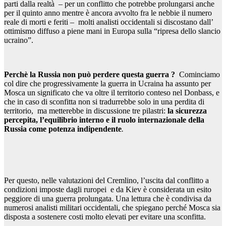
parti dalla realtà – per un conflitto che potrebbe prolungarsi anche
per il quinto anno mentre è ancora avvolto fra le nebbie il numero
reale di morti e feriti – molti analisti occidentali si discostano dall’
ottimismo diffuso a piene mani in Europa sulla “ripresa dello slancio
ucraino”.
Perchè la Russia non può perdere questa guerra ?
Cominciamo
col dire che progressivamente la guerra in Ucraina ha assunto per
Mosca un significato che va oltre il territorio conteso nel Donbass, e
che in caso di sconfitta non si tradurrebbe solo in una perdita di
territorio, ma metterebbe in discussione tre pilastri:
la sicurezza
percepita, l’equilibrio interno e il ruolo internazionale della
Russia come potenza indipendente
.
Per questo, nelle valutazioni del Cremlino, l’uscita dal conflitto a
condizioni imposte dagli ruropei e da Kiev è considerata un esito
peggiore di una guerra prolungata. Una lettura che è condivisa da
numerosi analisti militari occidentali, che spiegano perché Mosca sia
disposta a sostenere costi molto elevati per evitare una sconfitta.