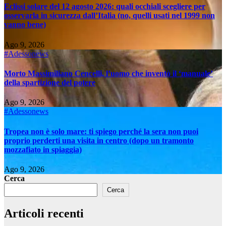
Eclissi solare del 12 agosto 2026: quali occhiali scegliere per
osservarla in sicurezza dall’Italia (no, quelli usati nel 1999 non
vanno bene)
Ago 9, 2026
#Adessonews
Morto Massimiliano Cencelli, l’uomo che inventò il ‘manuale’
della spartizione del potere
Ago 9, 2026
#Adessonews
Tropea non è solo mare: ti spiego perché la sera non puoi
proprio perderti una visita in centro (dopo un tramonto
mozzafiato in spiaggia)
Ago 9, 2026
Cerca
Cerca
Articoli recenti