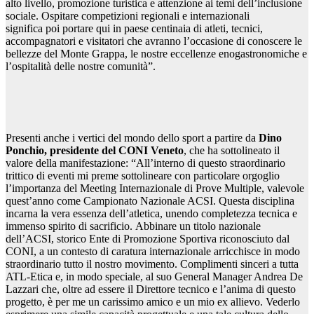
alto livello, promozione turistica e attenzione ai temi dell’inclusione
sociale. Ospitare competizioni regionali e internazionali
significa poi portare qui in paese centinaia di atleti, tecnici,
accompagnatori e visitatori che avranno l’occasione di conoscere le
bellezze del Monte Grappa, le nostre eccellenze enogastronomiche e
l’ospitalità delle nostre comunità”.
Presenti anche i vertici del mondo dello sport a partire da
Dino
Ponchio, presidente del CONI Veneto
, che ha sottolineato il
valore della manifestazione: “All’interno di questo straordinario
trittico di eventi mi preme sottolineare con particolare orgoglio
l’importanza del Meeting Internazionale di Prove Multiple, valevole
quest’anno come Campionato Nazionale ACSI. Questa disciplina
incarna la vera essenza dell’atletica, unendo completezza tecnica e
immenso spirito di sacrificio. Abbinare un titolo nazionale
dell’ACSI, storico Ente di Promozione Sportiva riconosciuto dal
CONI, a un contesto di caratura internazionale arricchisce in modo
straordinario tutto il nostro movimento. Complimenti sinceri a tutta
ATL-Etica e, in modo speciale, al suo General Manager Andrea De
Lazzari che, oltre ad essere il Direttore tecnico e l’anima di questo
progetto, è per me un carissimo amico e un mio ex allievo. Vederlo