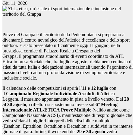
Giu 11, 2026
Pieve del Grappa e il territorio della Pedemontana si preparano a
diventare il centro nevralgico dell’atletica d’eccellenza e dello sport
outdoor. È stato presentato ufficialmente oggi 11 giugno, nella
prestigiosa cornice di Palazzo Reale a Crespano del
Grappa, il programma straordinario di eventi coordinato da ATL-
Etica Impresa Sociale che, tra luglio e agosto, richiamerà centinaia di
atleti da tutta Italia e delegazioni internazionali unendo l’agonismo di
massimo livello ad una profonda visione di sviluppo territoriale e
inclusione sociale.
Il calendario delle competizioni si aprirà l’
11 e 12 luglio
con
il
Campionato Regionale Individuale Assoluti
di Atletica
Leggera, il massimo appuntamento in pista a livello veneto. Dal
28
al 30 agosto
, i riflettori si sposteranno invece sul
6° Meeting
Internazionale ATL-ETICA Prove Multiple
(valido anche come
Campionato Nazionale ACSI), manifestazione di respiro globale che
vedrà sfidarsi i migliori interpreti delle discipline multiple
(Esathlon, Eptathlon, Octathlon e Decathlon,) suddivisi in tre intense
giornate di gara. Infine, il weekend del
29 e 30 agosto
vedrà