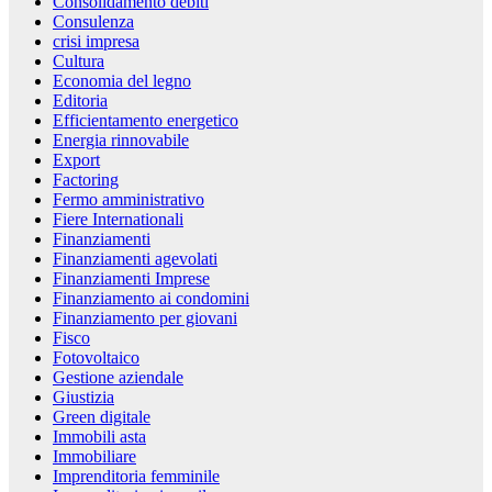
Consolidamento debiti
Consulenza
crisi impresa
Cultura
Economia del legno
Editoria
Efficientamento energetico
Energia rinnovabile
Export
Factoring
Fermo amministrativo
Fiere Internationali
Finanziamenti
Finanziamenti agevolati
Finanziamenti Imprese
Finanziamento ai condomini
Finanziamento per giovani
Fisco
Fotovoltaico
Gestione aziendale
Giustizia
Green digitale
Immobili asta
Immobiliare
Imprenditoria femminile