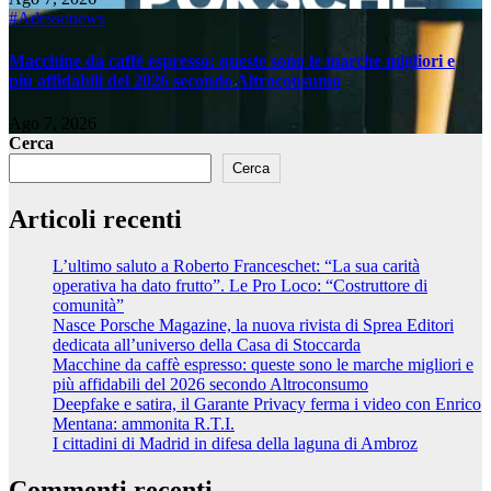
#Adessonews
Macchine da caffè espresso: queste sono le marche migliori e
più affidabili del 2026 secondo Altroconsumo
Ago 7, 2026
Cerca
Cerca
Articoli recenti
L’ultimo saluto a Roberto Franceschet: “La sua carità
operativa ha dato frutto”. Le Pro Loco: “Costruttore di
comunità”
Nasce Porsche Magazine, la nuova rivista di Sprea Editori
dedicata all’universo della Casa di Stoccarda
Macchine da caffè espresso: queste sono le marche migliori e
più affidabili del 2026 secondo Altroconsumo
Deepfake e satira, il Garante Privacy ferma i video con Enrico
Mentana: ammonita R.T.I.
I cittadini di Madrid in difesa della laguna di Ambroz
Commenti recenti