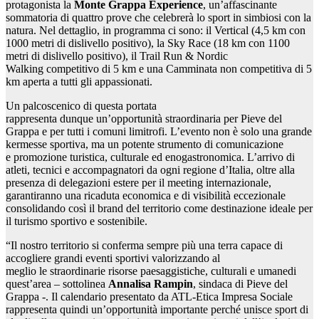
protagonista la
Monte Grappa Experience
, un’affascinante
sommatoria di quattro prove che celebrerà lo sport in simbiosi con la
natura. Nel dettaglio, in programma ci sono: il Vertical (4,5 km con
1000 metri di dislivello positivo), la Sky Race (18 km con 1100
metri di dislivello positivo), il Trail Run & Nordic
Walking competitivo di 5 km e una Camminata non competitiva di 5
km aperta a tutti gli appassionati.
Un palcoscenico di questa portata
rappresenta dunque un’opportunità straordinaria per Pieve del
Grappa e per tutti i comuni limitrofi. L’evento non è solo una grande
kermesse sportiva, ma un potente strumento di comunicazione
e promozione turistica, culturale ed enogastronomica. L’arrivo di
atleti, tecnici e accompagnatori da ogni regione d’Italia, oltre alla
presenza di delegazioni estere per il meeting internazionale,
garantiranno una ricaduta economica e di visibilità eccezionale
consolidando così il brand del territorio come destinazione ideale per
il turismo sportivo e sostenibile.
“Il nostro territorio si conferma sempre più una terra capace di
accogliere grandi eventi sportivi valorizzando al
meglio le straordinarie risorse paesaggistiche, culturali e umanedi
quest’area – sottolinea
Annalisa Rampin
, sindaca di Pieve del
Grappa -. Il calendario presentato da ATL-Etica Impresa Sociale
rappresenta quindi un’opportunità importante perché unisce sport di