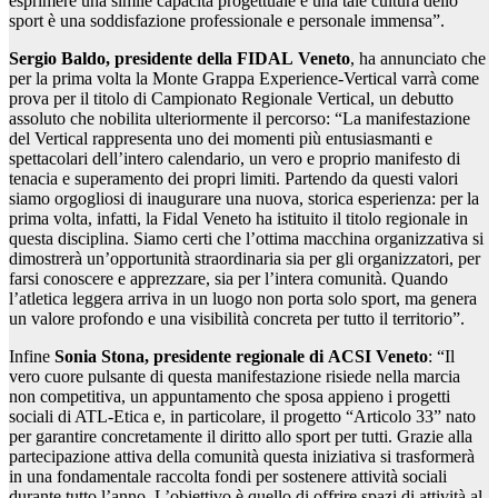
esprimere una simile capacità progettuale e una tale cultura dello
sport è una soddisfazione professionale e personale immensa”.
Sergio Baldo, presidente della FIDAL Veneto
, ha annunciato che
per la prima volta la Monte Grappa Experience-Vertical varrà come
prova per il titolo di Campionato Regionale Vertical, un debutto
assoluto che nobilita ulteriormente il percorso: “La manifestazione
del Vertical rappresenta uno dei momenti più entusiasmanti e
spettacolari dell’intero calendario, un vero e proprio manifesto di
tenacia e superamento dei propri limiti. Partendo da questi valori
siamo orgogliosi di inaugurare una nuova, storica esperienza: per la
prima volta, infatti, la Fidal Veneto ha istituito il titolo regionale in
questa disciplina. Siamo certi che l’ottima macchina organizzativa si
dimostrerà un’opportunità straordinaria sia per gli organizzatori, per
farsi conoscere e apprezzare, sia per l’intera comunità. Quando
l’atletica leggera arriva in un luogo non porta solo sport, ma genera
un valore profondo e una visibilità concreta per tutto il territorio”.
Infine
Sonia Stona, presidente regionale di ACSI Veneto
: “Il
vero cuore pulsante di questa manifestazione risiede nella marcia
non competitiva, un appuntamento che sposa appieno i progetti
sociali di ATL-Etica e, in particolare, il progetto “Articolo 33” nato
per garantire concretamente il diritto allo sport per tutti. Grazie alla
partecipazione attiva della comunità questa iniziativa si trasformerà
in una fondamentale raccolta fondi per sostenere attività sociali
durante tutto l’anno. L’obiettivo è quello di offrire spazi di attività al