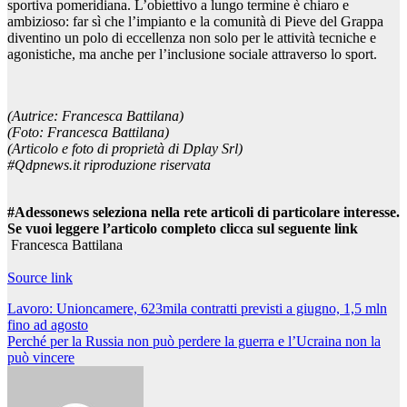
sportiva pomeridiana. L’obiettivo a lungo termine è chiaro e
ambizioso: far sì che l’impianto e la comunità di Pieve del Grappa
diventino un polo di eccellenza non solo per le attività tecniche e
agonistiche, ma anche per l’inclusione sociale attraverso lo sport.
(Autrice: Francesca Battilana)
(Foto: Francesca Battilana)
(Articolo e foto di proprietà di Dplay Srl)
#Qdpnews.it riproduzione riservata
#Adessonews seleziona nella rete articoli di particolare interesse.
Se vuoi leggere l’articolo completo clicca sul seguente link
Francesca Battilana
Source link
Navigazione
Lavoro: Unioncamere, 623mila contratti previsti a giugno, 1,5 mln
fino ad agosto
articoli
Perché per la Russia non può perdere la guerra e l’Ucraina non la
può vincere