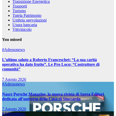
Transizione Energetica
Trasporti
Turismo
Tutela Patrimonio
Umbria agevolazioni
Usura bancaria
Vitivinicolo
You missed
#Adessonews
L’ultimo saluto a Roberto Franceschet: “La sua carità
operativa ha dato frutto”. Le Pro Loco: “Costruttore di
comunità”
7 Agosto 2026
#Adessonews
Nasce Porsche Magazine, la nuova rivista di Sprea Editori
dedicata all’universo della Casa di Stoccarda
7 Agosto 2026
#Adessonews