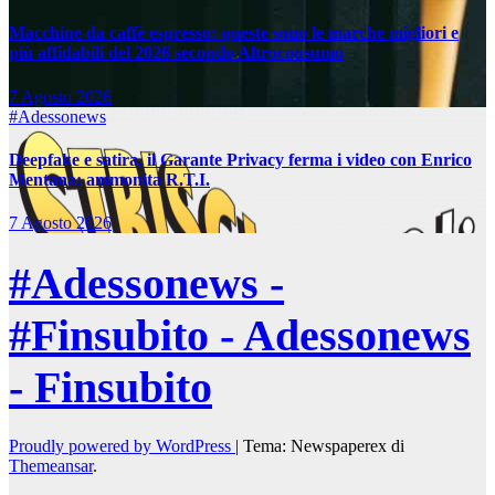
Macchine da caffè espresso: queste sono le marche migliori e
più affidabili del 2026 secondo Altroconsumo
7 Agosto 2026
#Adessonews
Deepfake e satira, il Garante Privacy ferma i video con Enrico
Mentana: ammonita R.T.I.
7 Agosto 2026
#Adessonews -
#Finsubito - Adessonews
- Finsubito
Proudly powered by WordPress
|
Tema: Newspaperex di
Themeansar
.