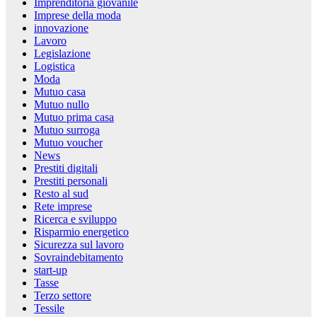
Imprenditoria giovanile
Imprese della moda
innovazione
Lavoro
Legislazione
Logistica
Moda
Mutuo casa
Mutuo nullo
Mutuo prima casa
Mutuo surroga
Mutuo voucher
News
Prestiti digitali
Prestiti personali
Resto al sud
Rete imprese
Ricerca e sviluppo
Risparmio energetico
Sicurezza sul lavoro
Sovraindebitamento
start-up
Tasse
Terzo settore
Tessile