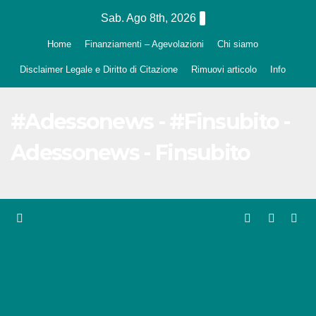
Salta
Sab. Ago 8th, 2026
al
Home
Finanziamenti – Agevolazioni
Chi siamo
contenuto
Disclaimer Legale e Diritto di Citazione
Rimuovi articolo
Info
#Adessonews - #Finsubito -
Adessonews - Finsubito