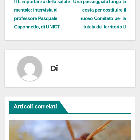
Navigazione
L’importanza della salute
Una passeggiata lungo la
mentale: intervista al
costa per costituire il
articoli
professore Pasquale
nuovo Comitato per la
Caponnetto, di UNICT
tutela del territorio
Di
Articoli correlati