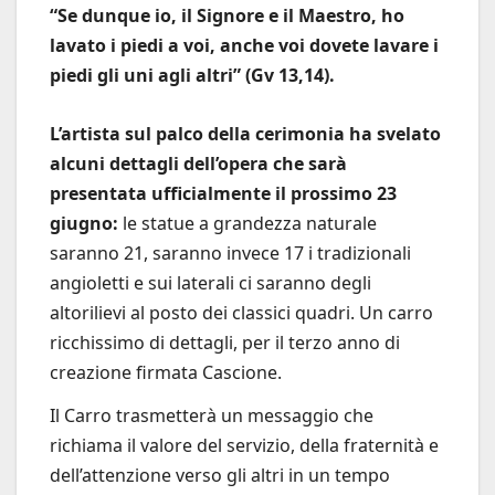
“Se dunque io, il Signore e il Maestro, ho
lavato i piedi a voi, anche voi dovete lavare i
piedi gli uni agli altri” (Gv 13,14).
L’artista sul palco della cerimonia ha svelato
alcuni dettagli dell’opera che sarà
presentata ufficialmente il prossimo 23
giugno:
le statue a grandezza naturale
saranno 21, saranno invece 17 i tradizionali
angioletti e sui laterali ci saranno degli
altorilievi al posto dei classici quadri. Un carro
ricchissimo di dettagli, per il terzo anno di
creazione firmata Cascione.
Il Carro trasmetterà un messaggio che
richiama il valore del servizio, della fraternità e
dell’attenzione verso gli altri in un tempo