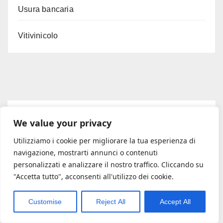
Usura bancaria
Vitivinicolo
You missed
We value your privacy
Utilizziamo i cookie per migliorare la tua esperienza di
navigazione, mostrarti annunci o contenuti
personalizzati e analizzare il nostro traffico. Cliccando su
"Accetta tutto", acconsenti all'utilizzo dei cookie.
#ADESSONEWS
Ucraina, il futuro del conflitto
passa dalla battaglia dei cieli:
Customise
Reject All
Accept All
droni per contrastare
7 AGOSTO 2026