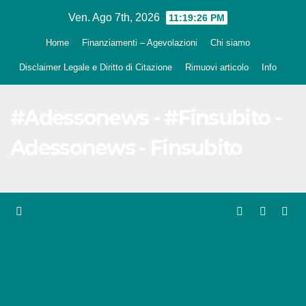
Salta
Ven. Ago 7th, 2026
11:19:27 PM
al
Home
Finanziamenti – Agevolazioni
Chi siamo
contenuto
Disclaimer Legale e Diritto di Citazione
Rimuovi articolo
Info
#Adessonews - #Finsubito -
Adessonews - Finsubito