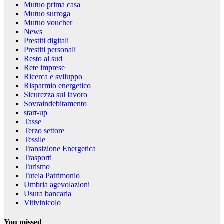
Mutuo prima casa
Mutuo surroga
Mutuo voucher
News
Prestiti digitali
Prestiti personali
Resto al sud
Rete imprese
Ricerca e sviluppo
Risparmio energetico
Sicurezza sul lavoro
Sovraindebitamento
start-up
Tasse
Terzo settore
Tessile
Transizione Energetica
Trasporti
Turismo
Tutela Patrimonio
Umbria agevolazioni
Usura bancaria
Vitivinicolo
You missed