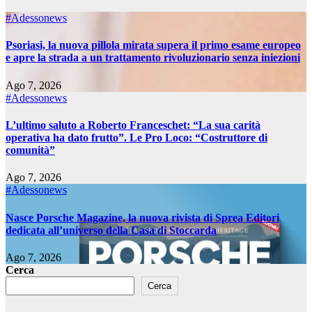
#Adessonews
Psoriasi, la nuova pillola mirata supera il primo esame europeo
e apre la strada a un trattamento rivoluzionario senza iniezioni
Ago 7, 2026
#Adessonews
L’ultimo saluto a Roberto Franceschet: “La sua carità
operativa ha dato frutto”. Le Pro Loco: “Costruttore di
comunità”
Ago 7, 2026
#Adessonews
Nasce Porsche Magazine, la nuova rivista di Sprea Editori
dedicata all’universo della Casa di Stoccarda
Ago 7, 2026
Cerca
Cerca