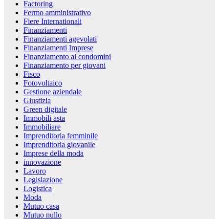
Factoring
Fermo amministrativo
Fiere Internationali
Finanziamenti
Finanziamenti agevolati
Finanziamenti Imprese
Finanziamento ai condomini
Finanziamento per giovani
Fisco
Fotovoltaico
Gestione aziendale
Giustizia
Green digitale
Immobili asta
Immobiliare
Imprenditoria femminile
Imprenditoria giovanile
Imprese della moda
innovazione
Lavoro
Legislazione
Logistica
Moda
Mutuo casa
Mutuo nullo