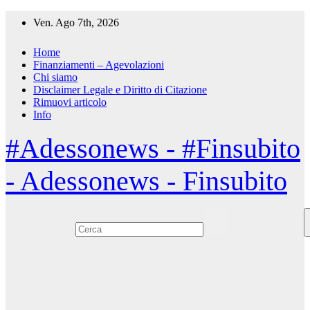
Salta
Ven. Ago 7th, 2026
al
contenuto
Home
Finanziamenti – Agevolazioni
Chi siamo
Disclaimer Legale e Diritto di Citazione
Rimuovi articolo
Info
#Adessonews - #Finsubito
- Adessonews - Finsubito