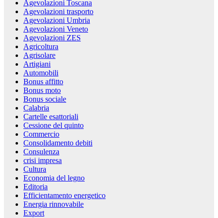
Agevolazioni Toscana
Agevolazioni trasporto
Agevolazioni Umbria
Agevolazioni Veneto
Agevolazioni ZES
Agricoltura
Agrisolare
Artigiani
Automobili
Bonus affitto
Bonus moto
Bonus sociale
Calabria
Cartelle esattoriali
Cessione del quinto
Commercio
Consolidamento debiti
Consulenza
crisi impresa
Cultura
Economia del legno
Editoria
Efficientamento energetico
Energia rinnovabile
Export