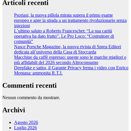
Articoli recenti
Psoriasi, la nuova pillola mirata supera il primo esame
europeo e apre la strada a un trattamento rivoluzionario senza
iniezioni
L’ultimo saluto a Roberto Franceschet: “La sua carità
operativa ha dato frutto”. Le Pro Loco: “Costruttore di
comunità”
Nasce Porsche Magazine, la nuova rivista di Sprea Editori
dedicata all’universo della Casa di Stoccarda
Macchine da caffè espresso: queste sono le marche migliori e
più affidabili del 2026 secondo Altroconsumo
Deepfake e satira, il Garante Privacy ferma i video con Enrico
Mentana: ammonita R.T.I.
Commenti recenti
Nessun commento da mostrare.
Archivi
Agosto 2026
Luglio 2026