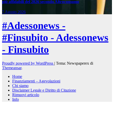
più affidabili del 2026 secondo Altroconsumo
7 Agosto 2026
#Adessonews -
#Finsubito - Adessonews
- Finsubito
Proudly powered by WordPress
|
Tema: Newspaperex di
Themeansar
.
Home
Finanziamenti – Agevolazioni
Chi siamo
Disclaimer Legale e Diritto di Citazione
Rimuovi articolo
Info