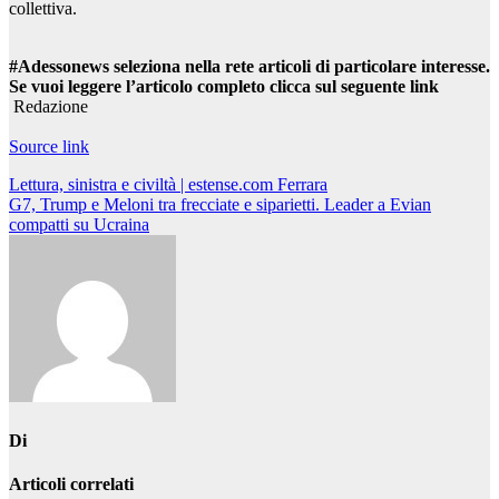
collettiva.
#Adessonews seleziona nella rete articoli di particolare interesse.
Se vuoi leggere l’articolo completo clicca sul seguente link
Redazione
Source link
Navigazione
Lettura, sinistra e civiltà | estense.com Ferrara
G7, Trump e Meloni tra frecciate e siparietti. Leader a Evian
articoli
compatti su Ucraina
Di
Articoli correlati