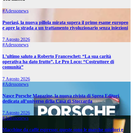
#Adessonews
Psoriasi, la nuova pillola mirata supera il primo esame europeo
e apre la strada a un trattamento rivoluzionario senza iniezioni
7 Agosto 2026
#Adessonews
L’ultimo saluto a Roberto Franceschet: “La sua carità
operativa ha dato frutto”. Le Pro Loco: “Costruttore di
comunità”
7 Agosto 2026
#Adessonews
Nasce Porsche Magazine, la nuova rivista di Sprea Editori
dedicata all’universo della Casa di Stoccarda
7 Agosto 2026
#Adessonews
Macchine da caffè espresso: queste sono le marche migliori e